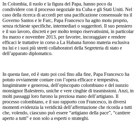
In Colombia, il ruolo e la figura del Papa, hanno poco da
condividere con il processo negoziale tra Cuba e gli Stati Uniti. Nel
caso della ricerca di accordi per una pacificazione consensuale tra il
Governo Santos e le Farc, Papa Francesco ha agito motu proprio,
senza richieste specifiche, intermediari o suggeritori. Il suo pensiero
e il suo lavoro, discreti e per molto tempo riservatissimi, in particolar
fra marzo e novembre 2013, per favorire, incoraggiare e rendere
efficaci le trattative in corso a La Habana furono materia esclusiva
tra lui e i suoi più stretti collaboratori della Segreteria di stato e
dell’apparato diplomatico.
In questa fase, ed è stato poi così fino alla fine, Papa Francesco ha
potuto ovviamente contare con l’opera efficace e tempestiva,
lungimirante e generosa, dell’episcopato colombiano e del nunzio
monsignor Balestrero, uniche e vere cinghie di trasmissioni. Anzi, in
molti passaggi loro furono la preziosa mano dell’artigiano. Il
processo colombiano, e il suo rapporto con Francesco, in diversi
momenti evidenzia la veridicità dell’affermazione che ricorda a tutti
che, volendo, ciascuno può essere “artigiano della pace”, “cantiere
aperto a tutti” e non solo a esperti o strateghi.