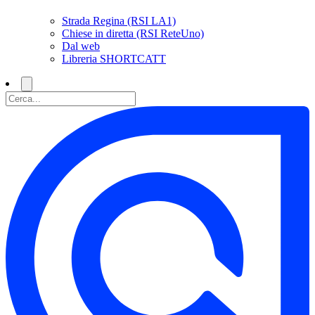
Strada Regina (RSI LA1)
Chiese in diretta (RSI ReteUno)
Dal web
Libreria SHORTCATT