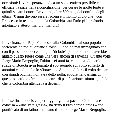
occasioni: la vera speranza indica un solo sentiero possibile ed
efficace: la pace nella riconciliazione, per curare le molte ferite e
quindi sanare i cuori. Le vittime, oltre 500mila, dei conflitti degli
ultimi 70 anni devono essere l'icona e il monito di ciò che - con
Francesco in testa - in tutta la Colombia sarà l'urlo più profondo,
agognato e atteso: mai più! mai più!
La vicinanza di Papa Francesco alla Colombia e al suo popolo
sofferente ha radici lontane e forse lui non ha mai immaginato che,
con il passare dei decenni, quel "debole" per i colombiani avrebbe
aiutato questo Paese come una vera ancora di salvezza. Quante volte
Jorge Mario Bergoglio, l'ultima sei anni fa, camminando per le
strade di Bogotá avrà fermato il suo sguardo sul volto sofferto di
anonimi cittadini che lo sfioravano. A quanti di loro il volto del prete
con grandi occhiali non avrà detto nulla, eppure nel carisma di
questo sacerdote c'era una potenza di pacificazione inimmaginabile
che la Colombia attendeva a decenni.
La fase finale, decisiva, per raggiungere la pace in Colombia è
coincisa – «una vera grazia», ha detto il Presidente Santos – con il
pontificato di un latinoamericano di nome Jorge Mario Bergoglio.