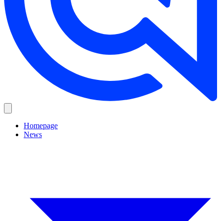
Homepage
News