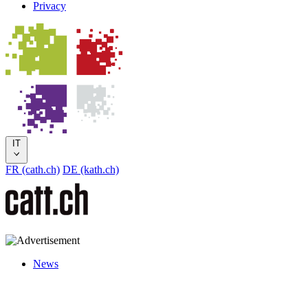
Privacy
IT
FR (cath.ch)
DE (kath.ch)
News