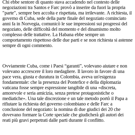
Chi ebbe sentore di quanto stava accadendo nel contesto delle
negoziazioni tra Santos e Farc provò a inserire da fuori la propria
"parte", sempre ben accolta e rispettata, ma irrilevante. A richiesta, il
governo di Cuba, sede della parte finale del negoziato cominciato
anni fa in Norvegia, comunicò le sue impressioni sui progressi del
negoziato, delle difficoltà del momento e del dinamismo molto
complesso delle trattative. La Habana ebbe sempre un
comportamento rispettoso delle due parti e se non richiesta si astenne
sempre di ogni commento.
Ovviamente Cuba, come i Paesi “garanti”, volevano aiutare e non
volevano accrescere il loro medagliere. Il lavoro in favore di una
pace vera, giusta e duratura in Colombia, aveva un'esigenza
fondamentale: che la presenza del Pontefice e della diplomazia
vaticana fosse sempre espressione tangibile di una «discreta,
amorevole e seria amicizia, senza pretese protagonistiche o
mediatiche». Una tale discrezione e un tale metodo portò il Papa a
rifiutare la richiesta del governo colombiano e delle Farc a
conclusione del negoziato: la nomina di due giudici dei 20 che
dovevano formare la Corte speciale che giudicherà gli autori dei
reati più gravi perpetrati dalle parti durante il conflitto.