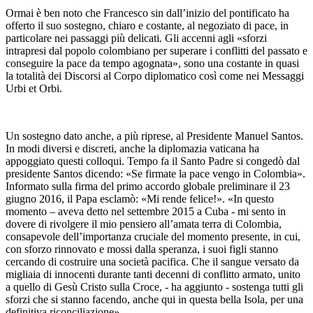
Ormai è ben noto che Francesco sin dall’inizio del pontificato ha
offerto il suo sostegno, chiaro e costante, al negoziato di pace, in
particolare nei passaggi più delicati. Gli accenni agli «sforzi
intrapresi dal popolo colombiano per superare i conflitti del passato e
conseguire la pace da tempo agognata», sono una costante in quasi
la totalità dei Discorsi al Corpo diplomatico così come nei Messaggi
Urbi et Orbi.
Un sostegno dato anche, a più riprese, al Presidente Manuel Santos.
In modi diversi e discreti, anche la diplomazia vaticana ha
appoggiato questi colloqui. Tempo fa il Santo Padre si congedò dal
presidente Santos dicendo: «Se firmate la pace vengo in Colombia».
Informato sulla firma del primo accordo globale preliminare il 23
giugno 2016, il Papa esclamò: «Mi rende felice!». «In questo
momento – aveva detto nel settembre 2015 a Cuba - mi sento in
dovere di rivolgere il mio pensiero all’amata terra di Colombia,
consapevole dell’importanza cruciale del momento presente, in cui,
con sforzo rinnovato e mossi dalla speranza, i suoi figli stanno
cercando di costruire una società pacifica. Che il sangue versato da
migliaia di innocenti durante tanti decenni di conflitto armato, unito
a quello di Gesù Cristo sulla Croce, - ha aggiunto - sostenga tutti gli
sforzi che si stanno facendo, anche qui in questa bella Isola, per una
definitiva riconciliazione».