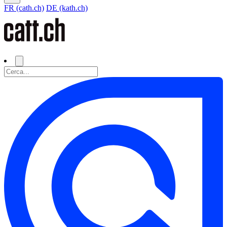
FR (cath.ch)
DE (kath.ch)