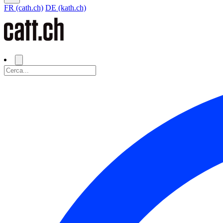
FR (cath.ch)
DE (kath.ch)