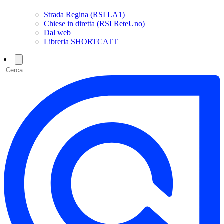
Strada Regina (RSI LA1)
Chiese in diretta (RSI ReteUno)
Dal web
Libreria SHORTCATT