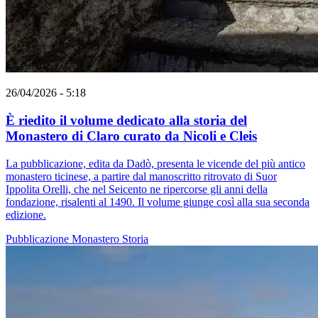
26/04/2026 - 5:18
È riedito il volume dedicato alla storia del
Monastero di Claro curato da Nicoli e Cleis
La pubblicazione, edita da Dadò, presenta le vicende del più antico
monastero ticinese, a partire dal manoscritto ritrovato di Suor
Ippolita Orelli, che nel Seicento ne ripercorse gli anni della
fondazione, risalenti al 1490. Il volume giunge così alla sua seconda
edizione.
Pubblicazione
Monastero
Storia