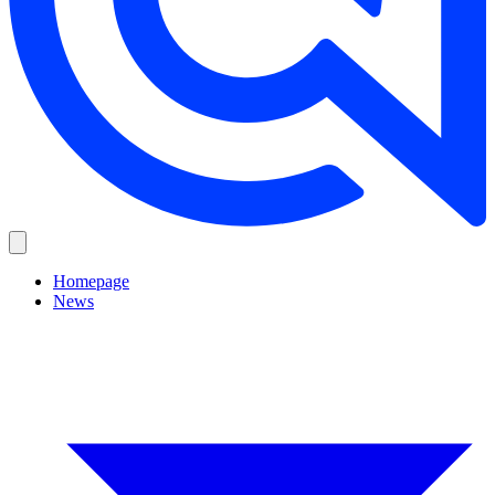
Homepage
News