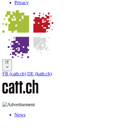
Privacy
IT
FR (cath.ch)
DE (kath.ch)
News