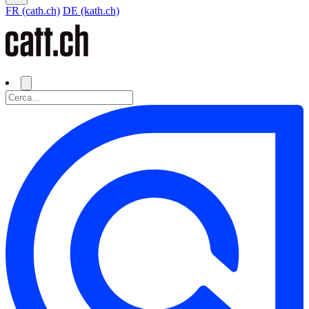
FR (cath.ch)
DE (kath.ch)