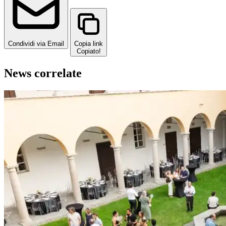
Condividi via Email
Copia link
Copiato!
News correlate