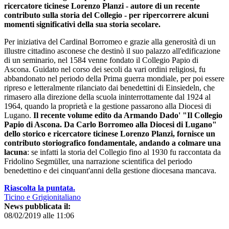
ricercatore ticinese Lorenzo Planzi - autore di un recente
contributo sulla storia del Collegio - per ripercorrere alcuni
momenti significativi della sua storia secolare.
Per iniziativa del Cardinal Borromeo e grazie alla generosità di un
illustre cittadino asconese che destinò il suo palazzo all'edificazione
di un seminario, nel 1584 venne fondato il Collegio Papio di
Ascona. Guidato nel corso dei secoli da vari ordini religiosi, fu
abbandonato nel periodo della Prima guerra mondiale, per poi essere
ripreso e letteralmente rilanciato dai benedettini di Einsiedeln, che
rimasero alla direzione della scuola ininterrottamente dal 1924 al
1964, quando la proprietà e la gestione passarono alla Diocesi di
Lugano.
Il recente volume edito da Armando Dado' "Il Collegio
Papio di Ascona. Da Carlo Borromeo alla Diocesi di Lugano"
dello storico e ricercatore ticinese Lorenzo Planzi, fornisce un
contributo storiografico fondamentale, andando a colmare una
lacuna
: se infatti la storia del Collegio fino al 1930 fu raccontata da
Fridolino Segmüller, una narrazione scientifica del periodo
benedettino e dei cinquant'anni della gestione diocesana mancava.
Riascolta la puntata.
Ticino e Grigionitaliano
News pubblicata il:
08/02/2019 alle 11:06