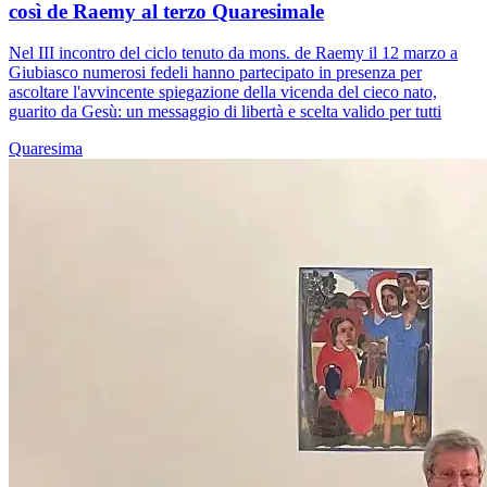
così de Raemy al terzo Quaresimale
Nel III incontro del ciclo tenuto da mons. de Raemy il 12 marzo a
Giubiasco numerosi fedeli hanno partecipato in presenza per
ascoltare l'avvincente spiegazione della vicenda del cieco nato,
guarito da Gesù: un messaggio di libertà e scelta valido per tutti
Quaresima