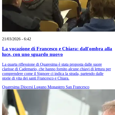
21/03/2026 - 6:42
La vocazione di Francesco e Chiara: dall'ombra alla
luce, con uno sguardo nuovo
La quarta riflessione di Quaresima è stata proposta dalle suore
clarisse di Cademario, che hanno fornito alcune chiavi di lettura per
comprendere come il Signore ci indica la strada, partendo dalle
storie di vita dei santi Francesco e Chiara.
Quaresima
Diocesi Lugano
Monastero
San Francesco