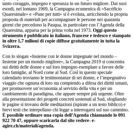
tanto coraggio, impegno e speranza in un futuro migliore. Dai suoi
esordi, nel lontano 1969, la Campagna ecumenica di «Sacrificio
Quaresimale» e «Pane per tutti» si è evoluta, arricchendo la propria
proposta di materiali per accompagnare le persone nei quaranta
giorni che precedono la Pasqua, in particolare con l’Agenda della
Quaresima, apparsa per la prima volta nel 1973.
Oggi questo
strumento è pubblicato in italiano, francese e tedesco e stampato
in oltre 1,7 milioni di copie diffuse gratuitamente in tutta la
Svizzera.
Con lo slogan «Insieme con le donne impegnate nel mondo –
Insieme per un mondo migliore», la Campagna 2019 si concentra
sui diritti delle donne e sul loro impegno esemplare a favore delle
loro famiglie, al Nord come al Sud. Così in questo speciale
calendario troviamo le testimonianze di sei donne, e l’impegnativo
viaggio che ognuna di loro sta compiendo a difesa dei diritti umani,
per promuovere un’economia al servizio della vita e per un
cambiamento di paradigma, che appare sempre più urgente. Oltre
alla presentazione dei progetti concreti sostenuti al Sud, sfogliando
le pagine si trovano delle meditazioni (ispirate a un testo biblico) e
brevi testi che interpellano chi legge a interrogarsi sul suo cammino.
È possibile ordinare una copia dell’Agenda chiamando lo 091
922 70 47, oppure scaricarla dal sito vedere- e-
agire.ch/materiali/agenda.