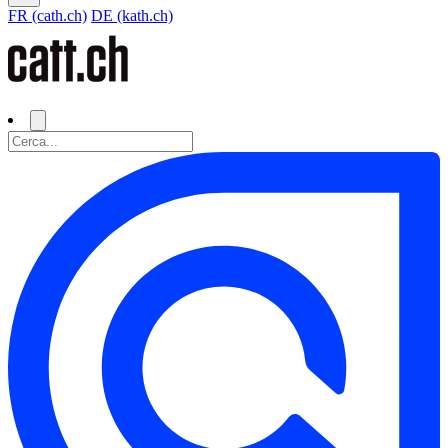
FR (cath.ch)
DE (kath.ch)