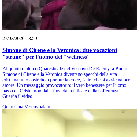
27/03/2026 - 8:59
Simone di Cirene e la Veronica: due vocazioni
"strane" per l'uomo del "wellness"
Al quinto e ultimo Quaresimale del Vescovo De Raemy, a Bodio,
Simone di Cirene e la Veronica diventano specchi della vita
cristiana: uno costretto a portare la croce, l'altra che si avvicina per
amore. Un messaggio provocatorio: il vero benessere per l'uomo
passa da Cristo, non dalla fuga dalla fatica e dalla sofferenza.
Guarda il video.
Quaresima
Vescovoalain