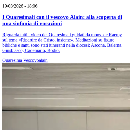
19/03/2026 - 18:06
I Quaresimali con il vescovo Alain: alla scoperta di
una sinfonia di vocazioni
Riguarda tutti i video dei Quaresimali guidati da mons. de Raemy
sul tema «Ripartire da Cristo, insieme». Meditazioni su figure
bibliche e santi sono stati itineranti nella diocesi: Ascona, Balerna,
Giusbiasco, Cademario, Bodio.
Quaresima
Vescovoalain