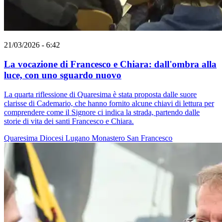
21/03/2026 - 6:42
La vocazione di Francesco e Chiara: dall'ombra alla
luce, con uno sguardo nuovo
La quarta riflessione di Quaresima è stata proposta dalle suore
clarisse di Cademario, che hanno fornito alcune chiavi di lettura per
comprendere come il Signore ci indica la strada, partendo dalle
storie di vita dei santi Francesco e Chiara.
Quaresima
Diocesi Lugano
Monastero
San Francesco