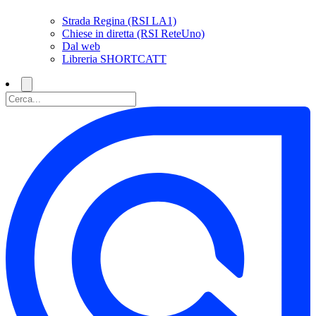
Strada Regina (RSI LA1)
Chiese in diretta (RSI ReteUno)
Dal web
Libreria SHORTCATT