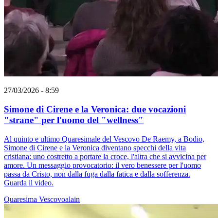
27/03/2026 - 8:59
Simone di Cirene e la Veronica: due vocazioni
"strane" per l'uomo del "wellness"
Al quinto e ultimo Quaresimale del Vescovo De Raemy, a Bodio,
Simone di Cirene e la Veronica diventano specchi della vita
cristiana: uno costretto a portare la croce, l'altra che si avvicina per
amore. Un messaggio provocatorio: il vero benessere per l'uomo
passa da Cristo, non dalla fuga dalla fatica e dalla sofferenza.
Guarda il video.
Quaresima
Vescovoalain