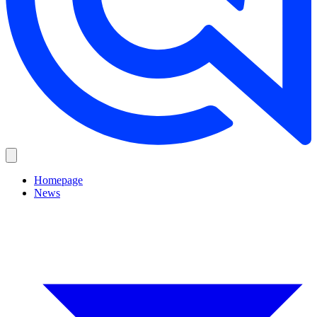
Homepage
News