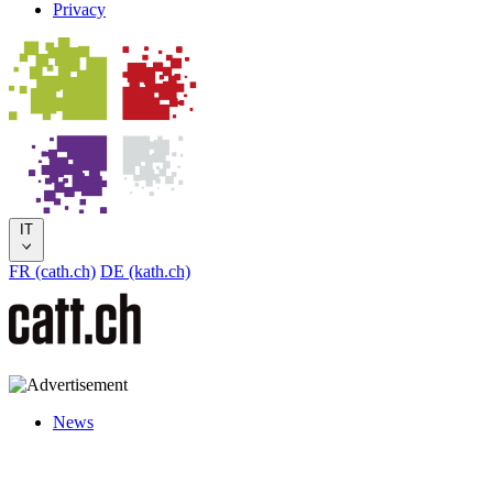
Privacy
IT
FR (cath.ch)
DE (kath.ch)
News