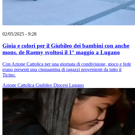
02/05/2025 - 9:28
Gioia e colori per il Giubileo dei bambini con anche
mons. de Raemy svoltosi il 1° maggio a Lugano
Con Azione Cattolica per una giornata di condivisione, gioco e fede
erano presenti una cinquantina di ragazzi provenienti da tutto il
Ticino.
Azione Cattolica
Giubileo
Diocesi Lugano