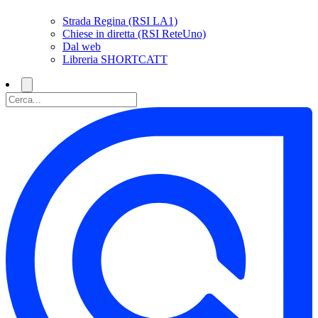
Strada Regina (RSI LA1)
Chiese in diretta (RSI ReteUno)
Dal web
Libreria SHORTCATT