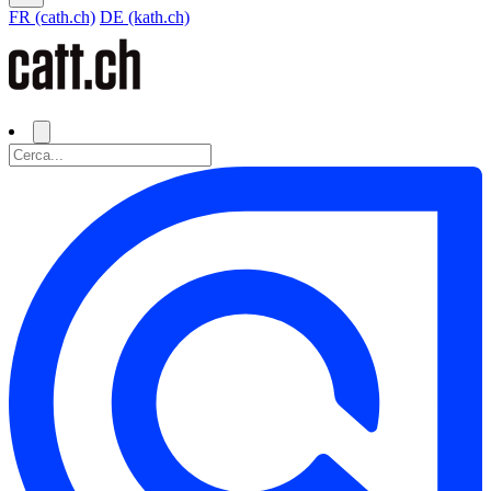
FR (cath.ch)
DE (kath.ch)