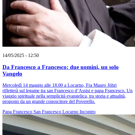
14/05/2025 - 12:50
Da Francesco a Francesco: due uomini, un solo
Vangelo
Mercoledì 14 maggio alle 18.00 a Locarno, Fra Mauro Jöhri
rifletterà sul legame tra san Francesco d’Assisi e papa Francesco. Un
viaggio spirituale nella semplicità evangelica, tra storia e attualità,
proposto da un grande conoscitore del Poverello.
Papa Francesco
San Francesco
Locarno
Incontro