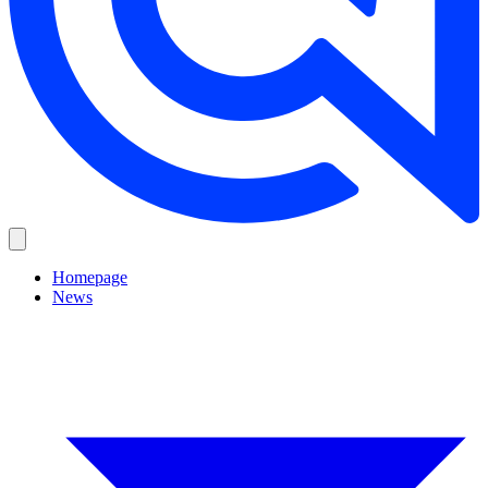
Homepage
News