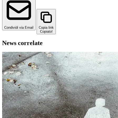
Condividi via Email
Copia link
Copiato!
News correlate