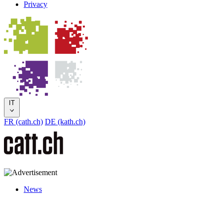
Privacy
IT
FR (cath.ch)
DE (kath.ch)
News