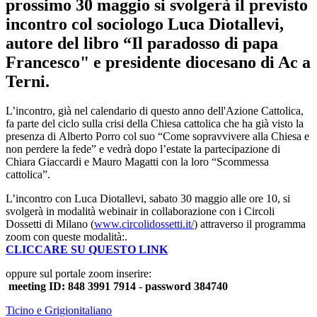
prossimo 30 maggio si svolgerà il previsto
incontro col sociologo Luca Diotallevi,
autore del libro “Il paradosso di papa
Francesco" e presidente diocesano di Ac a
Terni.
L’incontro, già nel calendario di questo anno dell'Azione Cattolica,
fa parte del ciclo sulla crisi della Chiesa cattolica che ha già visto la
presenza di Alberto Porro col suo “Come sopravvivere alla Chiesa e
non perdere la fede” e vedrà dopo l’estate la partecipazione di
Chiara Giaccardi e Mauro Magatti con la loro “Scommessa
cattolica”.
L’incontro con Luca Diotallevi, sabato 30 maggio alle ore 10, si
svolgerà in modalità webinair in collaborazione con i Circoli
Dossetti di Milano (
www.circolidossetti.it/
) attraverso il programma
zoom con queste modalità:.
CLICCARE SU QUESTO LINK
oppure sul portale zoom inserire:
meeting ID: 848 3991 7914 - password 384740
Ticino e Grigionitaliano