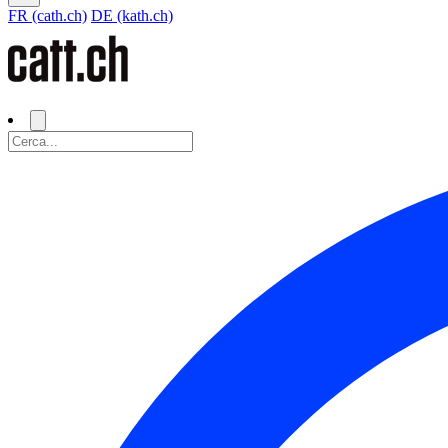
FR (cath.ch)
DE (kath.ch)