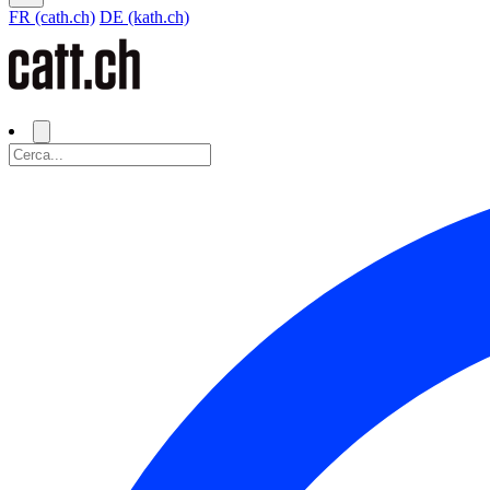
FR (cath.ch)
DE (kath.ch)