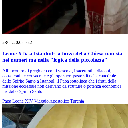
28/11/2025 - 6:21
Leone XIV a Istanbul: la forza della Chiesa non sta
nei numeri ma nella "logica della piccolezza"
All’incontro di preghiera con i vescovi, i sacerdoti, i diaconi, i
consacrati, le consacrate e gli operatori pastorali nella cattedrale
dello Spirito Santo a Istanbul, il Papa sottolinea che i frutti della
missione ecclesiale non derivano da strutture o potenza economica
ma dallo Spirito Santo
Papa Leone XIV
Viaggio Apostolico
Turchia