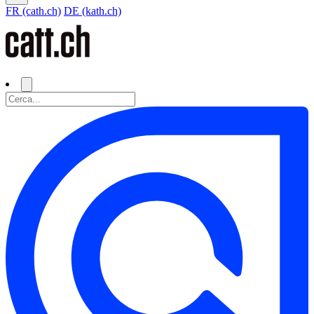
FR (cath.ch)
DE (kath.ch)