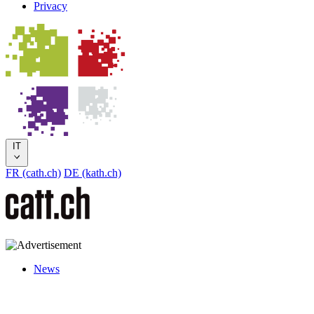
Privacy
IT
FR (cath.ch)
DE (kath.ch)
News