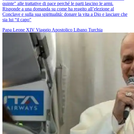
quinte" alle trattative di pace perché le parti lascino le armi.
Risponde a una domanda su come ha reagito all’elezione al
Conclave e sulla sua spiritualità: donare la vita a Dio e lasciare che
sia lui “il capo"
Papa Leone XIV
Viaggio Apostolico
Libano
Turchia