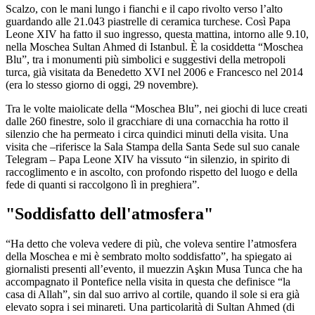
Scalzo, con le mani lungo i fianchi e il capo rivolto verso l’alto
guardando alle 21.043 piastrelle di ceramica turchese. Così Papa
Leone XIV ha fatto il suo ingresso, questa mattina, intorno alle 9.10,
nella Moschea Sultan Ahmed di Istanbul. È la cosiddetta “Moschea
Blu”, tra i monumenti più simbolici e suggestivi della metropoli
turca, già visitata da Benedetto XVI nel 2006 e Francesco nel 2014
(era lo stesso giorno di oggi, 29 novembre).
Tra le volte maiolicate della “Moschea Blu”, nei giochi di luce creati
dalle 260 finestre, solo il gracchiare di una cornacchia ha rotto il
silenzio che ha permeato i circa quindici minuti della visita. Una
visita che –riferisce la Sala Stampa della Santa Sede sul suo canale
Telegram – Papa Leone XIV ha vissuto “in silenzio, in spirito di
raccoglimento e in ascolto, con profondo rispetto del luogo e della
fede di quanti si raccolgono lì in preghiera”.
"Soddisfatto dell'atmosfera"
“Ha detto che voleva vedere di più, che voleva sentire l’atmosfera
della Moschea e mi è sembrato molto soddisfatto”, ha spiegato ai
giornalisti presenti all’evento, il muezzin Aşkın Musa Tunca che ha
accompagnato il Pontefice nella visita in questa che definisce “la
casa di Allah”, sin dal suo arrivo al cortile, quando il sole si era già
elevato sopra i sei minareti. Una particolarità di Sultan Ahmed (di