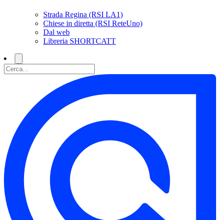
Strada Regina (RSI LA1)
Chiese in diretta (RSI ReteUno)
Dal web
Libreria SHORTCATT