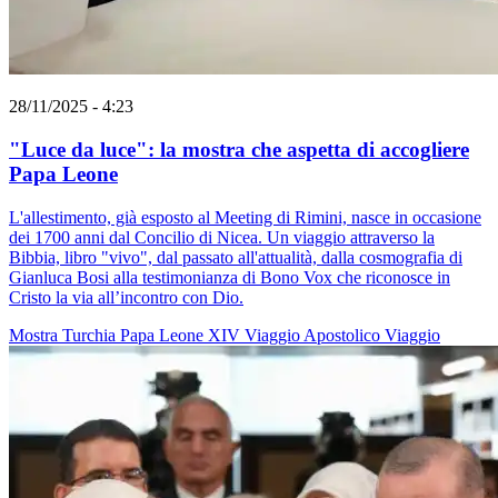
28/11/2025 - 4:23
"Luce da luce": la mostra che aspetta di accogliere
Papa Leone
L'allestimento, già esposto al Meeting di Rimini, nasce in occasione
dei 1700 anni dal Concilio di Nicea. Un viaggio attraverso la
Bibbia, libro "vivo", dal passato all'attualità, dalla cosmografia di
Gianluca Bosi alla testimonianza di Bono Vox che riconosce in
Cristo la via all’incontro con Dio.
Mostra
Turchia
Papa Leone XIV
Viaggio Apostolico
Viaggio