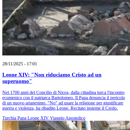
28/11/2025 - 17:01
Leone XIV: "Non riduciamo Cristo ad un
superuomo"
Nei 1700 anni del Concilio di Nicea, dalla cittadina turca l'incontro
ecumenico con il patriarca Bartolomeo. Il Papa denuncia il pericolo
di un nuovo arianesimo. "No" ad usare la religione per giustificare
guerra e violenza, ha ribadito Leone. Recitato insieme il Credo.
Turchia
Papa Leone XIV
Viaggio Apostolico