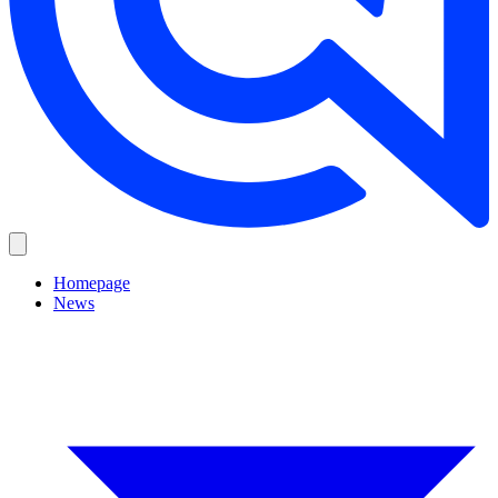
Homepage
News