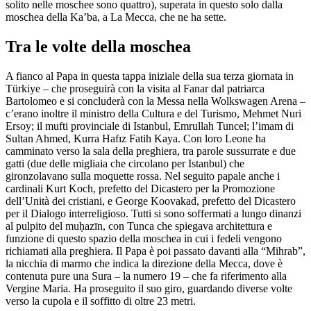
solito nelle moschee sono quattro), superata in questo solo dalla
moschea della Ka’ba, a La Mecca, che ne ha sette.
Tra le volte della moschea
A fianco al Papa in questa tappa iniziale della sua terza giornata in
Türkiye – che proseguirà con la visita al Fanar dal patriarca
Bartolomeo e si concluderà con la Messa nella Wolkswagen Arena –
c’erano inoltre il ministro della Cultura e del Turismo, Mehmet Nuri
Ersoy; il mufti provinciale di Istanbul, Emrullah Tuncel; l’imam di
Sultan Ahmed, Kurra Hafız Fatih Kaya. Con loro Leone ha
camminato verso la sala della preghiera, tra parole sussurrate e due
gatti (due delle migliaia che circolano per Istanbul) che
gironzolavano sulla moquette rossa. Nel seguito papale anche i
cardinali Kurt Koch, prefetto del Dicastero per la Promozione
dell’Unità dei cristiani, e George Koovakad, prefetto del Dicastero
per il Dialogo interreligioso. Tutti si sono soffermati a lungo dinanzi
al pulpito del muḥazīn, con Tunca che spiegava architettura e
funzione di questo spazio della moschea in cui i fedeli vengono
richiamati alla preghiera. Il Papa è poi passato davanti alla “Mihrab”,
la nicchia di marmo che indica la direzione della Mecca, dove è
contenuta pure una Sura – la numero 19 – che fa riferimento alla
Vergine Maria. Ha proseguito il suo giro, guardando diverse volte
verso la cupola e il soffitto di oltre 23 metri.