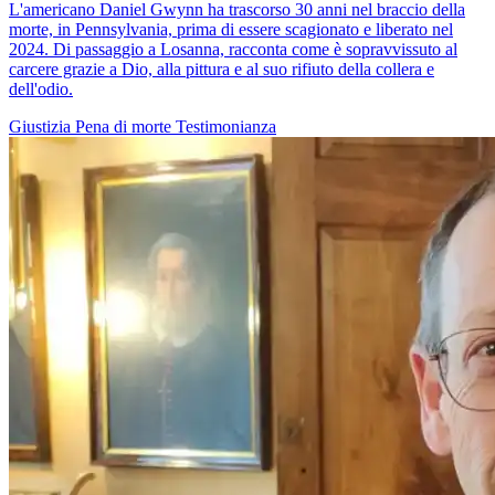
L'americano Daniel Gwynn ha trascorso 30 anni nel braccio della
morte, in Pennsylvania, prima di essere scagionato e liberato nel
2024. Di passaggio a Losanna, racconta come è sopravvissuto al
carcere grazie a Dio, alla pittura e al suo rifiuto della collera e
dell'odio.
Giustizia
Pena di morte
Testimonianza