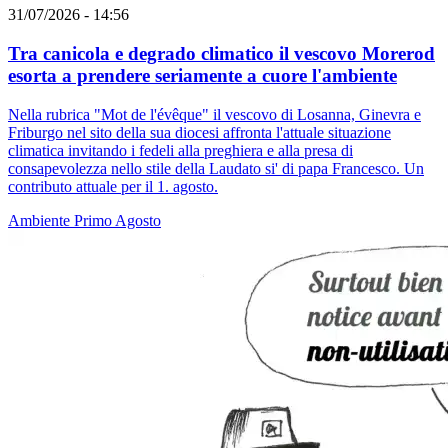
31/07/2026 - 14:56
Tra canicola e degrado climatico il vescovo Morerod
esorta a prendere seriamente a cuore l'ambiente
Nella rubrica "Mot de l'évêque" il vescovo di Losanna, Ginevra e
Friburgo nel sito della sua diocesi affronta l'attuale situazione
climatica invitando i fedeli alla preghiera e alla presa di
consapevolezza nello stile della Laudato si' di papa Francesco. Un
contributo attuale per il 1. agosto.
Ambiente
Primo Agosto