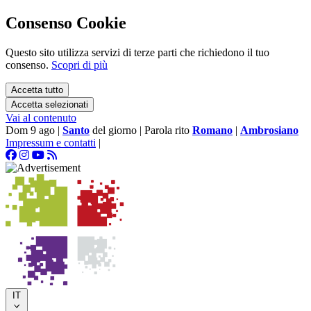
Consenso Cookie
Questo sito utilizza servizi di terze parti che richiedono il tuo
consenso.
Scopri di più
Accetta tutto
Accetta selezionati
Vai al contenuto
Dom 9 ago
|
Santo
del giorno
|
Parola rito
Romano
|
Ambrosiano
Impressum e contatti
|
IT