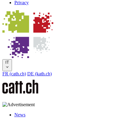
Privacy
IT
FR (cath.ch)
DE (kath.ch)
News