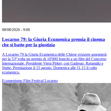
08/08/2026 - 9:00
Locarno 79: la Giuria Ecumenica premia il cinema
che si batte per la giustizia
A Locarno 79 la Giuria Ecumenica delle Chiese svizzere assegnerà
per la 53ª volta un premio di 10'000 franchi a un film del Concorso
Internazionale. Presidente Viera Pirker, con Gadreau, Rajamäki e
Stutte. Premiazione il 15 agosto. Domenica alle 11.15 il culto
ecumenico.
Ecumenismo
Film
Festival
Locarno