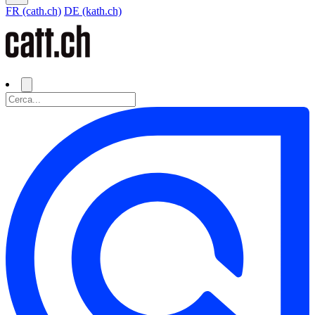
FR (cath.ch)
DE (kath.ch)