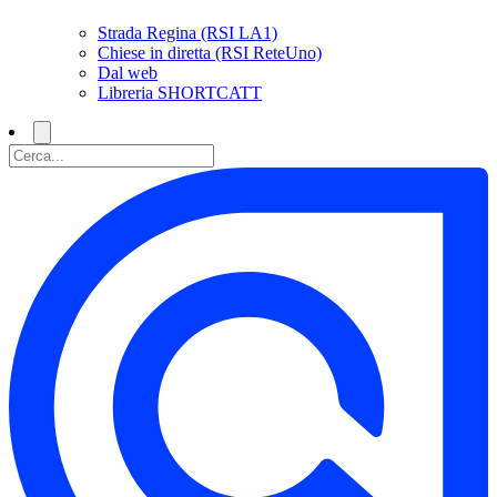
Strada Regina (RSI LA1)
Chiese in diretta (RSI ReteUno)
Dal web
Libreria SHORTCATT