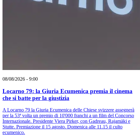
08/08/2026 - 9:00
Locarno 79: la Giuria Ecumenica premia il cinema
che si batte per la giustizia
A Locarno 79 la Giuria Ecumenica delle Chiese svizzere assegnerà
per la 53ª volta un premio di 10'000 franchi a un film del Concorso
Internazionale. Presidente Viera Pirker, con Gadreau, Rajamäki e
Stutte. Premiazione il 15 agosto. Domenica alle 11.15 il culto
ecumenico.