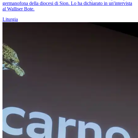
germanofona della diocesi di Sion. Lo ha dichiarato in un'intervista
al Walliser Bote.
Liturgia