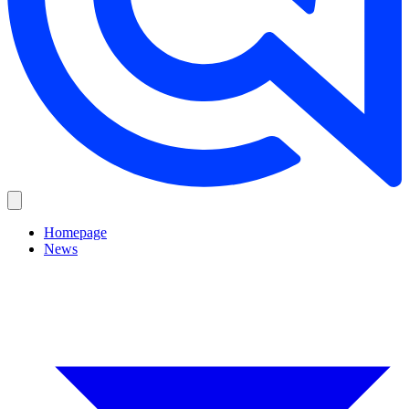
Homepage
News