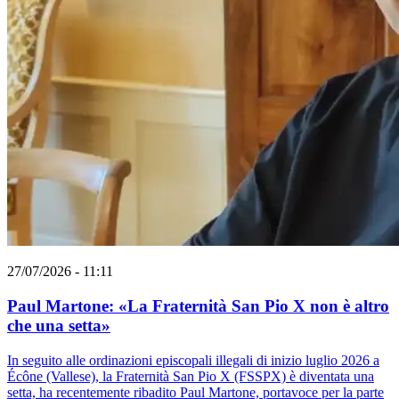
27/07/2026 - 11:11
Paul Martone: «La Fraternità San Pio X non è altro
che una setta»
In seguito alle ordinazioni episcopali illegali di inizio luglio 2026 a
Écône (Vallese), la Fraternità San Pio X (FSSPX) è diventata una
setta, ha recentemente ribadito Paul Martone, portavoce per la parte