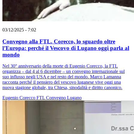
03/12/2025 - 7:02
Convegno alla FTL. Corecco, lo sguardo oltre
l’Europa: perché il Vescovo di Lugano oggi parla al
mondo
Nel 30° anniversario della morte di Eugenio Corecco, la FTL
organizza – dal 4 al 6 dicembre – un convegno internazionale sul
suo influsso negli USA e nel resto del mondo. Marco Lamanna
racconta perché il pensiero del vescovo luganese vive oggi una
nuova stagione globale, tra Chiesa, sinodalità e diritto canonico.
Eugenio Corecco
FTL
Convegno
Lugano