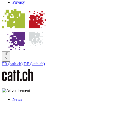
Privacy
IT
FR (cath.ch)
DE (kath.ch)
News