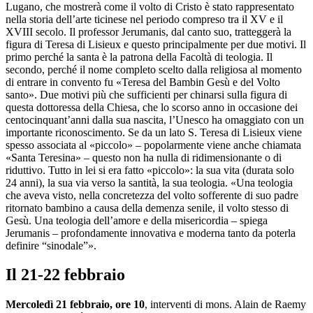
Lugano, che mostrerà come il volto di Cristo è stato rappresentato
nella storia dell’arte ticinese nel periodo compreso tra il XV e il
XVIII secolo. Il professor Jerumanis, dal canto suo, tratteggerà la
figura di Teresa di Lisieux e questo principalmente per due motivi. Il
primo perché la santa è la patrona della Facoltà di teologia. Il
secondo, perché il nome completo scelto dalla religiosa al momento
di entrare in convento fu «Teresa del Bambin Gesù e del Volto
santo». Due motivi più che sufficienti per chinarsi sulla figura di
questa dottoressa della Chiesa, che lo scorso anno in occasione dei
centocinquant’anni dalla sua nascita, l’Unesco ha omaggiato con un
importante riconoscimento. Se da un lato S. Teresa di Lisieux viene
spesso associata al «piccolo» – popolarmente viene anche chiamata
«Santa Teresina» – questo non ha nulla di ridimensionante o di
riduttivo. Tutto in lei si era fatto «piccolo»: la sua vita (durata solo
24 anni), la sua via verso la santità, la sua teologia. «Una teologia
che aveva visto, nella concretezza del volto sofferente di suo padre
ritornato bambino a causa della demenza senile, il volto stesso di
Gesù. Una teologia dell’amore e della misericordia – spiega
Jerumanis – profondamente innovativa e moderna tanto da poterla
definire “sinodale”».
Il 21-22 febbraio
Mercoledì 21 febbraio, ore 10
, interventi di mons. Alain de Raemy