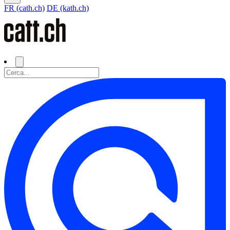
FR (cath.ch)
DE (kath.ch)