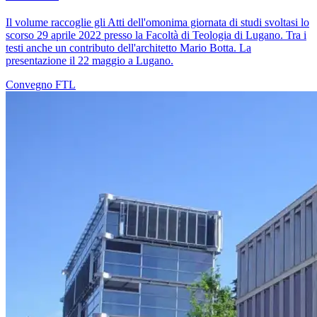
Il volume raccoglie gli Atti dell'omonima giornata di studi svoltasi lo
scorso 29 aprile 2022 presso la Facoltà di Teologia di Lugano. Tra i
testi anche un contributo dell'architetto Mario Botta. La
presentazione il 22 maggio a Lugano.
Convegno
FTL