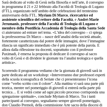
Sarà dedicato al volto di Gesù nella filosofia e nell’arte, il convegno
in programma il 21 e 22 febbraio alla Facoltà di Teologia di Lugano
(FTL), organizzato nell’ambito delle celebrazioni del trentesimo
anniversario della FTL.
Myriam Di Marco
,
ricercatrice ed
assistente scientifico del rettore della Facoltà
, e
André-Marie
Jerumanis
,
professore della Facoltà di Teologia di Lugano e
membro della Pontificia Accademia di Teologia della Santa Sede
ci aiuteranno ad entrare nel tema. «L’idea del convegno – ci spiega
la professoressa Di Marco – nasce dell’analisi della società attuale,
fortemente caratterizzata dal potere delle immagini, dove l’immagine
rilascia un significato immediato che è più potente della parola. E
allora dalla riflessione tra docenti, soprattutto con il professor
Paximadi, è emersa la proposta di dedicare il convegno al sacro
volto di Gesù e di dividere le giornate tra l’analisi teologica e quella
artistica».
Scorrendo il programma vediamo che la giornata di giovedì sarà in
parte dedicata ad un workshop: «Interverranno due professori esperti
della scuola iconografica di Seriate che ci presenteranno l’icona
come “verbo scritto con il colore”. Alla mattina vi sarà una parte più
teorica, mentre nel pomeriggio di giovedì si entrerà nella parte più
tecnica… E si vedrà come ad ogni piccolo processo corrisponda una
spiegazione spirituale», conclude Myriam di Marco. Tra i tanti
partecipanti al convegno, segnaliamo sempre giovedì pomeriggio,
don Claudio Premoli, della commissione Arte sacra della diocesi di