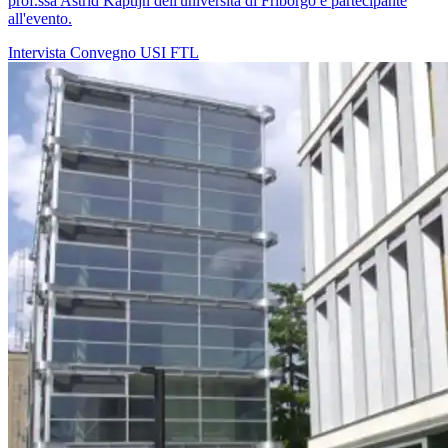
prof.ssa Astrid Kaptijn dell'università di Friborgo e partecipante
all'evento.
Intervista
Convegno
USI
FTL