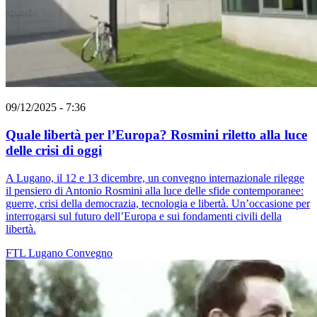
09/12/2025 - 7:36
Quale libertà per l’Europa? Rosmini riletto alla luce
delle crisi di oggi
A Lugano, il 12 e 13 dicembre, un convegno internazionale rilegge
il pensiero di Antonio Rosmini alla luce delle sfide contemporanee:
guerre, crisi della democrazia, tecnologia e libertà. Un’occasione per
interrogarsi sul futuro dell’Europa e sui fondamenti civili della
libertà.
FTL
Lugano
Convegno