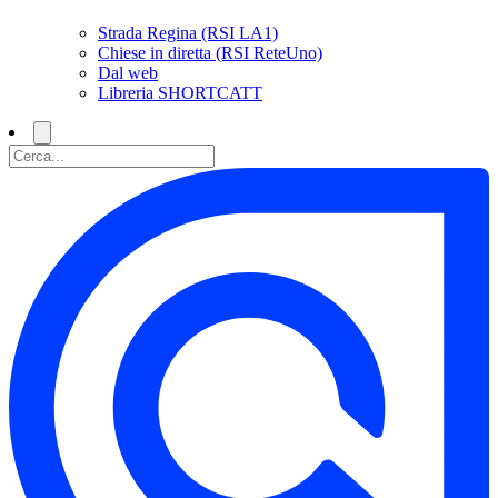
Strada Regina (RSI LA1)
Chiese in diretta (RSI ReteUno)
Dal web
Libreria SHORTCATT