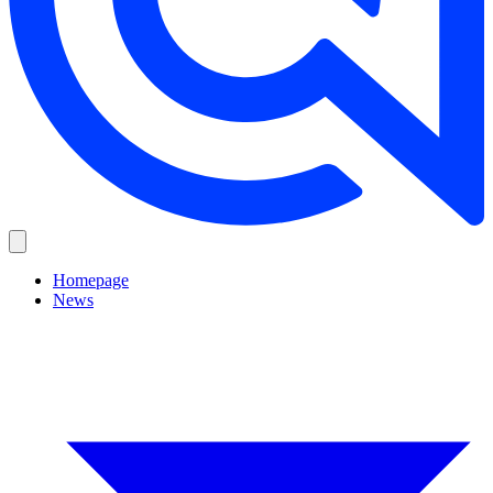
Homepage
News