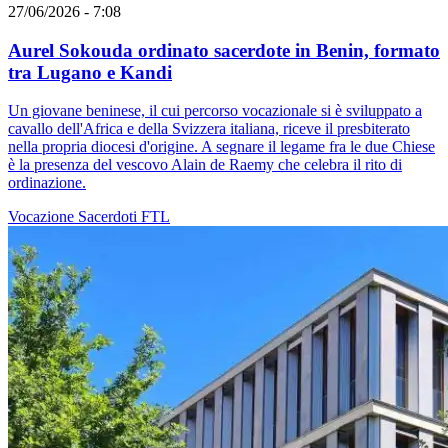
27/06/2026 - 7:08
Aurel Sokouda ordinato sacerdote in Benin, formato
tra Lugano e Kandi
Un giovane beninese, il cui percorso vocazionale si è sviluppato a
cavallo dell'Africa e della Svizzera italiana, riceve il presbiterato
nella propria diocesi d'origine. A segnare il legame fra le due Chiese
è la presenza del vescovo Alain de Raemy che celebra il rito di
ordinazione.
Vocazione
Sacerdoti
FTL