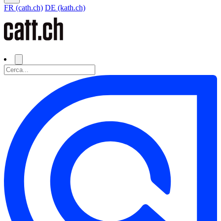
FR (cath.ch)
DE (kath.ch)