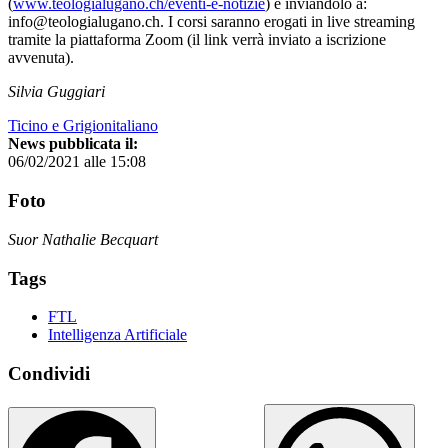
(
www.teologialugano.ch/eventi-e-notizie
) e inviandolo a:
info@teologialugano.ch. I corsi saranno erogati in live streaming
tramite la piattaforma Zoom (il link verrà inviato a iscrizione
avvenuta).
Silvia Guggiari
Ticino e Grigionitaliano
News pubblicata il:
06/02/2021 alle 15:08
Foto
Suor Nathalie Becquart
Tags
FTL
Intelligenza Artificiale
Condividi