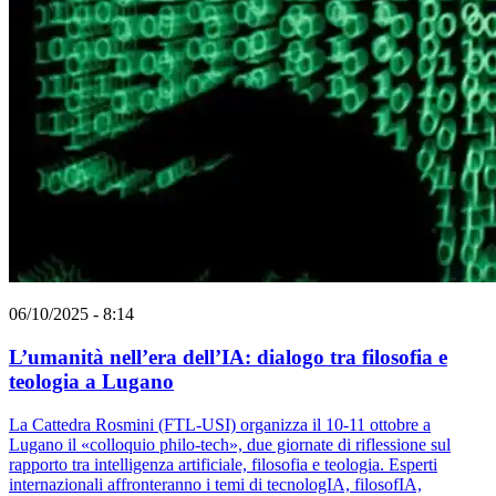
06/10/2025 - 8:14
L’umanità nell’era dell’IA: dialogo tra filosofia e
teologia a Lugano
La Cattedra Rosmini (FTL-USI) organizza il 10-11 ottobre a
Lugano il «colloquio philo-tech», due giornate di riflessione sul
rapporto tra intelligenza artificiale, filosofia e teologia. Esperti
internazionali affronteranno i temi di tecnologIA, filosofIA,