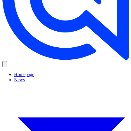
Homepage
News