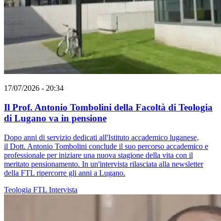
17/07/2026 - 20:34
Il Prof. Antonio Tombolini della Facoltà di Teologia
di Lugano va in pensione
Dopo anni di servizio dedicati all'Istituto accademico luganese,
il Dott. Antonio Tombolini conclude il suo percorso accademico e
professionale per iniziare una nuova stagione della vita con il
meritato pensionamento. In un'intervista rilasciata alla newsletter
della FTL ripercorre gli anni a Lugano.
Teologia
FTL
Intervista