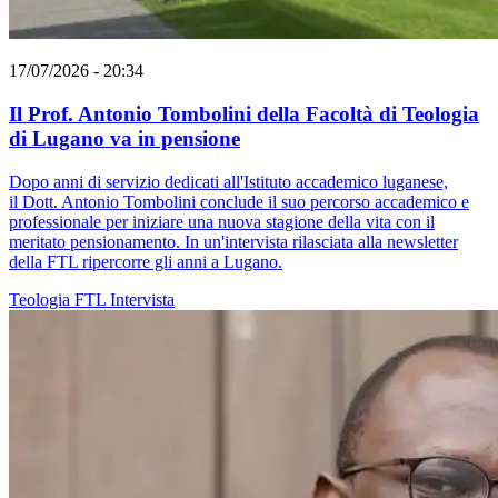
17/07/2026 - 20:34
Il Prof. Antonio Tombolini della Facoltà di Teologia
di Lugano va in pensione
Dopo anni di servizio dedicati all'Istituto accademico luganese,
il Dott. Antonio Tombolini conclude il suo percorso accademico e
professionale per iniziare una nuova stagione della vita con il
meritato pensionamento. In un'intervista rilasciata alla newsletter
della FTL ripercorre gli anni a Lugano.
Teologia
FTL
Intervista