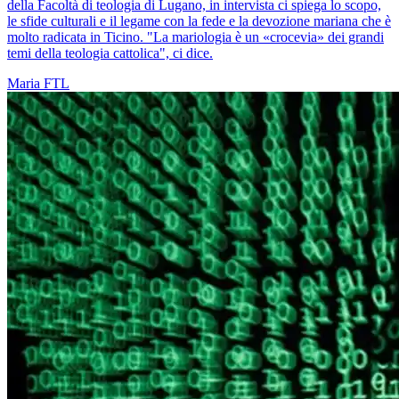
della Facoltà di teologia di Lugano, in intervista ci spiega lo scopo,
le sfide culturali e il legame con la fede e la devozione mariana che è
molto radicata in Ticino. "La mariologia è un «crocevia» dei grandi
temi della teologia cattolica", ci dice.
Maria
FTL