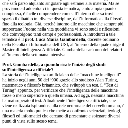
che sarà parso alquanto singolare agli estranei alla materia. Ma se
proviamo ad addentrarci in questa tematica, tanto ampia quanto
complessa, è facile comprendere come all’interno di essa trovi
spazio il dibattito tra diverse discipline, dall’informatica alla filosofia
fino alla teologia. Già, perché intorno alle macchine che sempre più
supportano l’uomo nella vita quotidiana vi sono studi e riflessioni
che coinvolgono tanti campi e professionisti. A introdurci a tale
tematica è il
prof. Luca Maria Gambardella
, docente ordinario
della Facoltà di Informatica dell’USI, all’interno della quale dirige il
Master di Intelligenza Artificiale. Gambardella sarà uno dei relatori
all’interno della settimana intensiva.
Prof. Gambardella, a quando risale l’inizio degli studi
sull’intelligenza artificiale?
La storia dell’intelligenza artificiale o delle “macchine intelligenti”
ha inizio negli anni 50 del ‘900 grazie allo studioso Alan Turing,
matematico e filosofo britannico, che sviluppò un test, il “Test di
Turing” appunto, per verificare che l’intelligenza delle macchine
fosse o meno superiore a quella umana. Ad oggi, nessuna macchina
ha mai superato il test. Attualmente l’intelligenza artificiale, che
viene realizzata ispirandosi alla rete neuronale del cervello umano, è
una materia molto pratica che mette a confronto scienziati, teologi,
filosofi ed informatici che cercano di presentare e spiegare diversi
punti di vista sullo stesso tema.