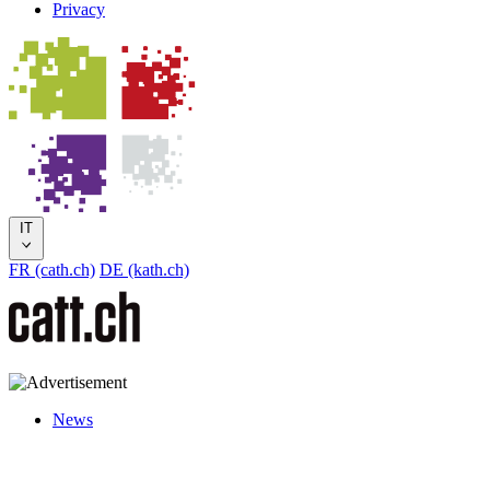
Privacy
IT
FR (cath.ch)
DE (kath.ch)
News