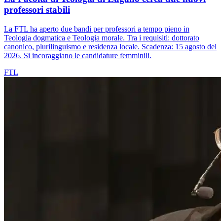
professori stabili
La FTL ha aperto due bandi per professori a tempo pieno in
Teologia dogmatica e Teologia morale. Tra i requisiti: dottorato
canonico, plurilinguismo e residenza locale. Scadenza: 15 agosto del
2026. Si incoraggiano le candidature femminili.
FTL