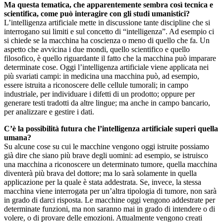
Ma questa tematica, che apparentemente sembra così tecnica e
scientifica, come può interagire con gli studi umanistici?
L’intelligenza artificiale mette in discussione tante discipline che si
interrogano sui limiti e sul concetto di “intelligenza”. Ad esempio ci
si chiede se la macchina ha coscienza o meno di quello che fa. Un
aspetto che avvicina i due mondi, quello scientifico e quello
filosofico, è quello riguardante il fatto che la macchina può imparare
determinate cose. Oggi l’intelligenza artificiale viene applicata nei
più svariati campi: in medicina una macchina può, ad esempio,
essere istruita a riconoscere delle cellule tumorali; in campo
industriale, per individuare i difetti di un prodotto; oppure per
generare testi tradotti da altre lingue; ma anche in campo bancario,
per analizzare e gestire i dati.
C’è la possibilità futura che l’intelligenza artificiale superi quella
umana?
Su alcune cose su cui le macchine vengono oggi istruite possiamo
già dire che siano più brave degli uomini: ad esempio, se istruisco
una macchina a riconoscere un determinato tumore, quella macchina
diventerà più brava del dottore; ma lo sarà solamente in quella
applicazione per la quale è stata addestrata. Se, invece, la stessa
macchina viene interrogata per un’altra tipologia di tumore, non sarà
in grado di darci risposta. Le macchine oggi vengono addestrate per
determinate funzioni, ma non saranno mai in grado di intendere o di
volere, o di provare delle emozioni. Attualmente vengono creati