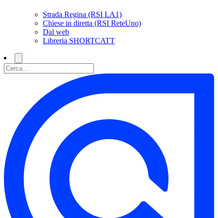
Strada Regina (RSI LA1)
Chiese in diretta (RSI ReteUno)
Dal web
Libreria SHORTCATT