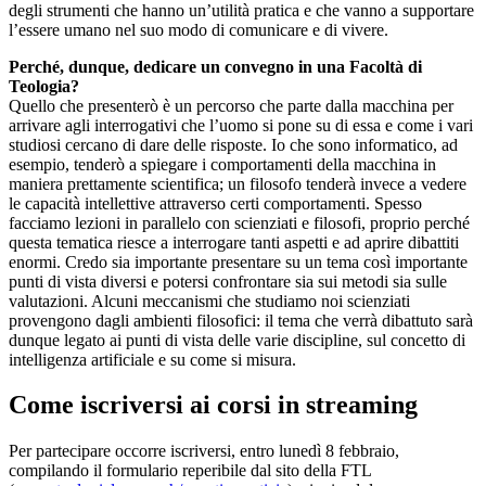
degli strumenti che hanno un’utilità pratica e che vanno a supportare
l’essere umano nel suo modo di comunicare e di vivere.
Perché, dunque, dedicare un convegno in una Facoltà di
Teologia?
Quello che presenterò è un percorso che parte dalla macchina per
arrivare agli interrogativi che l’uomo si pone su di essa e come i vari
studiosi cercano di dare delle risposte. Io che sono informatico, ad
esempio, tenderò a spiegare i comportamenti della macchina in
maniera prettamente scientifica; un filosofo tenderà invece a vedere
le capacità intellettive attraverso certi comportamenti. Spesso
facciamo lezioni in parallelo con scienziati e filosofi, proprio perché
questa tematica riesce a interrogare tanti aspetti e ad aprire dibattiti
enormi. Credo sia importante presentare su un tema così importante
punti di vista diversi e potersi confrontare sia sui metodi sia sulle
valutazioni. Alcuni meccanismi che studiamo noi scienziati
provengono dagli ambienti filosofici: il tema che verrà dibattuto sarà
dunque legato ai punti di vista delle varie discipline, sul concetto di
intelligenza artificiale e su come si misura.
Come iscriversi ai corsi in streaming
Per partecipare occorre iscriversi, entro lunedì 8 febbraio,
compilando il formulario reperibile dal sito della FTL