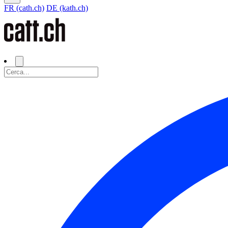
FR (cath.ch)
DE (kath.ch)