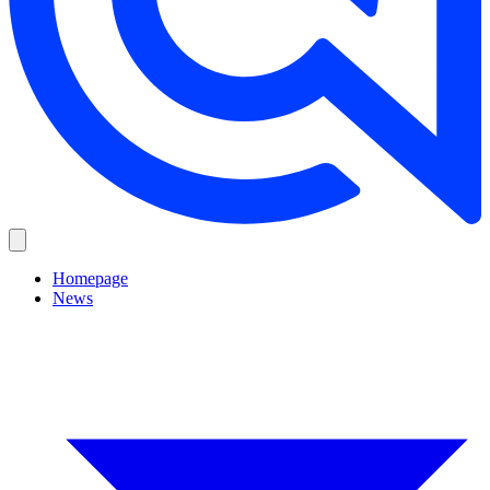
Homepage
News