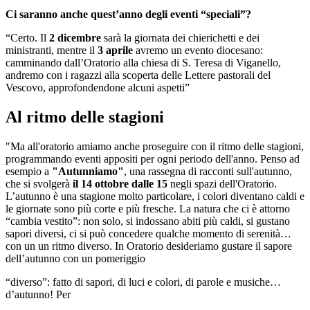
Ci saranno anche quest’anno degli eventi “speciali”?
“Certo. Il
2 dicembre
sarà la giornata dei chierichetti e dei
ministranti, mentre il
3 aprile
avremo un evento diocesano:
camminando dall’Oratorio alla chiesa di S. Teresa di Viganello,
andremo con i ragazzi alla scoperta delle Lettere pastorali del
Vescovo, approfondendone alcuni aspetti”
Al ritmo delle stagioni
"Ma all'oratorio amiamo anche proseguire con il ritmo delle stagioni,
programmando eventi appositi per ogni periodo dell'anno. Penso ad
esempio a
"Autunniamo"
, una rassegna di racconti sull'autunno,
che si svolgerà
il 14 ottobre dalle 15
negli spazi dell'Oratorio.
L’autunno è una stagione molto particolare, i colori diventano caldi e
le giornate sono più corte e più fresche. La natura che ci è attorno
“cambia vestito”: non solo, si indossano abiti più caldi, si gustano
sapori diversi, ci si può concedere qualche momento di serenità…
con un un ritmo diverso. In Oratorio desideriamo gustare il sapore
dell’autunno con un pomeriggio
“diverso”: fatto di sapori, di luci e colori, di parole e musiche…
d’autunno! Per