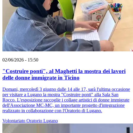
02/06/2026 - 15:50
"Costruire ponti", al Maghetti la mostra dei lavori
delle donne immigrate in Ticino
Domani, mercoledì 3 giugno dalle 14 alle 17, sarà l'ultima occasione
per visitare a Lugano la mostra "Costruire ponti" alla Sala San
Rocco. L'esposizione raccoglie i collage artistici di donne immigrate
dell'Associazione MC-MC, un importante progetto d'integrazione
realizzato in collaborazione con l'Oratorio di Lugano.
Volontariato
Oratorio
Lugano