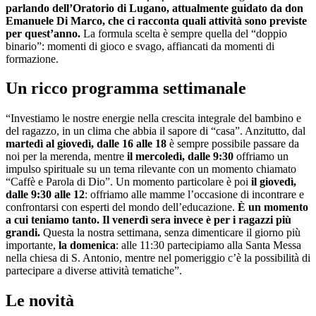
parlando dell’Oratorio di Lugano, attualmente guidato da don
Emanuele Di Marco, che ci racconta quali attività sono previste
per quest’anno.
La formula scelta è sempre quella del “doppio
binario”: momenti di gioco e svago, affiancati da momenti di
formazione.
Un ricco programma settimanale
“Investiamo le nostre energie nella crescita integrale del bambino e
del ragazzo, in un clima che abbia il sapore di “casa”. Anzitutto, dal
martedì al giovedì, dalle 16 alle 18
è sempre possibile passare da
noi per la merenda, mentre
il mercoledì, dalle 9:30
offriamo un
impulso spirituale su un tema rilevante con un momento chiamato
“Caffè e Parola di Dio”. Un momento particolare è poi
il giovedì,
dalle 9:30 alle 12
: offriamo alle mamme l’occasione di incontrare e
confrontarsi con esperti del mondo dell’educazione.
È un momento
a cui teniamo tanto. Il venerdì sera invece è per i ragazzi più
grandi.
Questa la nostra settimana, senza dimenticare il giorno più
importante,
la domenica
: alle 11:30 partecipiamo alla Santa Messa
nella chiesa di S. Antonio, mentre nel pomeriggio c’è la possibilità di
partecipare a diverse attività tematiche”.
Le novità