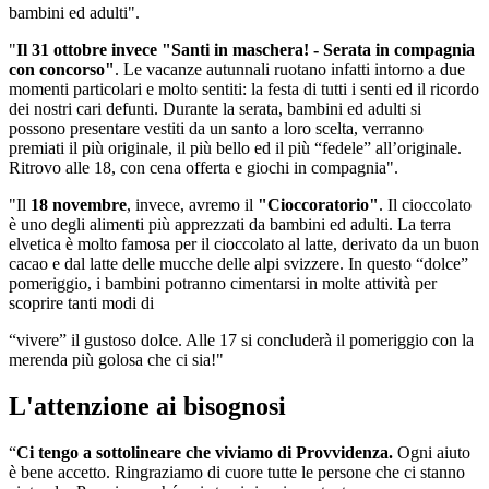
bambini ed adulti".
"
Il 31 ottobre invece "Santi in maschera! - Serata in compagnia
con concorso"
. Le vacanze autunnali ruotano infatti intorno a due
momenti particolari e molto sentiti: la festa di tutti i senti ed il ricordo
dei nostri cari defunti. Durante la serata, bambini ed adulti si
possono presentare vestiti da un santo a loro scelta, verranno
premiati il più originale, il più bello ed il più “fedele” all’originale.
Ritrovo alle 18, con cena offerta e giochi in compagnia".
"Il
18 novembre
, invece, avremo il
"Cioccoratorio"
. Il cioccolato
è uno degli alimenti più apprezzati da bambini ed adulti. La terra
elvetica è molto famosa per il cioccolato al latte, derivato da un buon
cacao e dal latte delle mucche delle alpi svizzere. In questo “dolce”
pomeriggio, i bambini potranno cimentarsi in molte attività per
scoprire tanti modi di
“vivere” il gustoso dolce. Alle 17 si concluderà il pomeriggio con la
merenda più golosa che ci sia!"
L'attenzione ai bisognosi
“
Ci tengo a sottolineare che viviamo di Provvidenza.
Ogni aiuto
è bene accetto. Ringraziamo di cuore tutte le persone che ci stanno