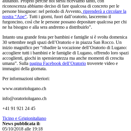
aiutando. Proprio perché noi stessi riceviamo tanto, con
riconoscenza abbiamo deciso di fare qualcosa di concreto per le
persone bisognose: nel periodo di Avvento,
riprenderà a circolare la
nostra “Ape”
. Tutti i giorni, fuori dall’oratorio, lasceremo il
furgoncino, così che le persone possano depositare qualcosa per chi
ne ha bisogno e alla sera andremo a distribuirlo”.
Intanto una grande festa per bambini e famiglie si è svolta domenica
30 settembre negli spazi dell’Oratorio e in piazza San Rocco. Un
inizio magnifico per “ribadire la vocazione dell’Oratorio di Lugano:
accogliere tutti i bambini e le famiglie di Lugano, offrendo loro spazi
accoglienti, giochi in spensieratezza ma anche momenti di crescita
umana”. Sulla
pagina Facebook dell’Oratorio
troverete video e
immagini della giornata.
Per informazioni ulteriori:
www.oratoriolugano.ch
info@oratoriolugano.ch
+41 91 921 24 45
Ticino e Grigionitaliano
News pubblicata il:
05/10/2018 alle 19:18