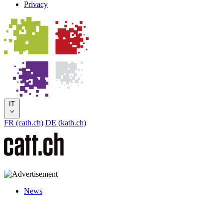
Privacy
IT
FR (cath.ch)
DE (kath.ch)
News