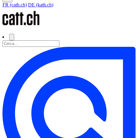
FR (cath.ch)
DE (kath.ch)