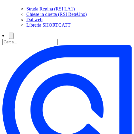
Strada Regina (RSI LA1)
Chiese in diretta (RSI ReteUno)
Dal web
Libreria SHORTCATT