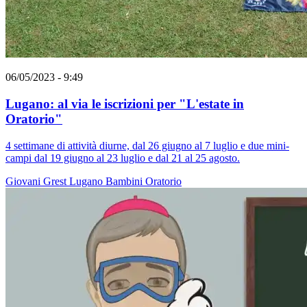
06/05/2023 - 9:49
Lugano: al via le iscrizioni per "L'estate in
Oratorio"
4 settimane di attività diurne, dal 26 giugno al 7 luglio e due mini-
campi dal 19 giugno al 23 luglio e dal 21 al 25 agosto.
Giovani
Grest
Lugano
Bambini
Oratorio