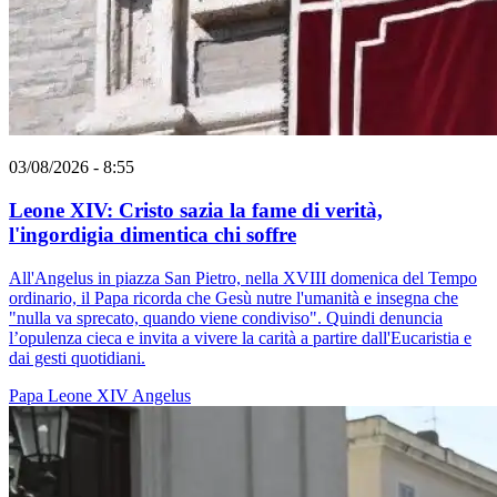
03/08/2026 - 8:55
Leone XIV: Cristo sazia la fame di verità,
l'ingordigia dimentica chi soffre
All'Angelus in piazza San Pietro, nella XVIII domenica del Tempo
ordinario, il Papa ricorda che Gesù nutre l'umanità e insegna che
"nulla va sprecato, quando viene condiviso". Quindi denuncia
l’opulenza cieca e invita a vivere la carità a partire dall'Eucaristia e
dai gesti quotidiani.
Papa Leone XIV
Angelus