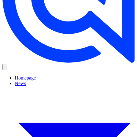
Homepage
News