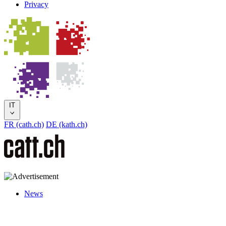
Privacy
IT
FR (cath.ch)
DE (kath.ch)
News