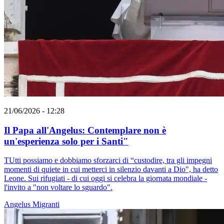
21/06/2026 - 12:28
Il Papa all'Angelus: Contemplare non è
un'esperienza solo per i Santi"
TUtti possiamo e dobbiamo sforzarci di “custodire, tra gli impegni
momenti di quiete in cui metterci in silenzio davanti a Dio", ha detto
Leone. Sui rifugiati - di cui oggi si celebra la giornata mondiale -
l'invito a "non voltare lo sguardo".
Angelus
Migranti