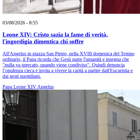
03/08/2026 - 8:55
Leone XIV: Cristo sazia la fame di verità,
l'ingordigia dimentica chi soffre
All'Angelus in piazza San Pietro, nella XVIII domenica del Tempo
ordinario, il Papa ricorda che Gesù nutre l'umanità e insegna che
"nulla va sprecato, quando viene condiviso". Quindi denuncia
l’opulenza cieca e invita a vivere la carità a partire dall'Eucaristia e
dai gesti quotidiani.
Papa Leone XIV
Angelus