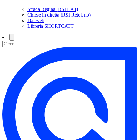
Strada Regina (RSI LA1)
Chiese in diretta (RSI ReteUno)
Dal web
Libreria SHORTCATT