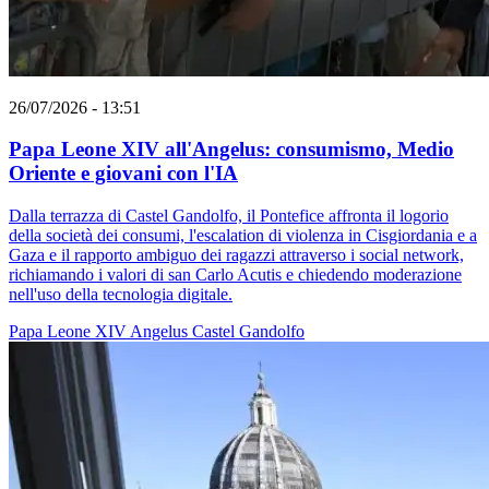
26/07/2026 - 13:51
Papa Leone XIV all'Angelus: consumismo, Medio
Oriente e giovani con l'IA
Dalla terrazza di Castel Gandolfo, il Pontefice affronta il logorio
della società dei consumi, l'escalation di violenza in Cisgiordania e a
Gaza e il rapporto ambiguo dei ragazzi attraverso i social network,
richiamando i valori di san Carlo Acutis e chiedendo moderazione
nell'uso della tecnologia digitale.
Papa Leone XIV
Angelus
Castel Gandolfo