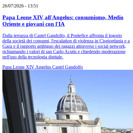
26/07/2026 - 13:51
Papa Leone XIV all'Angelus: consumismo, Medio
Oriente e giovani con l'IA
Dalla terrazza di Castel Gandolfo, il Pontefice affronta il logorio
della società dei consumi, l'escalation di violenza in Cisgiordania e a
Gaza e il rapporto ambiguo dei ragazzi attraverso i social network,
richiamando i valori di san Carlo Acutis e chiedendo moderazione
nell'uso della tecnologia digitale.
Papa Leone XIV
Angelus
Castel Gandolfo