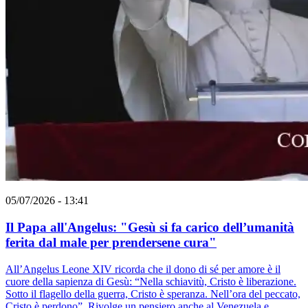
05/07/2026 - 13:41
Il Papa all'Angelus: "Gesù si fa carico dell’umanità
ferita dal male per prendersene cura"
All’Angelus Leone XIV ricorda che il dono di sé per amore è il
cuore della sapienza di Gesù: “Nella schiavitù, Cristo è liberazione.
Sotto il flagello della guerra, Cristo è speranza. Nell’ora del peccato,
Cristo è perdono”. Rivolge un pensiero anche al Venezuela e