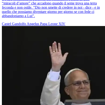
“miracoli d’amore” che accadono quando il seme trova una terra
feconda e non ostile. “Dio non smette di credere in noi - dice - e in
quello che possiamo diventare giorno per giorno se con fede ci
abbandoniamo a Lui”.
Castel Gandolfo
Angelus
Papa Leone XIV