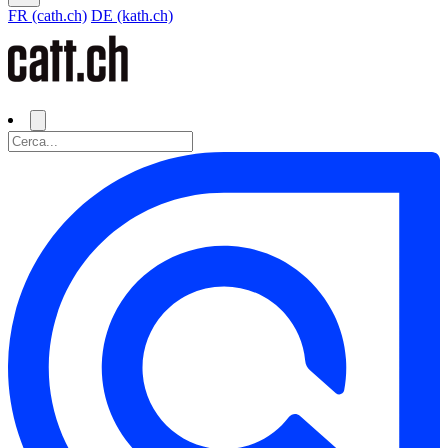
FR (cath.ch)
DE (kath.ch)