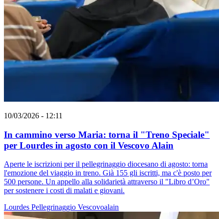
10/03/2026 - 12:11
In cammino verso Maria: torna il "Treno Speciale"
per Lourdes in agosto con il Vescovo Alain
Aperte le iscrizioni per il pellegrinaggio diocesano di agosto: torna
l'emozione del viaggio in treno. Già 155 gli iscritti, ma c'è posto per
500 persone. Un appello alla solidarietà attraverso il "Libro d’Oro"
per sostenere i costi di malati e giovani.
Lourdes
Pellegrinaggio
Vescovoalain