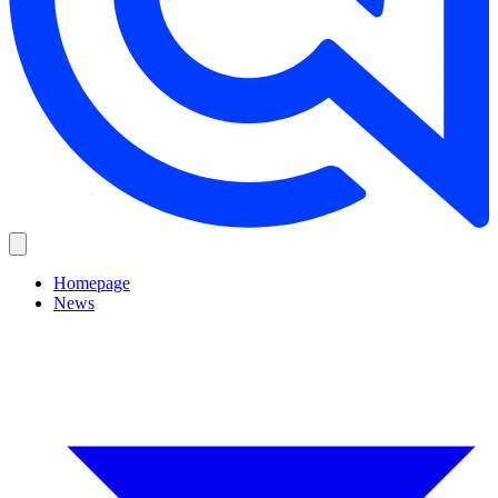
Homepage
News