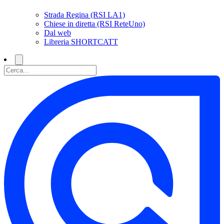
Strada Regina (RSI LA1)
Chiese in diretta (RSI ReteUno)
Dal web
Libreria SHORTCATT