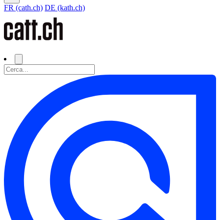
FR (cath.ch)
DE (kath.ch)