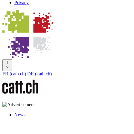
Privacy
IT
FR (cath.ch)
DE (kath.ch)
News