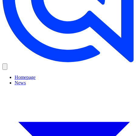
Homepage
News