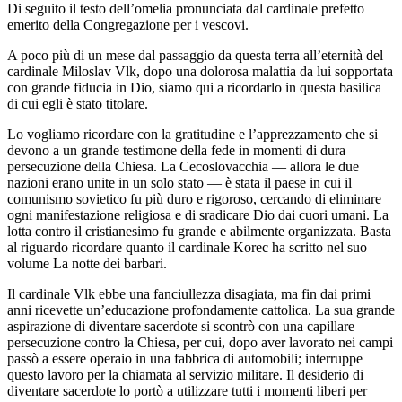
Di seguito il testo dell’omelia pronunciata dal cardinale prefetto
emerito della Congregazione per i vescovi.
A poco più di un mese dal passaggio da questa terra all’eternità del
cardinale Miloslav Vlk, dopo una dolorosa malattia da lui sopportata
con grande fiducia in Dio, siamo qui a ricordarlo in questa basilica
di cui egli è stato titolare.
Lo vogliamo ricordare con la gratitudine e l’apprezzamento che si
devono a un grande testimone della fede in momenti di dura
persecuzione della Chiesa. La Cecoslovacchia — allora le due
nazioni erano unite in un solo stato — è stata il paese in cui il
comunismo sovietico fu più duro e rigoroso, cercando di eliminare
ogni manifestazione religiosa e di sradicare Dio dai cuori umani. La
lotta contro il cristianesimo fu grande e abilmente organizzata. Basta
al riguardo ricordare quanto il cardinale Korec ha scritto nel suo
volume La notte dei barbari.
Il cardinale Vlk ebbe una fanciullezza disagiata, ma fin dai primi
anni ricevette un’educazione profondamente cattolica. La sua grande
aspirazione di diventare sacerdote si scontrò con una capillare
persecuzione contro la Chiesa, per cui, dopo aver lavorato nei campi
passò a essere operaio in una fabbrica di automobili; interruppe
questo lavoro per la chiamata al servizio militare. Il desiderio di
diventare sacerdote lo portò a utilizzare tutti i momenti liberi per