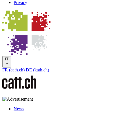
Privacy
IT
FR (cath.ch)
DE (kath.ch)
News