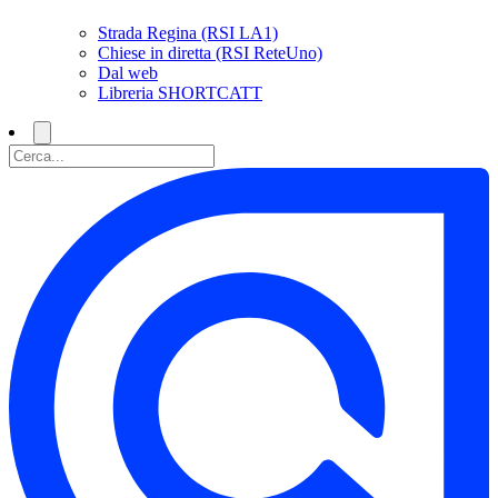
Strada Regina (RSI LA1)
Chiese in diretta (RSI ReteUno)
Dal web
Libreria SHORTCATT