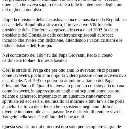
quercia”, che aveva saputo resistere a tutte le intemperie degli anni
del regime comunista.
Dopo la divisione della Cecoslovacchia e la nascita della Repubblica
ceca e della Repubblica slovacca, l’arcivescovo Vlk fu eletto
presidente della Conferenza episcopale ceca e nel 1993 fu eletto
presidente del Consiglio delle conferenze episcopali europee;
incarico che svolse con dedizione, difendendo i valori cristiani e le
radici cristiane dell’Europa.
Nel concistoro del 1994 fu dal Papa Giovanni Paolo ii creato
cardinale e titolare di questa basilica.
Così le strade di Praga che per otto anni lo avevano visto passare
come lavavetri, pochi anni dopo lo videro passare come arcivescovo
e cardinale. Nel 1995 lo poterono ammirare a fianco del Papa
Giovanni Paolo ii. Quanti lo avevano guardato con simpatia umana
come lavavetri, lo apprezzarono negli anni seguenti come pastore
zelante e generoso, impegnato in un autentico rinnovamento
spirituale ed ecclesiale, nell’assillo di indicare a tutti la via che porta
al cielo. La forza della fede, che lo sostenne negli anni difficili,
divenne incontenibile ansia pastorale e desiderio di rendere vivo il
Vangelo nella società e di fare del bene a tutti.
Questa sera siamo qui numerosi non solo per accogliere la grande