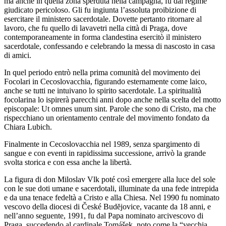
ma anche in quella zona sperduta nella campagna, fu dal regime
giudicato pericoloso. Gli fu ingiunta l’assoluta proibizione di
esercitare il ministero sacerdotale. Dovette pertanto ritornare al
lavoro, che fu quello di lavavetri nella città di Praga, dove
contemporaneamente in forma clandestina esercitò il ministero
sacerdotale, confessando e celebrando la messa di nascosto in casa
di amici.
In quel periodo entrò nella prima comunità del movimento dei
Focolari in Cecoslovacchia, figurando esternamente come laico,
anche se tutti ne intuivano lo spirito sacerdotale. La spiritualità
focolarina lo ispirerà parecchi anni dopo anche nella scelta del motto
episcopale: Ut omnes unum sint. Parole che sono di Cristo, ma che
rispecchiano un orientamento centrale del movimento fondato da
Chiara Lubich.
Finalmente in Cecoslovacchia nel 1989, senza spargimento di
sangue e con eventi in rapidissima successione, arrivò la grande
svolta storica e con essa anche la libertà.
La figura di don Miloslav Vlk poté così emergere alla luce del sole
con le sue doti umane e sacerdotali, illuminate da una fede intrepida
e da una tenace fedeltà a Cristo e alla Chiesa. Nel 1990 fu nominato
vescovo della diocesi di České Budĕjovice, vacante da 18 anni, e
nell’anno seguente, 1991, fu dal Papa nominato arcivescovo di
Praga, succedendo al cardinale Tomášek, noto come la “vecchia