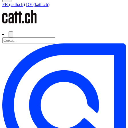
FR (cath.ch)
DE (kath.ch)