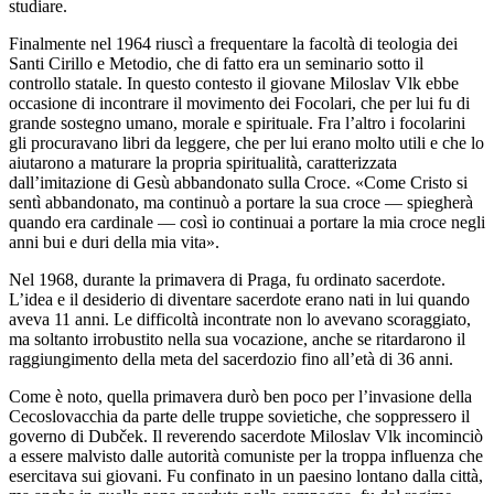
studiare.
Finalmente nel 1964 riuscì a frequentare la facoltà di teologia dei
Santi Cirillo e Metodio, che di fatto era un seminario sotto il
controllo statale. In questo contesto il giovane Miloslav Vlk ebbe
occasione di incontrare il movimento dei Focolari, che per lui fu di
grande sostegno umano, morale e spirituale. Fra l’altro i focolarini
gli procuravano libri da leggere, che per lui erano molto utili e che lo
aiutarono a maturare la propria spiritualità, caratterizzata
dall’imitazione di Gesù abbandonato sulla Croce. «Come Cristo si
sentì abbandonato, ma continuò a portare la sua croce — spiegherà
quando era cardinale — così io continuai a portare la mia croce negli
anni bui e duri della mia vita».
Nel 1968, durante la primavera di Praga, fu ordinato sacerdote.
L’idea e il desiderio di diventare sacerdote erano nati in lui quando
aveva 11 anni. Le difficoltà incontrate non lo avevano scoraggiato,
ma soltanto irrobustito nella sua vocazione, anche se ritardarono il
raggiungimento della meta del sacerdozio fino all’età di 36 anni.
Come è noto, quella primavera durò ben poco per l’invasione della
Cecoslovacchia da parte delle truppe sovietiche, che soppressero il
governo di Dubček. Il reverendo sacerdote Miloslav Vlk incominciò
a essere malvisto dalle autorità comuniste per la troppa influenza che
esercitava sui giovani. Fu confinato in un paesino lontano dalla città,