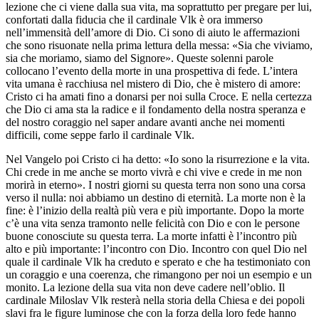
lezione che ci viene dalla sua vita, ma soprattutto per pregare per lui,
confortati dalla fiducia che il cardinale Vlk è ora immerso
nell’immensità dell’amore di Dio. Ci sono di aiuto le affermazioni
che sono risuonate nella prima lettura della messa: «Sia che viviamo,
sia che moriamo, siamo del Signore». Queste solenni parole
collocano l’evento della morte in una prospettiva di fede. L’intera
vita umana è racchiusa nel mistero di Dio, che è mistero di amore:
Cristo ci ha amati fino a donarsi per noi sulla Croce. E nella certezza
che Dio ci ama sta la radice e il fondamento della nostra speranza e
del nostro coraggio nel saper andare avanti anche nei momenti
difficili, come seppe farlo il cardinale Vlk.
Nel Vangelo poi Cristo ci ha detto: «Io sono la risurrezione e la vita.
Chi crede in me anche se morto vivrà e chi vive e crede in me non
morirà in eterno». I nostri giorni su questa terra non sono una corsa
verso il nulla: noi abbiamo un destino di eternità. La morte non è la
fine: è l’inizio della realtà più vera e più importante. Dopo la morte
c’è una vita senza tramonto nelle felicità con Dio e con le persone
buone conosciute su questa terra. La morte infatti è l’incontro più
alto e più importante: l’incontro con Dio. Incontro con quel Dio nel
quale il cardinale Vlk ha creduto e sperato e che ha testimoniato con
un coraggio e una coerenza, che rimangono per noi un esempio e un
monito. La lezione della sua vita non deve cadere nell’oblio. Il
cardinale Miloslav Vlk resterà nella storia della Chiesa e dei popoli
slavi fra le figure luminose che con la forza della loro fede hanno