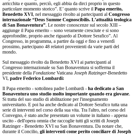
arricchita e quanto, perciò, egli abbia da dirci proprio in questo
particolare momento storico”. E’ quanto scrive il
Papa emerito,
Benedetto XVI
, nel messaggio rivolto ai partecipanti al
Congresso
internazionale “Deus Summe Cognoscibilis. L’attualità teologica
di San Bonaventura”
. Le nostre conoscenze sul secolo XIII –
aggiunge il Papa emerito – sono veramente cresciute e si sono
approfondite, proprio anche riguardo al Dottore Serafico”. Al
Congresso, in programma, a partire da oggi e fino a venerdì
prossimo, partecipano 48 relatori provenienti da varie parti del
mondo.
Sul messaggio rivolto da Benedetto XVI ai partecipanti al
Congresso internazionale su San Bonaventura si sofferma il
presidente della
Fondazione
Vaticana
Joseph Ratzinger
-Benedetto
VI,
padre Federico
Lombardi:
Il Papa emerito - sottolinea padre Lombardi -
ha dedicato a San
Bonaventura uno studio molto importante quando era giovane
.
Si tratta del suo studio di abilitazione per l'insegnamento
universitario. E poi ha anche dedicato al Dottore Serafico tutta una
serie di interventi nel corso della sua vita. Tra l'altro, nel corso del
Convegno, è stato anche presentato un volume in italiano - appena
uscito - dell'opera omnia che raccoglie tutti gli scritti di Joseph
Ratzinger - Benedetto XVI su San Bonaventura. Da notare che,
durante il Concilio,
gli interventi come perito conciliare di Joseph