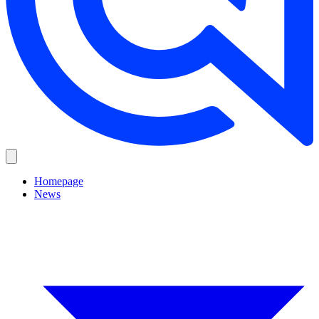
Homepage
News