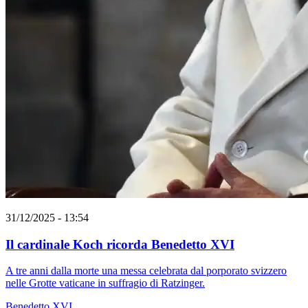
31/12/2025 - 13:54
Il cardinale Koch ricorda Benedetto XVI
A tre anni dalla morte una messa celebrata dal porporato svizzero
nelle Grotte vaticane in suffragio di Ratzinger.
Benedetto XVI