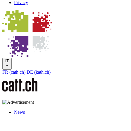
Privacy
IT
FR (cath.ch)
DE (kath.ch)
News