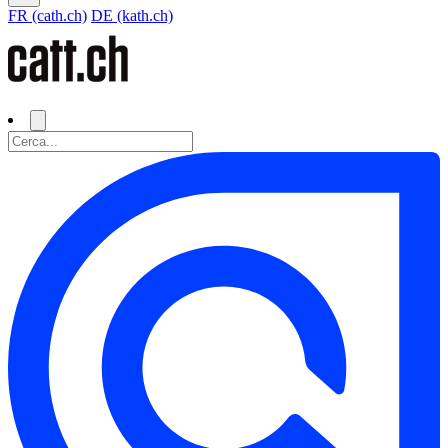
FR (cath.ch)
DE (kath.ch)