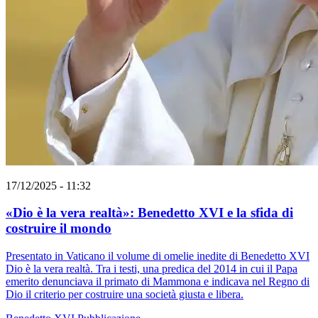
17/12/2025 - 11:32
«Dio è la vera realtà»: Benedetto XVI e la sfida di
costruire il mondo
Presentato in Vaticano il volume di omelie inedite di Benedetto XVI
Dio è la vera realtà. Tra i testi, una predica del 2014 in cui il Papa
emerito denunciava il primato di Mammona e indicava nel Regno di
Dio il criterio per costruire una società giusta e libera.