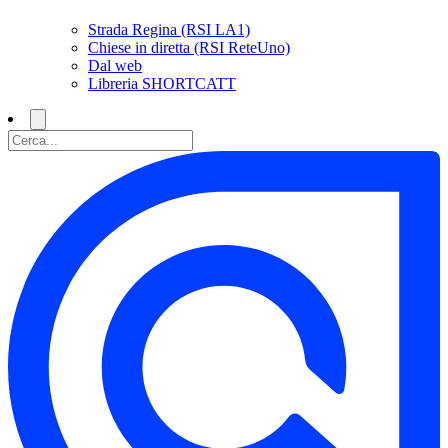
Strada Regina (RSI LA1)
Chiese in diretta (RSI ReteUno)
Dal web
Libreria SHORTCATT