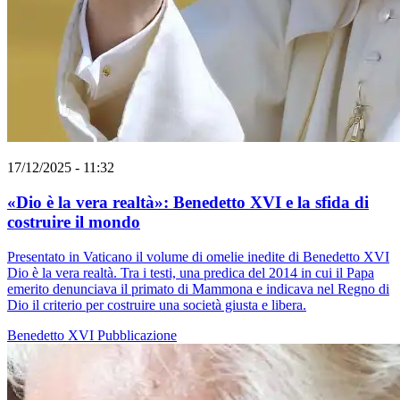
17/12/2025 - 11:32
«Dio è la vera realtà»: Benedetto XVI e la sfida di
costruire il mondo
Presentato in Vaticano il volume di omelie inedite di Benedetto XVI
Dio è la vera realtà. Tra i testi, una predica del 2014 in cui il Papa
emerito denunciava il primato di Mammona e indicava nel Regno di
Dio il criterio per costruire una società giusta e libera.
Benedetto XVI
Pubblicazione