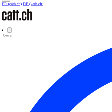
FR (cath.ch)
DE (kath.ch)