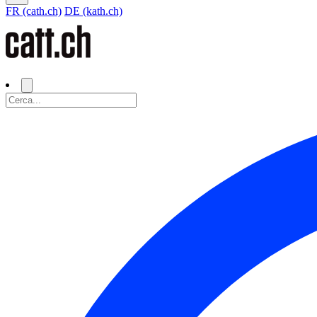
FR (cath.ch)
DE (kath.ch)