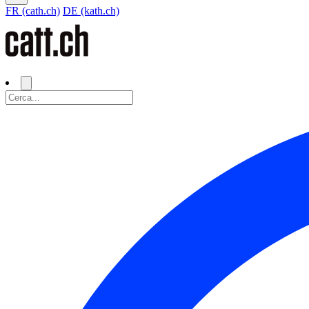
FR (cath.ch)
DE (kath.ch)