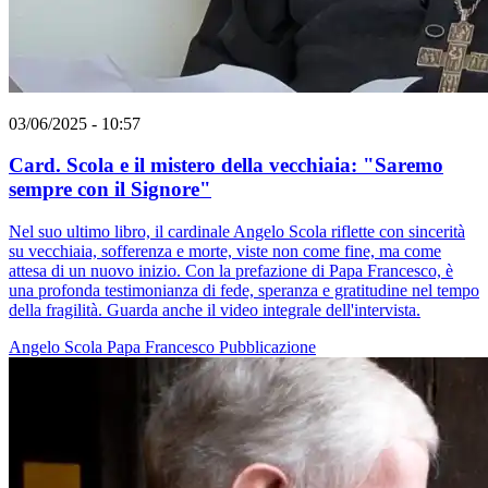
03/06/2025 - 10:57
Card. Scola e il mistero della vecchiaia: "Saremo
sempre con il Signore"
Nel suo ultimo libro, il cardinale Angelo Scola riflette con sincerità
su vecchiaia, sofferenza e morte, viste non come fine, ma come
attesa di un nuovo inizio. Con la prefazione di Papa Francesco, è
una profonda testimonianza di fede, speranza e gratitudine nel tempo
della fragilità. Guarda anche il video integrale dell'intervista.
Angelo Scola
Papa Francesco
Pubblicazione