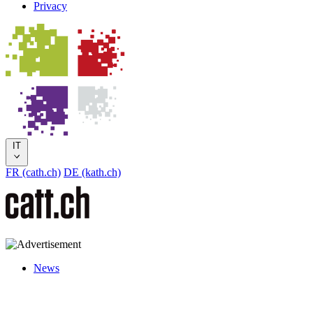
Privacy
IT
FR (cath.ch)
DE (kath.ch)
News