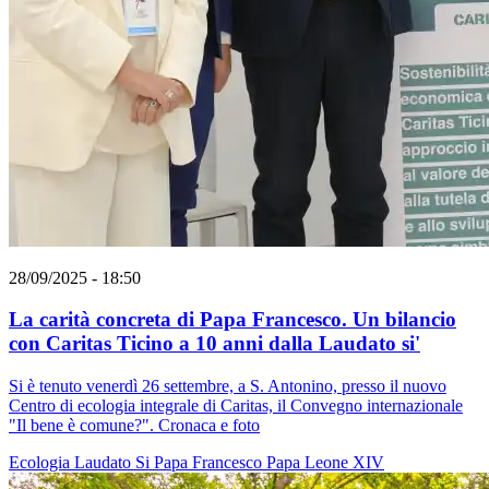
28/09/2025 - 18:50
La carità concreta di Papa Francesco. Un bilancio
con Caritas Ticino a 10 anni dalla Laudato si'
Si è tenuto venerdì 26 settembre, a S. Antonino, presso il nuovo
Centro di ecologia integrale di Caritas, il Convegno internazionale
"Il bene è comune?". Cronaca e foto
Ecologia
Laudato Si
Papa Francesco
Papa Leone XIV