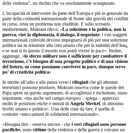
della violenza”, un rischio che va assolutamente scongiurato.
L’incapacità di intervenire da parte dell’Europa e più in generale da
parte della comunità internazionale di fronte alla gravità dei conflitti
in corso, resta un problema non eludibile. E sullo scenario
mediorientale, Mokrani rileva: «
La soluzione è la politica, non la
guerra, cioè la diplomazia, il dialogo, il negoziato
; i vari soggetti
internazionali coinvolti devono impegnarsi di più per una soluzione
politica sia in relazione alla crisi siriana che per la stabilità dell’Iraq,
e se non si fa questo il mondo non potrà vivere in pace». Inoltre,
aggiunge, «
lo sforzo militare non è sufficiente per combattere il
terrorismo, c’è bisogno di una progetto politico e di una visione
del futuro, su come possiamo convivere in pace, dunque serve
po’ di creatività politica
» .
In merito all’odio e alla paura verso i
rifugiati
che gli attentati
terroristici possono produrre, Mokrani osserva come le parole del
Papa spese su questo argomento, di accoglienza e inclusione, siano
importanti; «ma anche nel campo europeo – spiega – apprezzo
molto le posizioni etiche e morali di
Angela Merkel
, di altissimo
livello umano e politico». Una delle cose da fare, è quella di
costruire «meccanismi di solidarietà internazionale».
«Bisogna dire - osserva ancora - che
i veri rifugiati sono persone
pacifiche
, sono
vittime
della violenza e della guerra e cercano un