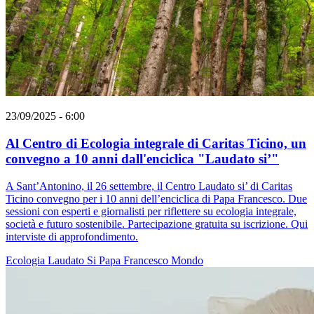
23/09/2025 - 6:00
Al Centro di Ecologia integrale di Caritas Ticino, un
convegno a 10 anni dall'enciclica "Laudato si’"
A Sant’Antonino, il 26 settembre, il Centro Laudato si’ di Caritas
Ticino convegno per i 10 anni dell’enciclica di Papa Francesco. Due
sessioni con esperti e giornalisti per riflettere su ecologia integrale,
società e futuro sostenibile. Partecipazione gratuita su iscrizione. Qui
interviste di approfondimento.
Ecologia
Laudato Si
Papa Francesco
Mondo