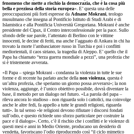
fenomeno che mette a rischio la democrazia, che è la cosa più
bella e preziosa della storia europea
». E’ questa una delle
preoccupazioni più forti espresse da
Adnane Mokrani
, teologo
musulmano che insegna al Pontificio Istituto di Studi Arabi e di
Islamistica e alla Pontificia Università Gregoriana. Mokrani è anche
presidente del Cipax, il Centro interconfessionale per la pace. Sullo
sfondo delle sue parole, l’attentato di Berlino con le vittime
innocenti, le decine di feriti, ma anche l’agguato di Ankara in chi ha
trovato la morte l’ambasciatore russo in Turchia e poi i conflitti
mediorientali, il caos siriano, la tragedia di Aleppo. E’ quello che il
Papa ha chiamato “terza guerra mondiale a pezzi”, una profezia che
si è tristemente avverata.
«Il Papa – spiega Mokrani - condanna la violenza in tutte le sue
forme e di recente ha parlato anche della
non violenza
, questa è
un’altra profezia, che speriamo un giorno possa avverarsi»; la non
violenza, aggiunge, è l’unico obiettivo possibile, dovrà diventare la
base, il metodo per un dialogo nel futuro. «La parola del papa –
rileva ancora lo studioso - non riguarda solo i cattolici, ma coinvolge
anche le altre fedi, fa appello a tutte le grandi religioni, riguarda
tutti». In tal senso «le religioni devono rifiutare i discorsi fondati
sull’odio, e questo richiede uno sforzo particolare per costruire la
pace e il dialogo». Certo, c’è il rischio che i conflitti e le violenze di
questi mesi e anni in Medio Oriente, producano un desiderio di
vendetta, favoriscano l’odio riproducendo così “il ciclo mimetico