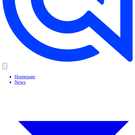
Homepage
News