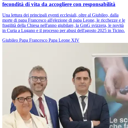
fecondità di vita da accogliere con responsabilità
Una lettura dei principali eventi ecclesiali, oltre al Giubileo, dalla
morte di papa Francesco all'elezione di papa Leone, le ricchezze e le
fragilità della Chiesa nell'anno giubilare, la GmG svizzera, le novità
in Curia a Lugano e il processo per abusi dell'agosto 2025 in Ticino.
Giubileo
Papa Francesco
Papa Leone XIV