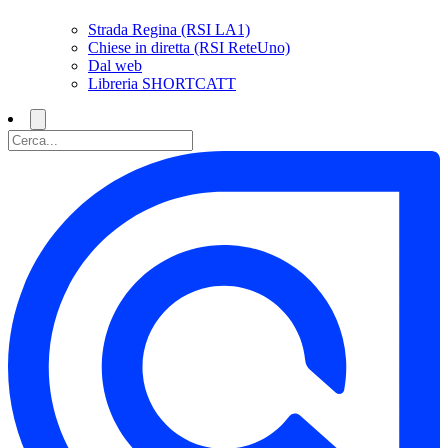
Strada Regina (RSI LA1)
Chiese in diretta (RSI ReteUno)
Dal web
Libreria SHORTCATT