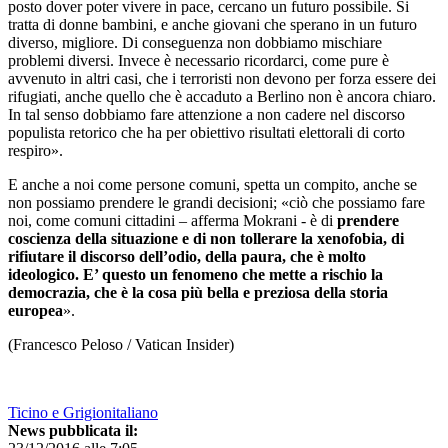
posto dover poter vivere in pace, cercano un futuro possibile. Si
tratta di donne bambini, e anche giovani che sperano in un futuro
diverso, migliore. Di conseguenza non dobbiamo mischiare
problemi diversi. Invece è necessario ricordarci, come pure è
avvenuto in altri casi, che i terroristi non devono per forza essere dei
rifugiati, anche quello che è accaduto a Berlino non è ancora chiaro.
In tal senso dobbiamo fare attenzione a non cadere nel discorso
populista retorico che ha per obiettivo risultati elettorali di corto
respiro».
E anche a noi come persone comuni, spetta un compito, anche se
non possiamo prendere le grandi decisioni; «ciò che possiamo fare
noi, come comuni cittadini – afferma Mokrani - è di
prendere
coscienza della situazione e di non tollerare la xenofobia, di
rifiutare il discorso dell’odio, della paura, che è molto
ideologico. E’ questo un fenomeno che mette a rischio la
democrazia, che è la cosa più bella e preziosa della storia
europea
».
(Francesco Peloso / Vatican Insider)
Ticino e Grigionitaliano
News pubblicata il: