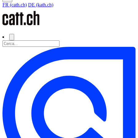
FR (cath.ch)
DE (kath.ch)