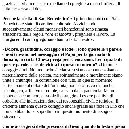
grazie alla vita monastica, mediante la preghiera e con l’offerta di
tutta me stessa a Dio».
Perché la scelta di San Benedetto?
«Il primo incontro con San
Benedetto è stato di carattere culturale. Avvicinando
successivamente alcuni monasteri benedettini sono rimasta
affascinata dalla regola “
ora et labora
”, preghiera e lavoro. La
liturgia ed il canto gregoriano hanno fatto il resto».
«Dolore, gratitudine, coraggio e lode», sono queste le 4 parole
che si trovano nel messaggio del Papa per la giornata di
domani, in cui la Chiesa prega per le vocazioni. Lei a quale di
queste parole, si sente vicina in questo momento?
«Dolore e
coraggio direi. Noi monache di clausura siamo separate soltanto
materialmente dalla società, ma spiritualmente e moralmente siamo
unite a chiunque, in comunione con tutti. In questo momento
partecipiamo al dolore dell’umanità, non solo fisico ma anche
psicologico, affettivo e morale, causato dalla pandemia. Ma non
bisogna soccombere, ci vuole il coraggio di essere positivi, di
obbedire alle indicazioni date dai responsabili civili e religiosi. Il
credente alimenta questo coraggio anche grazie alla fede in Dio che
non ci abbandona, soprattutto in questo momento di bisogno
estremo».
Come accorgersi della presenza di Gesù quando la testa è piena