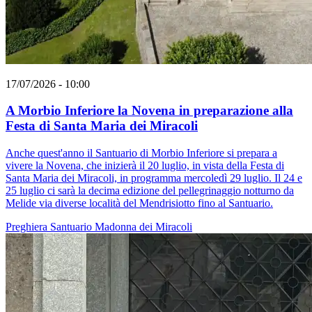
17/07/2026 - 10:00
A Morbio Inferiore la Novena in preparazione alla
Festa di Santa Maria dei Miracoli
Anche quest'anno il Santuario di Morbio Inferiore si prepara a
vivere la Novena, che inizierà il 20 luglio, in vista della Festa di
Santa Maria dei Miracoli, in programma mercoledì 29 luglio. Il 24 e
25 luglio ci sarà la decima edizione del pellegrinaggio notturno da
Melide via diverse località del Mendrisiotto fino al Santuario.
Preghiera
Santuario
Madonna dei Miracoli