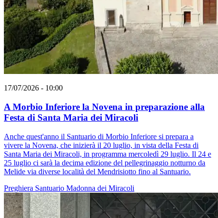
17/07/2026 - 10:00
A Morbio Inferiore la Novena in preparazione alla
Festa di Santa Maria dei Miracoli
Anche quest'anno il Santuario di Morbio Inferiore si prepara a
vivere la Novena, che inizierà il 20 luglio, in vista della Festa di
Santa Maria dei Miracoli, in programma mercoledì 29 luglio. Il 24 e
25 luglio ci sarà la decima edizione del pellegrinaggio notturno da
Melide via diverse località del Mendrisiotto fino al Santuario.
Preghiera
Santuario
Madonna dei Miracoli