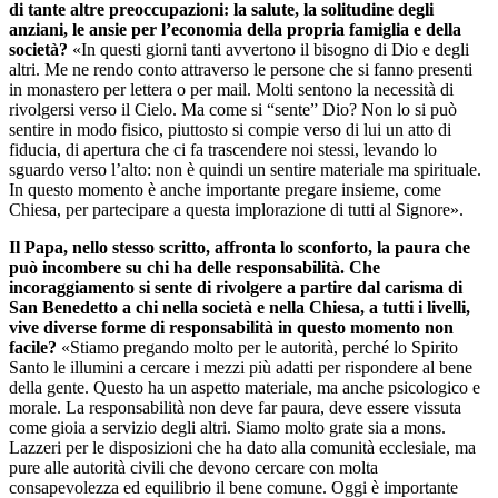
di tante altre preoccupazioni: la salute, la solitudine degli
anziani, le ansie per l’economia della propria famiglia e della
società?
«In questi giorni tanti avvertono il bisogno di Dio e degli
altri. Me ne rendo conto attraverso le persone che si fanno presenti
in monastero per lettera o per mail. Molti sentono la necessità di
rivolgersi verso il Cielo. Ma come si “sente” Dio? Non lo si può
sentire in modo fisico, piuttosto si compie verso di lui un atto di
fiducia, di apertura che ci fa trascendere noi stessi, levando lo
sguardo verso l’alto: non è quindi un sentire materiale ma spirituale.
In questo momento è anche importante pregare insieme, come
Chiesa, per partecipare a questa implorazione di tutti al Signore».
Il Papa, nello stesso scritto, affronta lo sconforto, la paura che
può incombere su chi ha delle responsabilità. Che
incoraggiamento si sente di rivolgere a partire dal carisma di
San Benedetto a chi nella società e nella Chiesa, a tutti i livelli,
vive diverse forme di responsabilità in questo momento non
facile?
«Stiamo pregando molto per le autorità, perché lo Spirito
Santo le illumini a cercare i mezzi più adatti per rispondere al bene
della gente. Questo ha un aspetto materiale, ma anche psicologico e
morale. La responsabilità non deve far paura, deve essere vissuta
come gioia a servizio degli altri. Siamo molto grate sia a mons.
Lazzeri per le disposizioni che ha dato alla comunità ecclesiale, ma
pure alle autorità civili che devono cercare con molta
consapevolezza ed equilibrio il bene comune. Oggi è importante