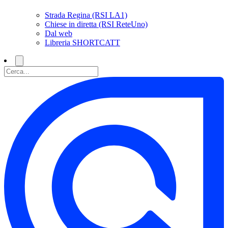
Strada Regina (RSI LA1)
Chiese in diretta (RSI ReteUno)
Dal web
Libreria SHORTCATT