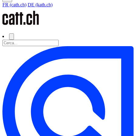
FR (cath.ch)
DE (kath.ch)