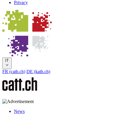
Privacy
IT
FR (cath.ch)
DE (kath.ch)
News