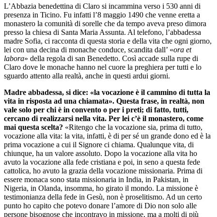
L’Abbazia benedettina di Claro si incammina verso i 530 anni di
presenza in Ticino. Fu infatti l’8 maggio 1490 che venne eretta a
monastero la comunità di sorelle che da tempo aveva preso dimora
presso la chiesa di Santa Maria Assunta. Al telefono, l’abbadessa
madre Sofia, ci racconta di questa storia e della vita che ogni giorno,
lei con una decina di monache conduce, scandita dall’ «
ora et
labora
» della regola di san Benedetto. Così accade sulla rupe di
Claro dove le monache hanno nel cuore la preghiera per tutti e lo
sguardo attento alla realtà, anche in questi ardui giorni.
Madre abbadessa, si dice: «la vocazione è il cammino di tutta la
vita in risposta ad una chiamata». Questa frase, in realtà, non
vale solo per chi è in convento o per i preti; di fatto, tutti,
cercano di realizzarsi nella vita. Per lei c’è il monastero, come
mai questa scelta?
«Ritengo che la vocazione sia, prima di tutto,
vocazione alla vita: la vita, infatti, è di per sé un grande dono ed è la
prima vocazione a cui il Signore ci chiama. Qualunque vita, di
chiunque, ha un valore assoluto. Dopo la vocazione alla vita ho
avuto la vocazione alla fede cristiana e poi, in seno a questa fede
cattolica, ho avuto la grazia della vocazione missionaria. Prima di
essere monaca sono stata missionaria in India, in Pakistan, in
Nigeria, in Olanda, insomma, ho girato il mondo. La missione è
testimonianza della fede in Gesù, non è proselitismo. Ad un certo
punto ho capito che potevo donare l’amore di Dio non solo alle
persone bisognose che incontravo in missione, ma a molti di più