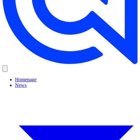
Homepage
News