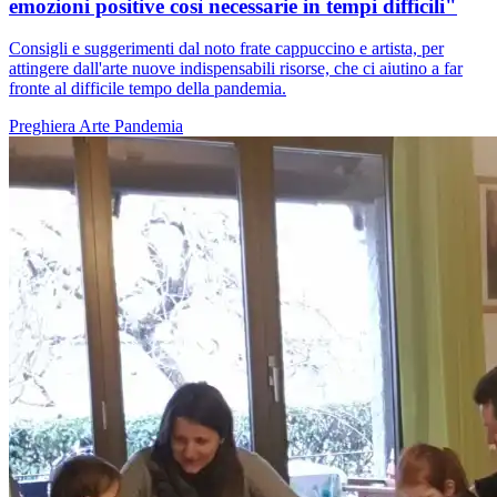
emozioni positive così necessarie in tempi difficili"
Consigli e suggerimenti dal noto frate cappuccino e artista, per
attingere dall'arte nuove indispensabili risorse, che ci aiutino a far
fronte al difficile tempo della pandemia.
Preghiera
Arte
Pandemia