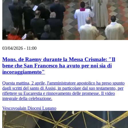
03/04/2026 - 11:00
Mons. de Raemy durante la Messa Crismale: "Il
bene che San Francesco ha avuto per noi sia di
incoraggiamento"
Questa mattina, 2 aprile, l'amministratore apostolico ha preso spunto
dagli scritti del santo di Assisi, in particolare dal suo testamento, per
riflettere su Eucarestia e rinnovamento delle promesse. Il video
integrale della celebrazione.
Vescovoalain
Diocesi Lugano