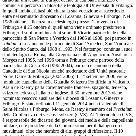
comincia il percorso in filosofia e teologia all’Università di Friburgo.
In quell’ambito, fattasi più chiara la sua vocazione al sacerdozio,
entra nel seminario diocesano di Losanna, Ginevra e Friborgo. Nel
1986 ottiene la licenza in ecclesiologia presso l’Università di
Friburgo e il 25 ottobre di quell’anno viene ordinato presbitero a
Friborgo. I suoi primi incarichi sono di Vicario parrocchiale nella
parrocchia di San Pietro a Yverdon dal 1986 al 1988, poi parroco in
solidum
a Losanna nelle parrocchie di Sant’Amedeo, Sant’Andrea e
dello Spirito Santo, dal 1988 al 1993. Nel frattempo, continua i suoi
studi teologici a Roma, alla Gregoriana e all’Angelicum. Ausiliare a
Morges nel 1995, nel 1996 torna a Friburgo come parroco della
parrocchia di Cristo Re (1996-2004), parroco e canonico della
Cattedrale di San Nicola nonché moderatore dell’Unità pastorale
Notre-Dame di Friborgo (2004-2006). Il 1° settembre 2006 viene
nominato cappellano della Guardia Svizzera Pontificia in Vaticano.
Alain de Raemy parla correntemente francese, spagnolo, tedesco,
svizzero tedesco, italiano e inglese. Il 30 novembre 2013 viene
nominato vescovo ausiliare della diocesi di Losanna, Ginevra e
Friburgo. È stato ordinato l’11 gennaio 2014 nella Cattedrale di
Saint-Nicolas a Friburgo. Mons. de Raemy è membro del
Presidium
della Conferenza dei vescovi svizzeri (CVS). All’interno della CVS,
è responsabile dei dicasteri dei giovani, dei media e della cappellania
militare, ed è presidente della Commissione per il dialogo con i
musulmani, oltre che membro di altri gruppi di riflessione. Il 10