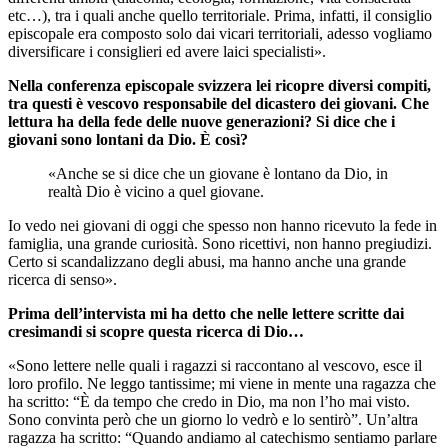
etc…), tra i quali anche quello territoriale. Prima, infatti, il consiglio
episcopale era composto solo dai vicari territoriali, adesso vogliamo
diversificare i consiglieri ed avere laici specialisti».
Nella conferenza episcopale svizzera lei ricopre diversi compiti,
tra questi è vescovo responsabile del dicastero dei giovani. Che
lettura ha della fede delle nuove generazioni? Si dice che i
giovani sono lontani da Dio. È così?
«Anche se si dice che un giovane è lontano da Dio, in
realtà Dio è vicino a quel giovane.
Io vedo nei giovani di oggi che spesso non hanno ricevuto la fede in
famiglia, una grande curiosità. Sono ricettivi, non hanno pregiudizi.
Certo si scandalizzano degli abusi, ma hanno anche una grande
ricerca di senso».
Prima dell’intervista mi ha detto che nelle lettere scritte dai
cresimandi si scopre questa ricerca di Dio…
«Sono lettere nelle quali i ragazzi si raccontano al vescovo, esce il
loro profilo. Ne leggo tantissime; mi viene in mente una ragazza che
ha scritto: “È da tempo che credo in Dio, ma non l’ho mai visto.
Sono convinta però che un giorno lo vedrò e lo sentirò”. Un’altra
ragazza ha scritto: “Quando andiamo al catechismo sentiamo parlare