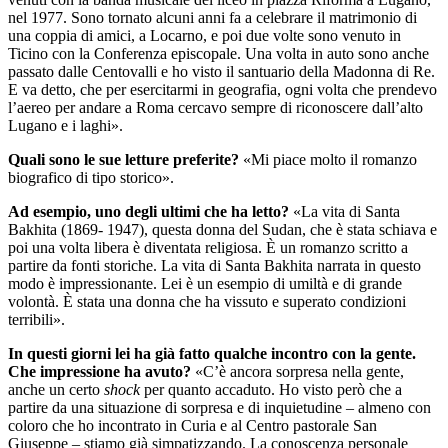
nel 1977. Sono tornato alcuni anni fa a celebrare il matrimonio di
una coppia di amici, a Locarno, e poi due volte sono venuto in
Ticino con la Conferenza episcopale. Una volta in auto sono anche
passato dalle Centovalli e ho visto il santuario della Madonna di Re.
E va detto, che per esercitarmi in geografia, ogni volta che prendevo
l’aereo per andare a Roma cercavo sempre di riconoscere dall’alto
Lugano e i laghi».
Quali sono le sue letture preferite?
«Mi piace molto il romanzo
biografico di tipo storico».
Ad esempio, uno degli ultimi che ha letto?
«La vita di Santa
Bakhita (1869- 1947), questa donna del Sudan, che è stata schiava e
poi una volta libera è diventata religiosa. È un romanzo scritto a
partire da fonti storiche. La vita di Santa Bakhita narrata in questo
modo è impressionante. Lei è un esempio di umiltà e di grande
volontà. È stata una donna che ha vissuto e superato condizioni
terribili».
In questi giorni lei ha già fatto qualche incontro con la gente.
Che impressione ha avuto?
«C’è ancora sorpresa nella gente,
anche un certo
shock
per quanto accaduto. Ho visto però che a
partire da una situazione di sorpresa e di inquietudine – almeno con
coloro che ho incontrato in Curia e al Centro pastorale San
Giuseppe – stiamo già simpatizzando. La conoscenza personale