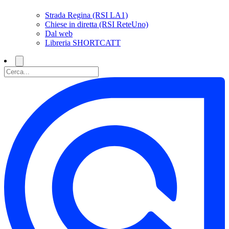
Strada Regina (RSI LA1)
Chiese in diretta (RSI ReteUno)
Dal web
Libreria SHORTCATT