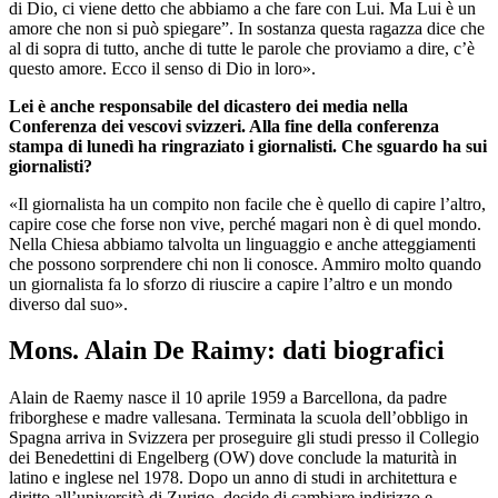
di Dio, ci viene detto che abbiamo a che fare con Lui. Ma Lui è un
amore che non si può spiegare”. In sostanza questa ragazza dice che
al di sopra di tutto, anche di tutte le parole che proviamo a dire, c’è
questo amore. Ecco il senso di Dio in loro».
Lei è anche responsabile del dicastero dei media nella
Conferenza dei vescovi svizzeri. Alla fine della conferenza
stampa di lunedì ha ringraziato i giornalisti. Che sguardo ha sui
giornalisti?
«Il giornalista ha un compito non facile che è quello di capire l’altro,
capire cose che forse non vive, perché magari non è di quel mondo.
Nella Chiesa abbiamo talvolta un linguaggio e anche atteggiamenti
che possono sorprendere chi non li conosce. Ammiro molto quando
un giornalista fa lo sforzo di riuscire a capire l’altro e un mondo
diverso dal suo».
Mons. Alain De Raimy: dati biografici
Alain de Raemy nasce il 10 aprile 1959 a Barcellona, da padre
friborghese e madre vallesana. Terminata la scuola dell’obbligo in
Spagna arriva in Svizzera per proseguire gli studi presso il Collegio
dei Benedettini di Engelberg (OW) dove conclude la maturità in
latino e inglese nel 1978. Dopo un anno di studi in architettura e
diritto all’università di Zurigo, decide di cambiare indirizzo e