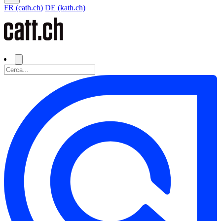
FR (cath.ch)
DE (kath.ch)