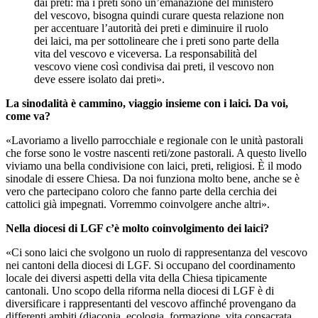
dai preti: ma i preti sono un’emanazione del ministero
del vescovo, bisogna quindi curare questa relazione non
per accentuare l’autorità dei preti e diminuire il ruolo
dei laici, ma per sottolineare che i preti sono parte della
vita del vescovo e viceversa. La responsabilità del
vescovo viene così condivisa dai preti, il vescovo non
deve essere isolato dai preti».
La sinodalità è cammino, viaggio insieme con i laici. Da voi,
come va?
«Lavoriamo a livello parrocchiale e regionale con le unità pastorali
che forse sono le vostre nascenti reti/zone pastorali. A questo livello
viviamo una bella condivisione con laici, preti, religiosi. È il modo
sinodale di essere Chiesa. Da noi funziona molto bene, anche se è
vero che partecipano coloro che fanno parte della cerchia dei
cattolici già impegnati. Vorremmo coinvolgere anche altri».
Nella diocesi di LGF c’è molto coinvolgimento dei laici?
«Ci sono laici che svolgono un ruolo di rappresentanza del vescovo
nei cantoni della diocesi di LGF. Si occupano del coordinamento
locale dei diversi aspetti della vita della Chiesa tipicamente
cantonali. Uno scopo della riforma nella diocesi di LGF è di
diversificare i rappresentanti del vescovo affinché provengano da
differenti ambiti (diaconia, ecologia, formazione, vita consacrata