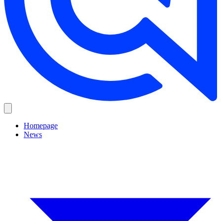
Homepage
News