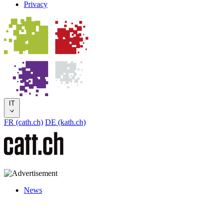
Privacy
IT
FR (cath.ch)
DE (kath.ch)
News