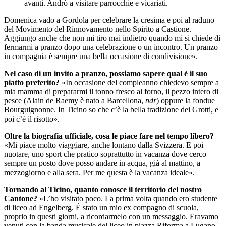
avanti. Andrò a visitare parrocchie e vicariati.
Domenica vado a Gordola per celebrare la cresima e poi al raduno
del Movimento del Rinnovamento nello Spirito a Castione.
Aggiungo anche che non mi tiro mai indietro quando mi si chiede di
fermarmi a pranzo dopo una celebrazione o un incontro. Un pranzo
in compagnia è sempre una bella occasione di condivisione».
Nel caso di un invito a pranzo, possiamo sapere qual è il suo
piatto preferito?
«In occasione del compleanno chiedevo sempre a
mia mamma di prepararmi il tonno fresco al forno, il pezzo intero di
pesce (Alain de Raemy è nato a Barcellona,
ndr
) oppure la fondue
Bourguignonne. In Ticino so che c’è la bella tradizione dei Grotti, e
poi c’è il risotto».
Oltre la biografia ufficiale, cosa le piace fare nel tempo libero?
«Mi piace molto viaggiare, anche lontano dalla Svizzera. E poi
nuotare, uno sport che pratico soprattutto in vacanza dove cerco
sempre un posto dove posso andare in acqua, già al mattino, a
mezzogiorno e alla sera. Per me questa è la vacanza ideale».
Tornando al Ticino, quanto conosce il territorio del nostro
Cantone?
«L’ho visitato poco. La prima volta quando ero studente
di liceo ad Engelberg. È stato un mio ex compagno di scuola,
proprio in questi giorni, a ricordarmelo con un messaggio. Eravamo
venuti con la banda musicale del liceo in piazza Riforma a Lugano,