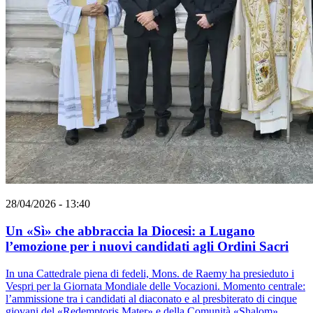
28/04/2026 - 13:40
Un «Sì» che abbraccia la Diocesi: a Lugano
l’emozione per i nuovi candidati agli Ordini Sacri
In una Cattedrale piena di fedeli, Mons. de Raemy ha presieduto i
Vespri per la Giornata Mondiale delle Vocazioni. Momento centrale:
l’ammissione tra i candidati al diaconato e al presbiterato di cinque
giovani del «Redemptoris Mater» e della Comunità «Shalom».