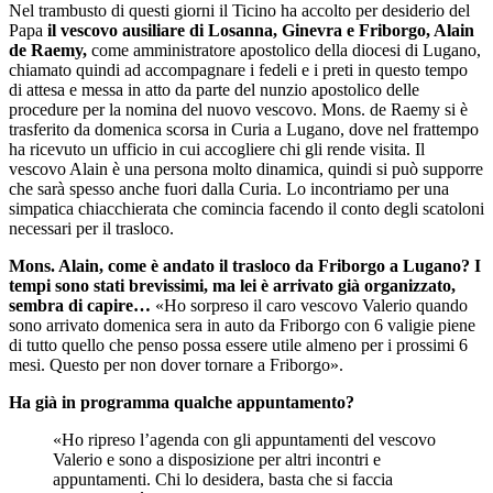
Nel trambusto di questi giorni il Ticino ha accolto per desiderio del
Papa
il vescovo ausiliare di Losanna, Ginevra e Friborgo, Alain
de Raemy,
come amministratore apostolico della diocesi di Lugano,
chiamato quindi ad accompagnare i fedeli e i preti in questo tempo
di attesa e messa in atto da parte del nunzio apostolico delle
procedure per la nomina del nuovo vescovo. Mons. de Raemy si è
trasferito da domenica scorsa in Curia a Lugano, dove nel frattempo
ha ricevuto un ufficio in cui accogliere chi gli rende visita. Il
vescovo Alain è una persona molto dinamica, quindi si può supporre
che sarà spesso anche fuori dalla Curia. Lo incontriamo per una
simpatica chiacchierata che comincia facendo il conto degli scatoloni
necessari per il trasloco.
Mons. Alain, come è andato il trasloco da Friborgo a Lugano? I
tempi sono stati brevissimi, ma lei è arrivato già organizzato,
sembra di capire…
«Ho sorpreso il caro vescovo Valerio quando
sono arrivato domenica sera in auto da Friborgo con 6 valigie piene
di tutto quello che penso possa essere utile almeno per i prossimi 6
mesi. Questo per non dover tornare a Friborgo».
Ha già in programma qualche appuntamento?
«Ho ripreso l’agenda con gli appuntamenti del vescovo
Valerio e sono a disposizione per altri incontri e
appuntamenti. Chi lo desidera, basta che si faccia