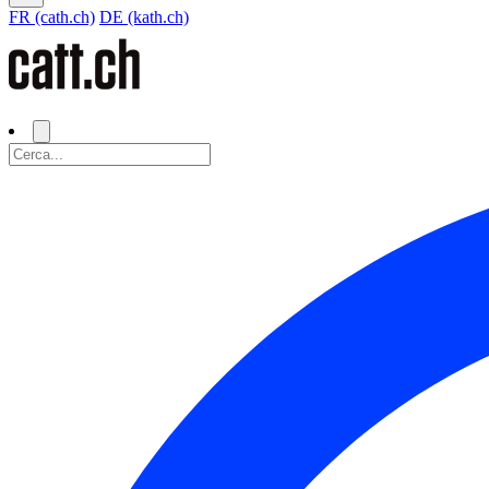
FR (cath.ch)
DE (kath.ch)