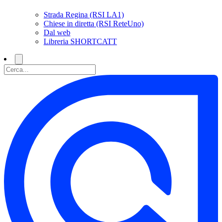
Strada Regina (RSI LA1)
Chiese in diretta (RSI ReteUno)
Dal web
Libreria SHORTCATT