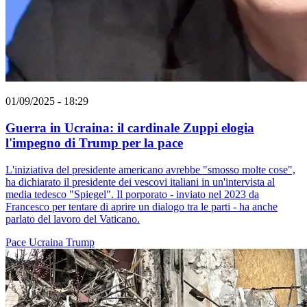
01/09/2025 - 18:29
Guerra in Ucraina: il cardinale Zuppi elogia
l'impegno di Trump per la pace
L'iniziativa del presidente americano avrebbe "smosso molte cose",
ha dichiarato il presidente dei vescovi italiani in un'intervista al
media tedesco "Spiegel". Il porporato - inviato nel 2023 da
Francesco per tentare di aprire un dialogo tra le parti - ha anche
parlato del lavoro del Vaticano.
Pace
Ucraina
Trump