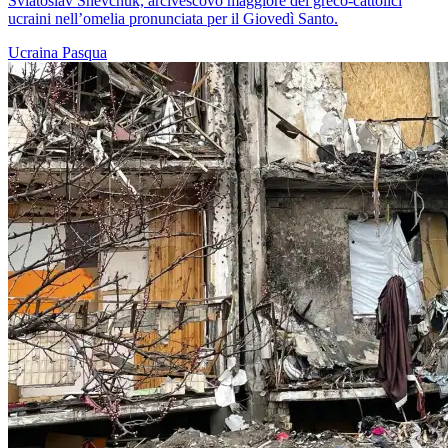
Sviatoslav Shevchuk, arcivescovo maggiore dei greco-cattolici
ucraini nell’omelia pronunciata per il Giovedì Santo.
Ucraina
Pasqua