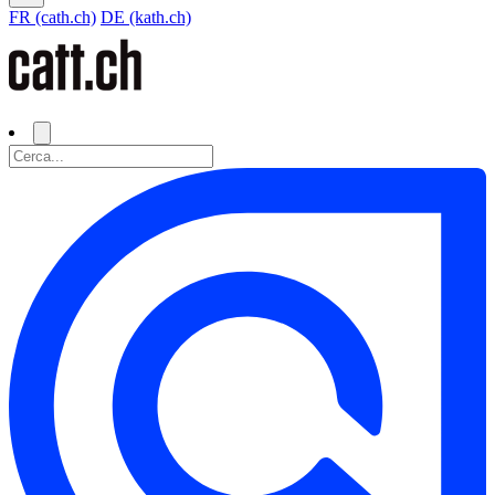
FR (cath.ch)
DE (kath.ch)