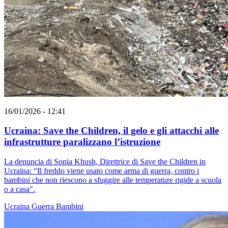
16/01/2026 - 12:41
Ucraina: Save the Children, il gelo e gli attacchi alle
infrastrutture paralizzano l’istruzione
La denuncia di Sonia Khush, Direttrice di Save the Children in
Ucraina: “Il freddo viene usato come arma di guerra, contro i
bambini che non riescono a sfuggire alle temperature rigide a scuola
o a casa".
Ucraina
Guerra
Bambini