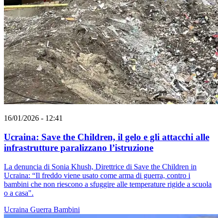
16/01/2026 - 12:41
Ucraina: Save the Children, il gelo e gli attacchi alle
infrastrutture paralizzano l’istruzione
La denuncia di Sonia Khush, Direttrice di Save the Children in
Ucraina: “Il freddo viene usato come arma di guerra, contro i
bambini che non riescono a sfuggire alle temperature rigide a scuola
o a casa".
Ucraina
Guerra
Bambini