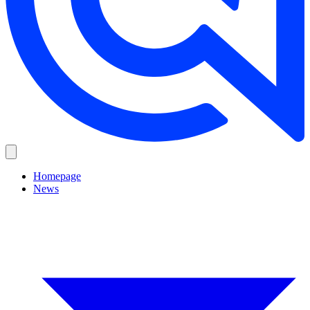
Homepage
News