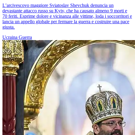
L’arcivescovo maggiore Sviatoslav Shevchuk denuncia un
devastante attacco russo su Kyiv, che ha causato almeno 9 morti e
70 feriti. Esprime dolore e vicinanza alle vittime, loda i soccorritori e
lancia un appello globale per fermare la guerra e costruire una pace
giusta.
Ucraina
Guerra