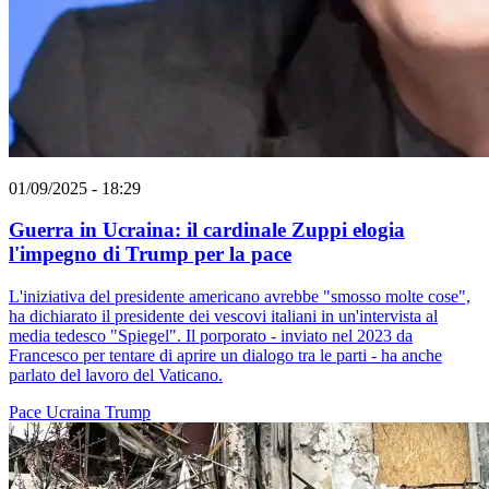
01/09/2025 - 18:29
Guerra in Ucraina: il cardinale Zuppi elogia
l'impegno di Trump per la pace
L'iniziativa del presidente americano avrebbe "smosso molte cose",
ha dichiarato il presidente dei vescovi italiani in un'intervista al
media tedesco "Spiegel". Il porporato - inviato nel 2023 da
Francesco per tentare di aprire un dialogo tra le parti - ha anche
parlato del lavoro del Vaticano.
Pace
Ucraina
Trump