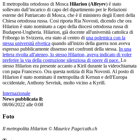
Il metropolita ortodosso di Mosca
Hilarion (Alfeyev
) è stato
sollevato dall’incarico di capo del dipartimento per le Relazioni
esterne del Patriarcato di Mosca, che è il ministero degli Esteri della
Chiesa ortodossa russa. Cosi riporta Ria Novosti, dicendo che ora
Hilarion è stato nominato a capo della diocesi ortodossa russa di
Budapest-Ungheria. Hilarion, già docente all'università cattolica di
Friborgo in Svizzera, era stato al centro di
una polemica con la
stessa università elvetica
quando all'inizio della guerra non aveva
espresso pubblicamente dissenso nei confronti della stessa.
In una
lettera rivolta all'ateneo, lo stesso Hilarion, aveva indicato di voler
preferire la via della costruzione silenziosa di opere di pace.
Lo
stesso Hilarion era presente accanto a Kiril durante la videochiamata
con papa Francesco. Ora questa notizia di Ria Novosti. Al posto di
Hilarion è stato nominato il metropolita di Kersun e dell'Europa
occidentale, Anthony Sevriuk, molto vicino a Kyrill.
Internazionale
News pubblicata il:
08/06/2022 alle 0:08
Foto
Il metropolita Hilarion © Maurice Page/cath.ch