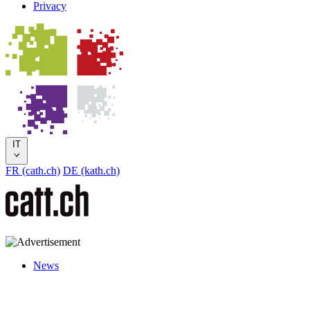
Privacy
IT
FR (cath.ch)
DE (kath.ch)
News