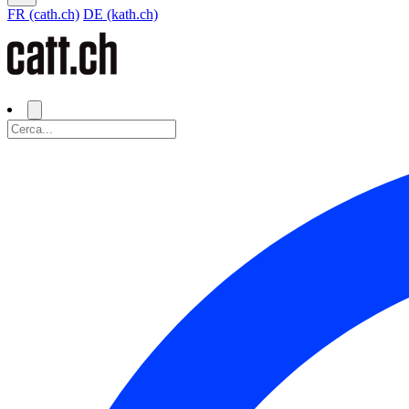
FR (cath.ch)
DE (kath.ch)