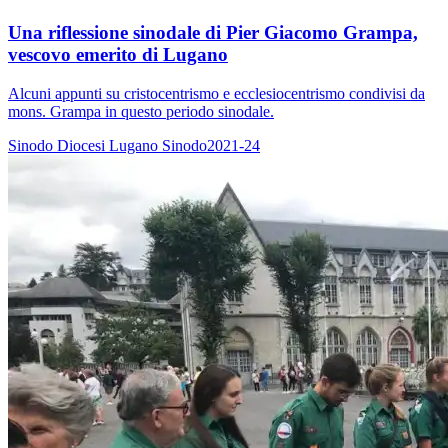
Una riflessione sinodale di Pier Giacomo Grampa,
vescovo emerito di Lugano
Alcuni appunti su cristocentrismo e ecclesiocentrismo condivisi da
mons. Grampa in questo periodo sinodale.
Sinodo
Diocesi Lugano
Sinodo2021-24