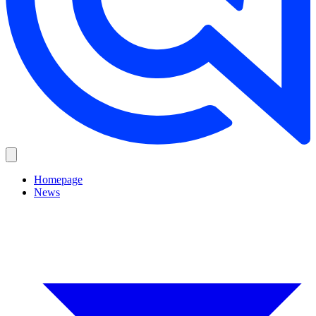
Homepage
News