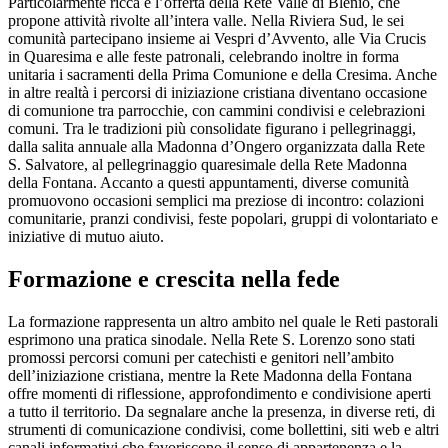
Particolarmente ricca è l’offerta della Rete Valle di Blenio, che
propone attività rivolte all’intera valle. Nella Riviera Sud, le sei
comunità partecipano insieme ai Vespri d’Avvento, alle Via Crucis
in Quaresima e alle feste patronali, celebrando inoltre in forma
unitaria i sacramenti della Prima Comunione e della Cresima. Anche
in altre realtà i percorsi di iniziazione cristiana diventano occasione
di comunione tra parrocchie, con cammini condivisi e celebrazioni
comuni. Tra le tradizioni più consolidate figurano i pellegrinaggi,
dalla salita annuale alla Madonna d’Ongero organizzata dalla Rete
S. Salvatore, al pellegrinaggio quaresimale della Rete Madonna
della Fontana. Accanto a questi appuntamenti, diverse comunità
promuovono occasioni semplici ma preziose di incontro: colazioni
comunitarie, pranzi condivisi, feste popolari, gruppi di volontariato e
iniziative di mutuo aiuto.
Formazione e crescita nella fede
La formazione rappresenta un altro ambito nel quale le Reti pastorali
esprimono una pratica sinodale. Nella Rete S. Lorenzo sono stati
promossi percorsi comuni per catechisti e genitori nell’ambito
dell’iniziazione cristiana, mentre la Rete Madonna della Fontana
offre momenti di riflessione, approfondimento e condivisione aperti
a tutto il territorio. Da segnalare anche la presenza, in diverse reti, di
strumenti di comunicazione condivisi, come bollettini, siti web e altri
canali informativi che favoriscono il senso di appartenenza e la