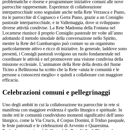
problematiche e risorse e programmare iniziative comuni alle nove
parrocchie rappresentate. Esperienze di collaborazione
interparrocchiale sono segnalate anche nella Rete Verzasca e Piano,
tra le parrocchie di Cugnasco e Gerra Piano, grazie a un Consiglio
pastorale interparrocchiale, e in Vallemaggia, dove si sviluppano
diverse attività condivise. La Rete Madonna della Fontana nel
Locarnese riunisce il proprio Consiglio pastorale tre volte all’anno
adottando il metodo sinodale della conversazione nello Spirito,
mentre la Rete del Gambarogno può contare su un organismo
particolarmente attivo e ricco di iniziative. In generale, laddove sono
presenti, i Consigli pastorali svolgono un ruolo fondamentale nel
coordinare le attività e nel promuovere una visione condivisa della
missione ecclesiale. L’animatore della Rete della destra del fiume
Ticino a Bellinzona ha scritto che la Rete «aiuta le comunità e le
persone a conoscersi meglio» e quindi a collaborare con maggiore
efficacia.
Celebrazioni comuni e pellegrinaggi
Uno degli ambiti in cui la collaborazione tra parrocchie in rete si
manifesta con maggiore evidenza è quello liturgico e spirituale. In
molte reti le comunità condividono momenti significativi dell’anno
liturgico, come la Via Crucis, il Corpus Domini, il Triduo pasquale,
le feste patronali e le celebrazioni di Avvento e Quaresima.