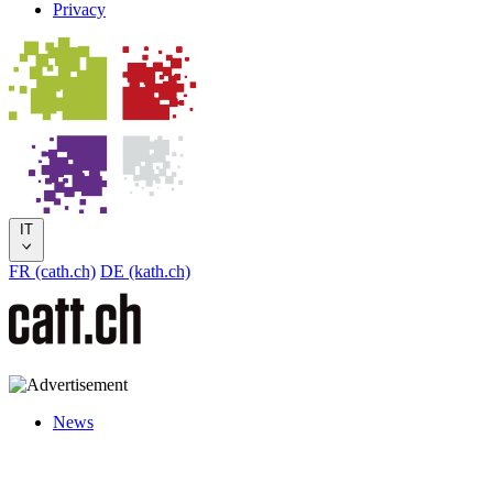
Privacy
IT
FR (cath.ch)
DE (kath.ch)
News