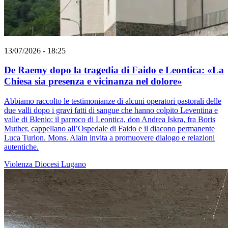
13/07/2026 - 18:25
De Raemy dopo la tragedia di Faido e Leontica: «La
Chiesa sia presenza e vicinanza nel dolore»
Abbiamo raccolto le testimonianze di alcuni operatori pastorali delle
due valli dopo i gravi fatti di sangue che hanno colpito Leventina e
valle di Blenio: il parroco di Leontica, don Andrea Iskra, fra Boris
Muther, cappellano all’Ospedale di Faido e il diacono permanente
Luca Turlon. Mons. Alain invita a promuovere dialogo e relazioni
autentiche.
Violenza
Diocesi Lugano