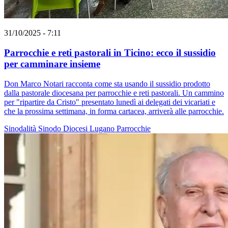
31/10/2025 - 7:11
Parrocchie e reti pastorali in Ticino: ecco il sussidio
per camminare insieme
Don Marco Notari racconta come sta usando il sussidio prodotto
dalla pastorale diocesana per parrocchie e reti pastorali. Un cammino
per "ripartire da Cristo" presentato lunedì ai delegati dei vicariati e
che la prossima settimana, in forma cartacea, arriverà alle parrocchie.
Sinodalità
Sinodo
Diocesi Lugano
Parrocchie