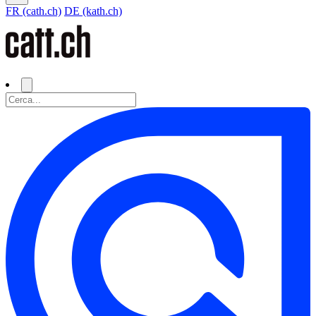
FR (cath.ch)
DE (kath.ch)