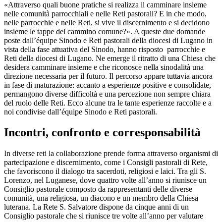
«Attraverso quali buone pratiche si realizza il camminare insieme
nelle comunità parrocchiali e nelle Reti pastorali? E in che modo,
nelle parrocchie e nelle Reti, si vive il discernimento e si decidono
insieme le tappe del cammino comune?». A queste due domande
poste dall’équipe Sinodo e Reti pastorali della diocesi di Lugano in
vista della fase attuativa del Sinodo, hanno risposto parrocchie e
Reti della diocesi di Lugano. Ne emerge il ritratto di una Chiesa che
desidera camminare insieme e che riconosce nella sinodalità una
direzione necessaria per il futuro. Il percorso appare tuttavia ancora
in fase di maturazione: accanto a esperienze positive e consolidate,
permangono diverse difficoltà e una percezione non sempre chiara
del ruolo delle Reti. Ecco alcune tra le tante esperienze raccolte e a
noi condivise dall’équipe Sinodo e Reti pastorali.
Incontri, confronto e corresponsabilità
In diverse reti la collaborazione prende forma attraverso organismi di
partecipazione e discernimento, come i Consigli pastorali di Rete,
che favoriscono il dialogo tra sacerdoti, religiosi e laici. Tra gli S.
Lorenzo, nel Luganese, dove quattro volte all’anno si riunisce un
Consiglio pastorale composto da rappresentanti delle diverse
comunità, una religiosa, un diacono e un membro della Chiesa
luterana. La Rete S. Salvatore dispone da cinque anni di un
Consiglio pastorale che si riunisce tre volte all’anno per valutare