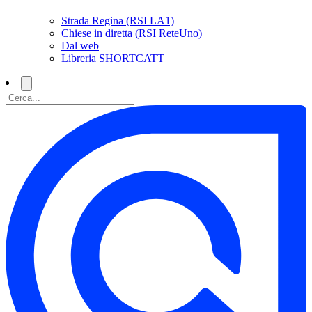
Strada Regina (RSI LA1)
Chiese in diretta (RSI ReteUno)
Dal web
Libreria SHORTCATT