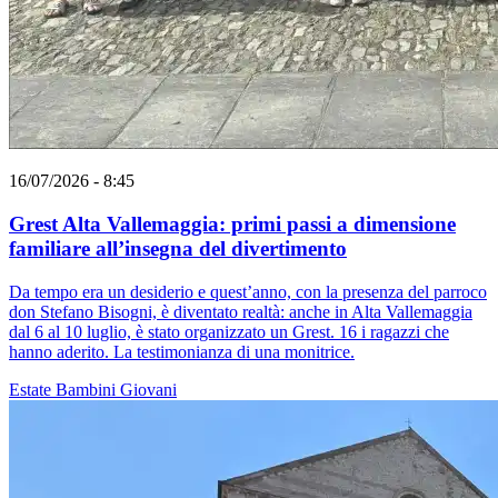
16/07/2026 - 8:45
Grest Alta Vallemaggia: primi passi a dimensione
familiare all’insegna del divertimento
Da tempo era un desiderio e quest’anno, con la presenza del parroco
don Stefano Bisogni, è diventato realtà: anche in Alta Vallemaggia
dal 6 al 10 luglio, è stato organizzato un Grest. 16 i ragazzi che
hanno aderito. La testimonianza di una monitrice.
Estate
Bambini
Giovani