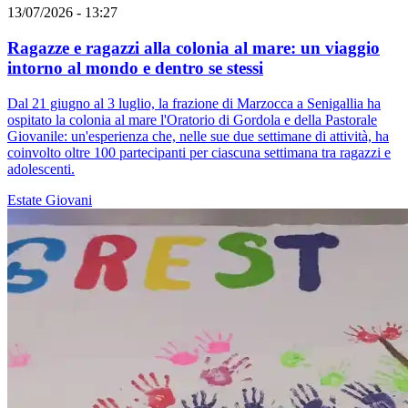
13/07/2026 - 13:27
Ragazze e ragazzi alla colonia al mare: un viaggio
intorno al mondo e dentro se stessi
Dal 21 giugno al 3 luglio, la frazione di Marzocca a Senigallia ha
ospitato la colonia al mare l'Oratorio di Gordola e della Pastorale
Giovanile: un'esperienza che, nelle sue due settimane di attività, ha
coinvolto oltre 100 partecipanti per ciascuna settimana tra ragazzi e
adolescenti.
Estate
Giovani