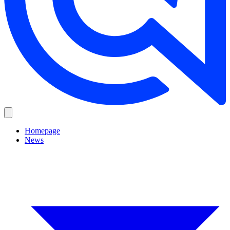
Homepage
News