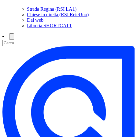
Strada Regina (RSI LA1)
Chiese in diretta (RSI ReteUno)
Dal web
Libreria SHORTCATT