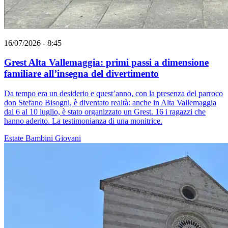
16/07/2026 - 8:45
Grest Alta Vallemaggia: primi passi a dimensione
familiare all’insegna del divertimento
Da tempo era un desiderio e quest’anno, con la presenza del parroco
don Stefano Bisogni, è diventato realtà: anche in Alta Vallemaggia
dal 6 al 10 luglio, è stato organizzato un Grest. 16 i ragazzi che
hanno aderito. La testimonianza di una monitrice.
Estate
Bambini
Giovani