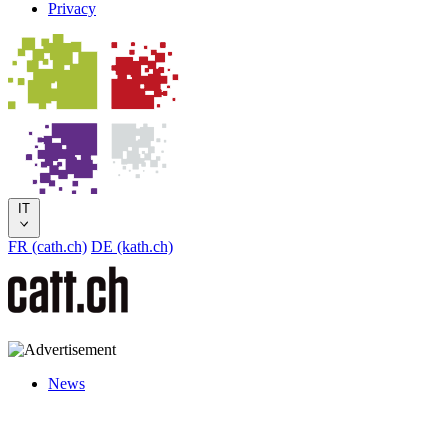
Privacy
IT
FR (cath.ch)
DE (kath.ch)
News