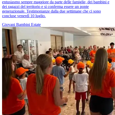
entusiasmo sempre maggiore da parte delle famiglie, dei bambini e
dei ragazzi del territorio e si conferma essere un ponte
generazionale. Testimonianze dalla due settimane che ci sono
concluse venerdì 10 luglio.
Giovani
Bambini
Estate