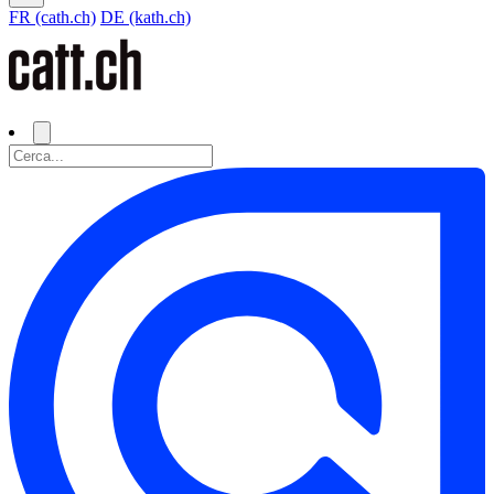
FR (cath.ch)
DE (kath.ch)