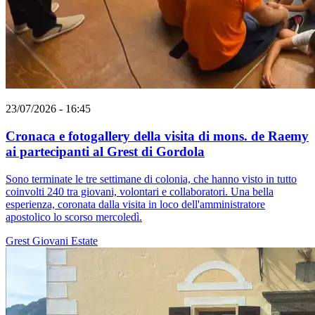
23/07/2026 - 16:45
Cronaca e fotogallery della visita di mons. de Raemy
ai partecipanti al Grest di Gordola
Sono terminate le tre settimane di colonia, che hanno visto in tutto
coinvolti 240 tra giovani, volontari e collaboratori. Una bella
esperienza, coronata dalla visita in loco dell'amministratore
apostolico lo scorso mercoledì.
Grest
Giovani
Estate