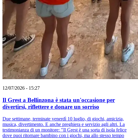
12/07/2026 - 15:27
Il Grest a Bellinzona è stata un'occasione per
divertirsi, riflettere e donare un sorriso
Due settimane, terminate venerdì 10 luglio, di giochi, amicizia,
musica, divertimento. E anche preghiera e servizio agli altri. La
testimonianza di un monitore: "Il Grest è una sorta di isola felice
dove puoi ritornare bambino con i giochi, ma allo stesso tempo