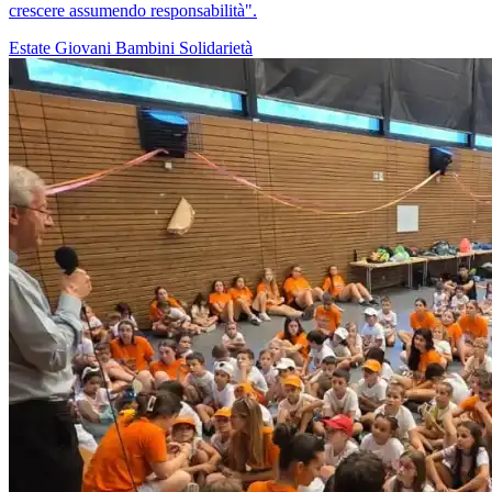
crescere assumendo responsabilità".
Estate
Giovani
Bambini
Solidarietà