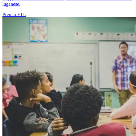
luganese.
Premio
FTL