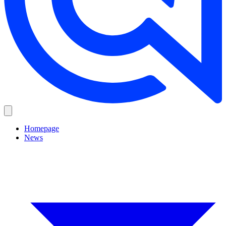
Homepage
News