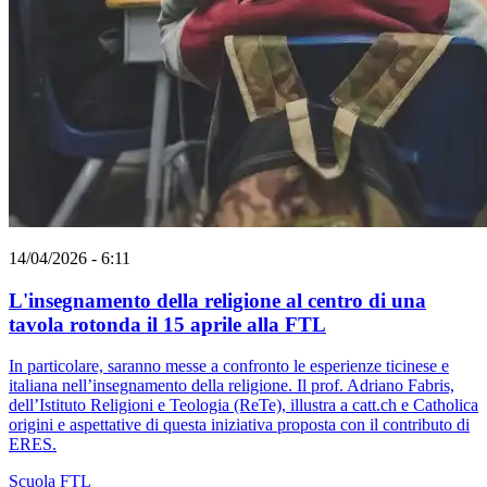
14/04/2026 - 6:11
L'insegnamento della religione al centro di una
tavola rotonda il 15 aprile alla FTL
In particolare, saranno messe a confronto le esperienze ticinese e
italiana nell’insegnamento della religione. Il prof. Adriano Fabris,
dell’Istituto Religioni e Teologia (ReTe), illustra a catt.ch e Catholica
origini e aspettative di questa iniziativa proposta con il contributo di
ERES.
Scuola
FTL