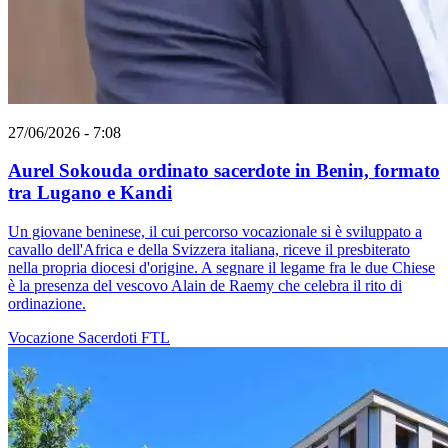
27/06/2026 - 7:08
Aurel Sokouda ordinato sacerdote in Benin, formato
tra Lugano e Kandi
Un giovane beninese, il cui percorso vocazionale si è sviluppato a
cavallo dell'Africa e della Svizzera italiana, riceve il presbiterato
nella propria diocesi d'origine. A segnare il legame fra le due Chiese
è la presenza del vescovo Alain de Raemy che celebra il rito di
ordinazione.
Vocazione
Sacerdoti
FTL