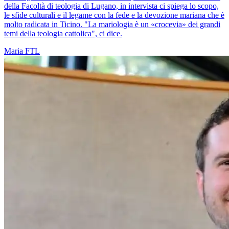
della Facoltà di teologia di Lugano, in intervista ci spiega lo scopo,
le sfide culturali e il legame con la fede e la devozione mariana che è
molto radicata in Ticino. "La mariologia è un «crocevia» dei grandi
temi della teologia cattolica", ci dice.
Maria
FTL