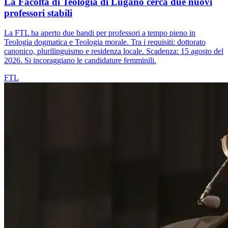
La Facoltà di Teologia di Lugano cerca due nuovi
professori stabili
La FTL ha aperto due bandi per professori a tempo pieno in
Teologia dogmatica e Teologia morale. Tra i requisiti: dottorato
canonico, plurilinguismo e residenza locale. Scadenza: 15 agosto del
2026. Si incoraggiano le candidature femminili.
FTL