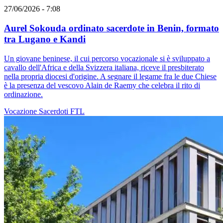
27/06/2026 - 7:08
Aurel Sokouda ordinato sacerdote in Benin, formato
tra Lugano e Kandi
Un giovane beninese, il cui percorso vocazionale si è sviluppato a
cavallo dell'Africa e della Svizzera italiana, riceve il presbiterato
nella propria diocesi d'origine. A segnare il legame fra le due Chiese
è la presenza del vescovo Alain de Raemy che celebra il rito di
ordinazione.
Vocazione
Sacerdoti
FTL