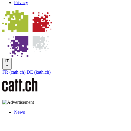
Privacy
IT
FR (cath.ch)
DE (kath.ch)
News