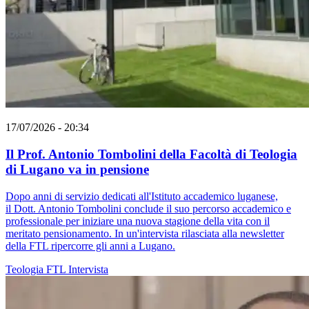
17/07/2026 - 20:34
Il Prof. Antonio Tombolini della Facoltà di Teologia
di Lugano va in pensione
Dopo anni di servizio dedicati all'Istituto accademico luganese,
il Dott. Antonio Tombolini conclude il suo percorso accademico e
professionale per iniziare una nuova stagione della vita con il
meritato pensionamento. In un'intervista rilasciata alla newsletter
della FTL ripercorre gli anni a Lugano.
Teologia
FTL
Intervista