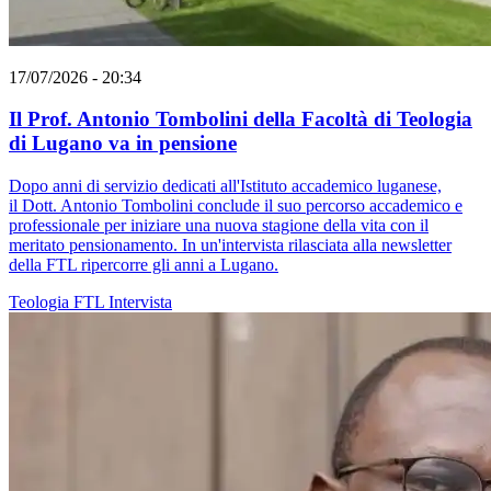
17/07/2026 - 20:34
Il Prof. Antonio Tombolini della Facoltà di Teologia
di Lugano va in pensione
Dopo anni di servizio dedicati all'Istituto accademico luganese,
il Dott. Antonio Tombolini conclude il suo percorso accademico e
professionale per iniziare una nuova stagione della vita con il
meritato pensionamento. In un'intervista rilasciata alla newsletter
della FTL ripercorre gli anni a Lugano.
Teologia
FTL
Intervista