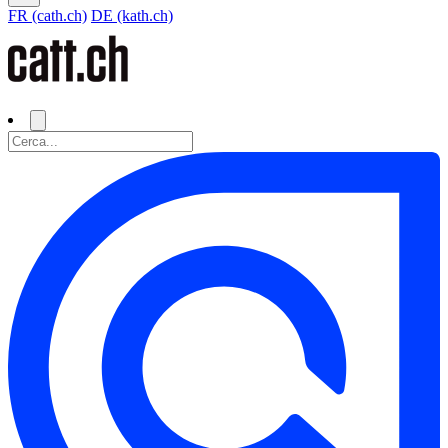
FR (cath.ch)
DE (kath.ch)