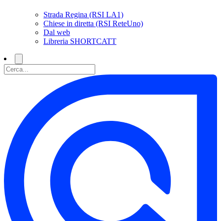
Strada Regina (RSI LA1)
Chiese in diretta (RSI ReteUno)
Dal web
Libreria SHORTCATT