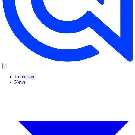
Homepage
News