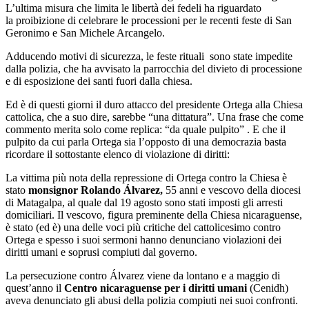
L’ultima misura che limita le libertà dei fedeli ha riguardato
la proibizione di celebrare le processioni per le recenti feste di San
Geronimo e San Michele Arcangelo.
Adducendo motivi di sicurezza, le feste rituali sono state impedite
dalla polizia, che ha avvisato la parrocchia del divieto di processione
e di esposizione dei santi fuori dalla chiesa.
Ed è di questi giorni il duro attacco del presidente Ortega alla Chiesa
cattolica, che a suo dire, sarebbe “una dittatura”. Una frase che come
commento merita solo come replica: “da quale pulpito” . E che il
pulpito da cui parla Ortega sia l’opposto di una democrazia basta
ricordare il sottostante elenco di violazione di diritti:
La vittima più nota della repressione di Ortega contro la Chiesa è
stato
monsignor Rolando Álvarez,
55 anni e vescovo della diocesi
di Matagalpa, al quale dal 19 agosto sono stati imposti gli arresti
domiciliari. Il vescovo, figura preminente della Chiesa nicaraguense,
è stato (ed è) una delle voci più critiche del cattolicesimo contro
Ortega e spesso i suoi sermoni hanno denunciano violazioni dei
diritti umani e soprusi compiuti dal governo.
La persecuzione contro Álvarez viene da lontano e a maggio di
quest’anno il
Centro nicaraguense per i diritti umani
(Cenidh)
aveva denunciato gli abusi della polizia compiuti nei suoi confronti.