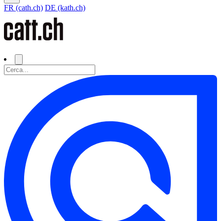
FR (cath.ch)
DE (kath.ch)