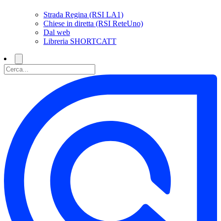
Strada Regina (RSI LA1)
Chiese in diretta (RSI ReteUno)
Dal web
Libreria SHORTCATT