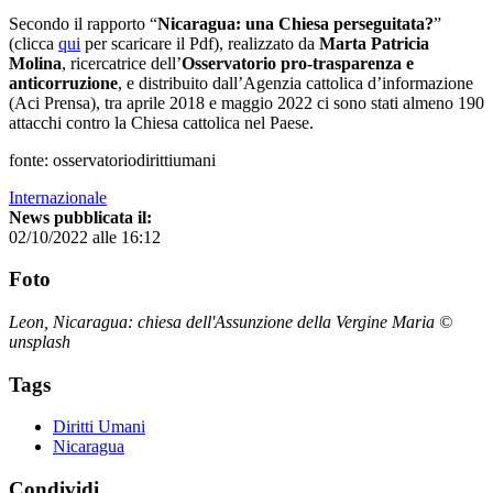
Secondo il rapporto “
Nicaragua: una Chiesa perseguitata?
”
(clicca
qui
per scaricare il Pdf), realizzato da
Marta Patricia
Molina
, ricercatrice dell’
Osservatorio pro-trasparenza e
anticorruzione
, e distribuito dall’Agenzia cattolica d’informazione
(Aci Prensa), tra aprile 2018 e maggio 2022 ci sono stati almeno 190
attacchi contro la Chiesa cattolica nel Paese.
fonte: osservatoriodirittiumani
Internazionale
News pubblicata il:
02/10/2022 alle 16:12
Foto
Leon, Nicaragua: chiesa dell'Assunzione della Vergine Maria ©
unsplash
Tags
Diritti Umani
Nicaragua
Condividi