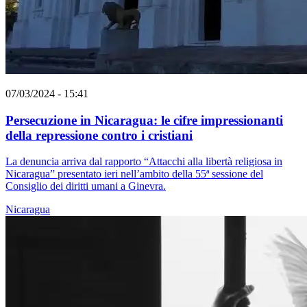
07/03/2024 - 15:41
Persecuzione in Nicaragua: le cifre impressionanti
della repressione contro i cristiani
La denuncia arriva dal rapporto “Attacchi alla libertà religiosa in
Nicaragua” presentato ieri nell’ambito della 55ª sessione del
Consiglio dei diritti umani a Ginevra.
Nicaragua