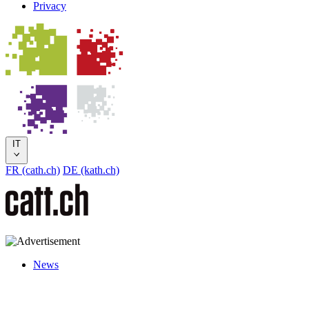
Privacy
IT
FR (cath.ch)
DE (kath.ch)
News