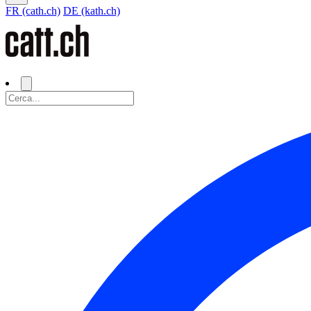
FR (cath.ch)
DE (kath.ch)