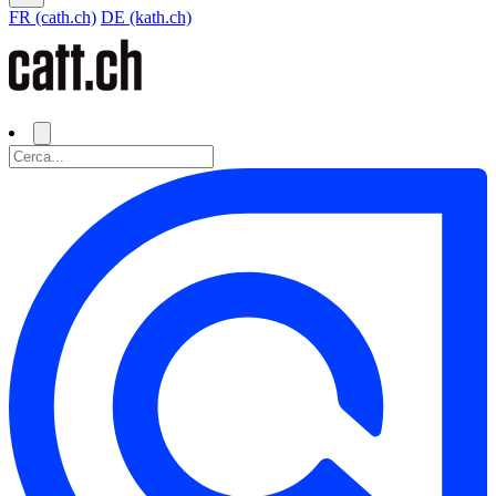
FR (cath.ch)
DE (kath.ch)