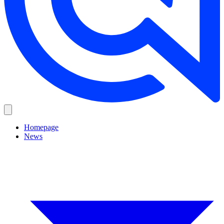
Homepage
News