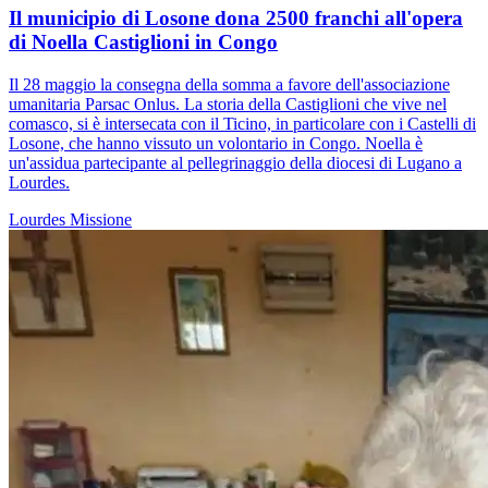
Il municipio di Losone dona 2500 franchi all'opera
di Noella Castiglioni in Congo
Il 28 maggio la consegna della somma a favore dell'associazione
umanitaria Parsac Onlus. La storia della Castiglioni che vive nel
comasco, si è intersecata con il Ticino, in particolare con i Castelli di
Losone, che hanno vissuto un volontario in Congo. Noella è
un'assidua partecipante al pellegrinaggio della diocesi di Lugano a
Lourdes.
Lourdes
Missione