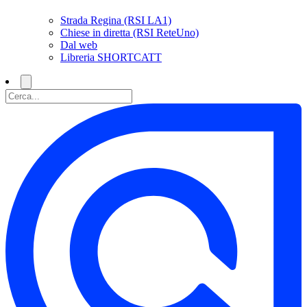
Strada Regina (RSI LA1)
Chiese in diretta (RSI ReteUno)
Dal web
Libreria SHORTCATT