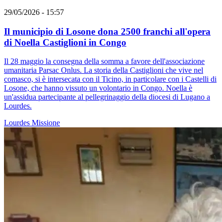
29/05/2026 - 15:57
Il municipio di Losone dona 2500 franchi all'opera
di Noella Castiglioni in Congo
Il 28 maggio la consegna della somma a favore dell'associazione
umanitaria Parsac Onlus. La storia della Castiglioni che vive nel
comasco, si è intersecata con il Ticino, in particolare con i Castelli di
Losone, che hanno vissuto un volontario in Congo. Noella è
un'assidua partecipante al pellegrinaggio della diocesi di Lugano a
Lourdes.
Lourdes
Missione