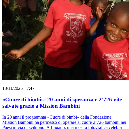
13/11/2025 - 7:47
«Cuore di bimbi»: 20 anni di speranza e 2’726 vite
salvate grazie a Mission Bambini
In 20 anni il programma «Cuore di bimbi» della Fondazione
Mission Bambini ha permesso di operare al cuore 2’726 bambini nei
Paesi in via di sviluppo. A Lugano, una mostra fotografica celebra