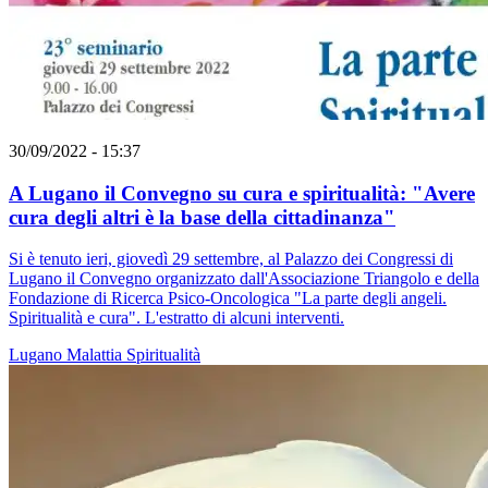
30/09/2022 - 15:37
A Lugano il Convegno su cura e spiritualità: "Avere
cura degli altri è la base della cittadinanza"
Si è tenuto ieri, giovedì 29 settembre, al Palazzo dei Congressi di
Lugano il Convegno organizzato dall'Associazione Triangolo e della
Fondazione di Ricerca Psico-Oncologica "La parte degli angeli.
Spiritualità e cura". L'estratto di alcuni interventi.
Lugano
Malattia
Spiritualità