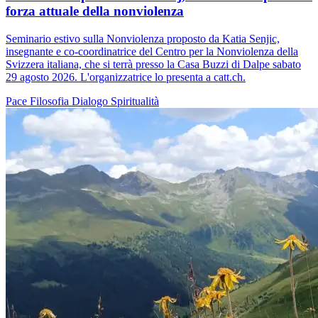
forza attuale della nonviolenza
Seminario estivo sulla Nonviolenza proposto da Katia Senjic,
insegnante e co-coordinatrice del Centro per la Nonviolenza della
Svizzera italiana, che si terrà presso la Casa Buzzi di Dalpe sabato
29 agosto 2026. L'organizzatrice lo presenta a catt.ch.
Pace
Filosofia
Dialogo
Spiritualità