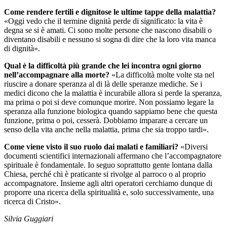
Come rendere fertili e dignitose le ultime tappe della malattia?
«Oggi vedo che il termine dignità perde di significato: la vita è
degna se si è amati. Ci sono molte persone che nascono disabili o
diventano disabili e nessuno si sogna di dire che la loro vita manca
di dignità».
Qual è la difficoltà più grande che lei incontra ogni giorno
nell’accompagnare alla morte?
«La difficoltà molte volte sta nel
riuscire a donare speranza al di là delle speranze mediche. Se i
medici dicono che la malattia è incurabile allora si perde la speranza,
ma prima o poi si deve comunque morire. Non possiamo legare la
speranza alla funzione biologica quando sappiamo bene che questa
funzione, prima o poi, cesserà. Dobbiamo imparare a cercare un
senso della vita anche nella malattia, prima che sia troppo tardi».
Come viene visto il suo ruolo dai malati e familiari?
«Diversi
documenti scientifici internazionali affermano che l’accompagnatore
spirituale è fondamentale. Io seguo soprattutto gente lontana dalla
Chiesa, perché chi è praticante si rivolge al parroco o al proprio
accompagnatore. Insieme agli altri operatori cerchiamo dunque di
proporre una ricerca della spiritualità e, solo successivamente, una
ricerca di Cristo».
Silvia Guggiari