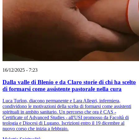
16/12/2025 - 7:23
Dalla valle di Blenio e da Claro storie di chi ha scelto
di formarsi come assistente pastorale nella cura
Luca Turlon, diacono permanente e Lara Allegri, infermiera,
condividono le motivazioni della scelta di formarsi come assistenti
spirituali in ambito sanitario. Un percorso che ora è CAS -
Certificate of Advanced Studies - all'USI promosso da Facoltà di
teologia e Diocesi di Lugano. Iscrizioni entro il 19 dicembre al
nuovo corso che inizia a febbraio.