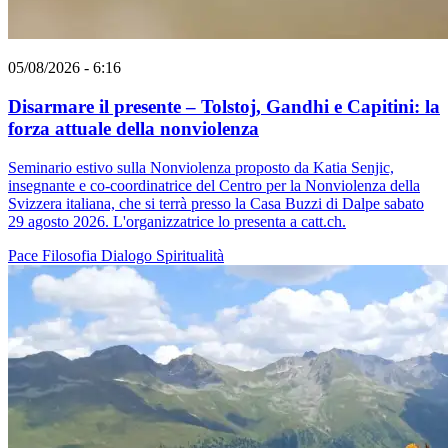
05/08/2026 - 6:16
Disarmare il presente – Tolstoj, Gandhi e Capitini: la
forza attuale della nonviolenza
Seminario estivo sulla Nonviolenza proposto da Katia Senjic,
insegnante e co-coordinatrice del Centro per la Nonviolenza della
Svizzera italiana, che si terrà presso la Casa Buzzi di Dalpe sabato
29 agosto 2026. L'organizzatrice lo presenta a catt.ch.
Pace
Filosofia
Dialogo
Spiritualità