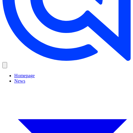
Homepage
News