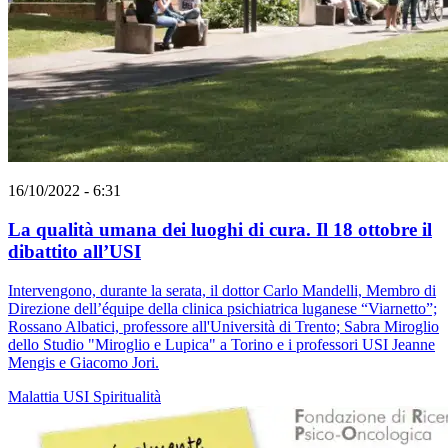
16/10/2022 - 6:31
La qualità umana dei luoghi di cura. Il 18 ottobre il
dibattito all’USI
Intervengono, durante la serata, il dottor Carlo Mandelli, Membro di
Direzione dell’équipe della clinica psichiatrica luganese “Viarnetto”;
Rossano Albatici, professore all'Università di Trento; Sabra Miroglio
dello Studio "Miroglio e Lupica" a Torino e i professori USI Jeanne
Mengis e Giacomo Jori.
Malattia
USI
Spiritualità