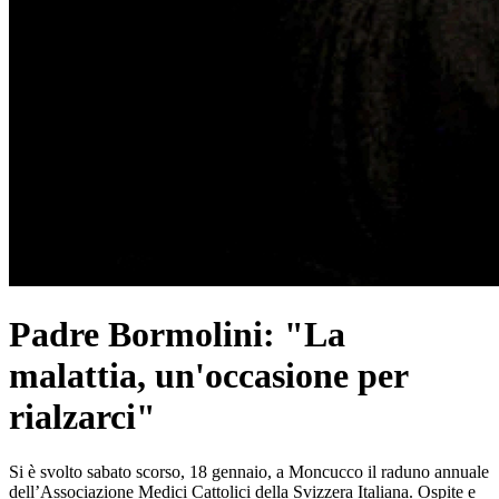
Padre Bormolini: "La
malattia, un'occasione per
rialzarci"
Si è svolto sabato scorso, 18 gennaio, a Moncucco il raduno annuale
dell’Associazione Medici Cattolici della Svizzera Italiana. Ospite e