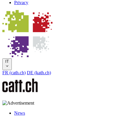
Privacy
IT
FR (cath.ch)
DE (kath.ch)
News