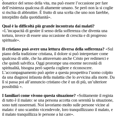
donatrice del senso della vita, ma può essere l’occasione per fare
dell’esistenza qualcosa di altamente umano. Se però non la si coglie
si rischia di abbruttire. È frutto di una scelta che uno non farebbe,
intorpidito dalla quotidianità».
Qual è la difficoltà più grande incontrata dai malati?
«L’incapacità di gestire il senso della sofferenza che diventa una
tortura, invece di essere una occasione di crescita e di progresso
spirituale».
Il cristiano può avere una lettura diversa della sofferenza?
«Sul
piano della tradizione cristiana, il dolore si può interpretare come
qualcosa di utile, che ha attraversato anche Cristo per redimerci e
che quindi salvifica. Oggi prorompe una enorme necessità di
spiritualità, bisogna però saperla cogliere e riconoscere.
L’accompagnamento può aprire a questa prospettiva l’uomo colpito
da una diagnosi infausta della malattia che lo avvicina alla morte. Da
lì si passa poi all’annuncio cristiano che è un di più, un’ulteriore
possibilità ».
I familiari come vivono questa situazione?
«Solitamente il regista
di tutto è il malato: se una persona accetta con serenità la situazione,
sono tutti rasserenati. Noi lavoriamo molto sulle persone vicine al
malato: è uno scambio vicendevole, loro tranquillizzano il malato, e
il malato tranquillizza le persone a lui care».