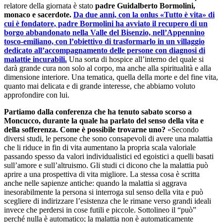
relatore della giornata è stato
padre Guidalberto Bormolini,
monaco e sacerdote.
Da due anni, con la onlus «Tutto è vita» di
cui è fondatore, padre Bormolini ha avviato il recupero di un
borgo abbandonato nella Valle del Bisenzio, nell’Appennino
tosco-emiliano, con l’obiettivo di trasformarlo in un villaggio
dedicato all’accompagnamento delle persone con diagnosi di
malattie incurabili.
Una sorta di hospice all’interno del quale si
darà grande cura non solo al corpo, ma anche alla spiritualità e alla
dimensione interiore. Una tematica, quella della morte e del fine vita,
quanto mai delicata e di grande interesse, che abbiamo voluto
approfondire con lui.
Partiamo dalla conferenza che ha tenuto sabato scorso a
Moncucco, durante la quale ha parlato del senso della vita e
della sofferenza. Come è possibile trovarne uno?
«Secondo
diversi studi, le persone che sono consapevoli di avere una malattia
che li riduce in fin di vita aumentano la propria scala valoriale
passando spesso da valori individualistici ed egoistici a quelli basati
sull’amore e sull’altruismo. Gli studi ci dicono che la malattia può
aprire a una prospettiva di vita migliore. La stessa cosa è scritta
anche nelle sapienze antiche: quando la malattia si aggrava
inesorabilmente la persona si interroga sul senso della vita e può
scegliere di indirizzare l’esistenza che le rimane verso grandi ideali
invece che perdersi in cose futili e piccole. Sottolineo il “può”
perché nulla è automatico; la malattia non è automaticamente