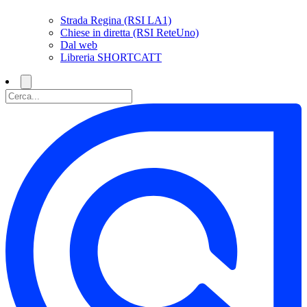
Strada Regina (RSI LA1)
Chiese in diretta (RSI ReteUno)
Dal web
Libreria SHORTCATT