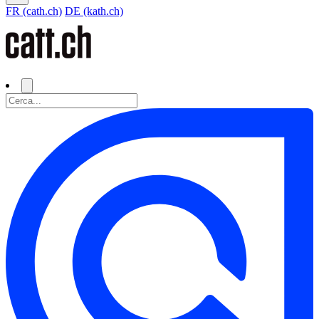
FR (cath.ch)
DE (kath.ch)