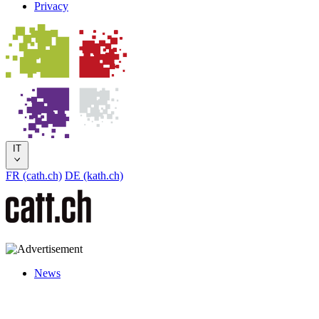
Privacy
IT
FR (cath.ch)
DE (kath.ch)
News