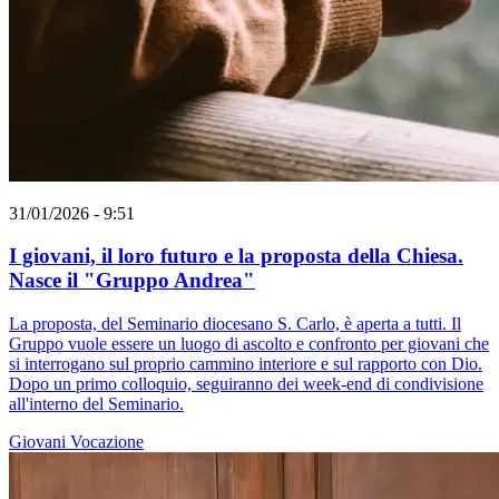
31/01/2026 - 9:51
I giovani, il loro futuro e la proposta della Chiesa.
Nasce il "Gruppo Andrea"
La proposta, del Seminario diocesano S. Carlo, è aperta a tutti. Il
Gruppo vuole essere un luogo di ascolto e confronto per giovani che
si interrogano sul proprio cammino interiore e sul rapporto con Dio.
Dopo un primo colloquio, seguiranno dei week-end di condivisione
all'interno del Seminario.
Giovani
Vocazione