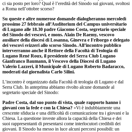
ci sia posto per loro? Qual è l’eredità del Sinodo sui giovani, svoltosi
a Roma nell’ottobre scorso?
Su queste e altre numerose domande dialogheranno mercoledì
prossimo 27 febbraio all’Auditorium del Campus universitario
di Lugano alle 18.30 padre Giacomo Costa, segretario speciale
del Sinodo dei vescovi, e mons. Alain De Raemy, vescovo
ausiliare della diocesi di Losanna, Ginevra e Friborgo e delegato
dei vescovi svizzeri allo scorso Sinodo. All’incontro pubblico
interverranno anche il Rettore della Facoltà di Teologia di
Lugano René Roux, il presidente del Serra Club Lugano
Gianfranco Baumann, il Vescovo della Diocesi di Lugano
Valerio Lazzeri, il Municipale di Lugano Roberto Badaracco,
moderati dal giornalista Carlo Silini.
L’incontro è organizzato dalla Facoltà di teologia di Lugano e dal
Serra Club. In anteprima abbiamo rivolto alcune domande al
segretario speciale del Sinodo:
Padre Costa, dal suo punto di vista, quale rapporto hanno i
giovani con la fede e con la Chiesa?
«Vi è indubbiamente una
crescente sfiducia e una difficoltà di comunicazione tra i giovani e la
Chiesa. La questione investe allora la capacità della Chiesa e dei
suoi rappresentanti di presentarsi come interlocutori credibili dei
giovani. Il Sinodo ha messo in luce alcuni percorsi possibili: un