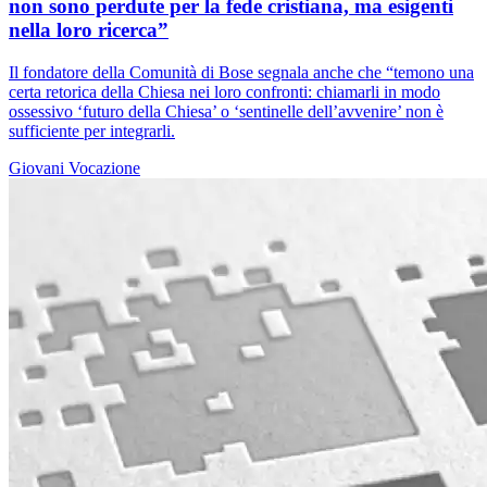
non sono perdute per la fede cristiana, ma esigenti
nella loro ricerca”
Il fondatore della Comunità di Bose segnala anche che “temono una
certa retorica della Chiesa nei loro confronti: chiamarli in modo
ossessivo ‘futuro della Chiesa’ o ‘sentinelle dell’avvenire’ non è
sufficiente per integrarli.
Giovani
Vocazione