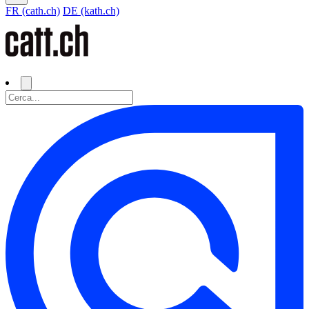
FR (cath.ch)
DE (kath.ch)