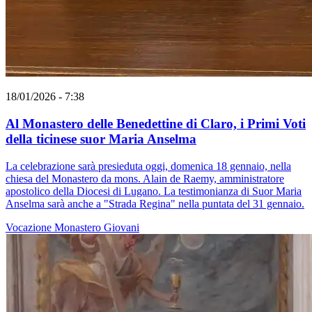
18/01/2026 - 7:38
Al Monastero delle Benedettine di Claro, i Primi Voti
della ticinese suor Maria Anselma
La celebrazione sarà presieduta oggi, domenica 18 gennaio, nella
chiesa del Monastero da mons. Alain de Raemy, amministratore
apostolico della Diocesi di Lugano. La testimonianza di Suor Maria
Anselma sarà anche a "Strada Regina" nella puntata del 31 gennaio.
Vocazione
Monastero
Giovani