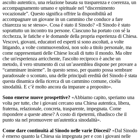
ascolto autentico, una relazione basata su trasparenza e coerenza, un
accompagnamento umano e spirituale nel “discernimento
vocazionale”. Questo significa offrire la disponibilità ad
accompagnare un giovane in un cammino che conduce a fare
chiarezza su se stesso». Cosa è stato il Sinodo? «Il Sinodo è stato
soprattutto un incontro tra persone. Ciascuno ha portato con sé la
ricchezza, le fatiche e le domande della propria esperienza di Chiesa.
Vescovi, giovani, educatori ed esperti si sono ascoltati, a volte
litigando, a volte commuovendosi, non solo a titolo personale, ma
come rappresentanti delle Chiese locali di tutto il mondo. Ma oltre
che un'esperienza arricchente, l'ascolto reciproco è anche un
metodo, il vero strumento di cui un’assemblea dispone per provare a
“camminare insieme”. In questo senso, per quanto possa sembrare
paradossale o scontato, una delle principali eredità del Sinodo è stata
questa dinamica della ricerca di un cammino comune, cioèla
sinodalità. E c’è molto ancora da imparare a proposito».
Sono emerse nuove prospettive?
«Abbiamo capito, speriamo una
volta per tutte, che i giovani cercano una Chiesa autentica, libera,
fraterna, relazionale, concreta, trasparente, impegnata. Come
rispondere a queste attese? A costo di ripetermi, ribadisco che il
punto sta nel promuovere un'autentica sinodalità».
Come dare continuità al Sinodo nelle varie Diocesi?
«Dal Sinodo
è emerso quanto la Chiesa sia impegnata per e con i giovani nelle