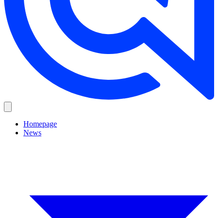
Homepage
News