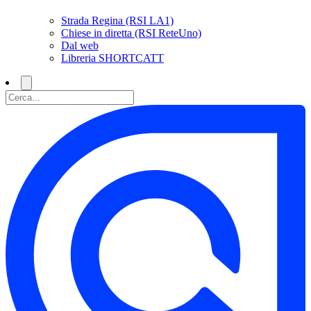
Strada Regina (RSI LA1)
Chiese in diretta (RSI ReteUno)
Dal web
Libreria SHORTCATT