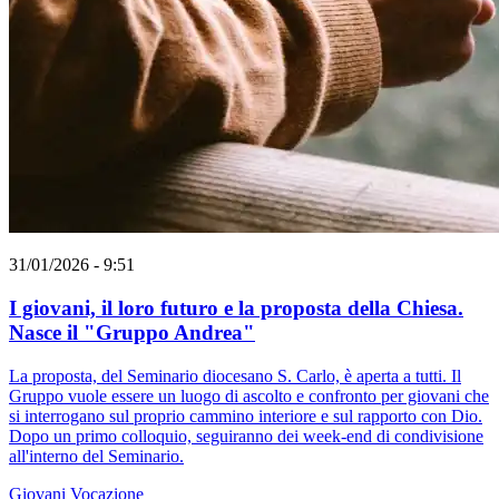
31/01/2026 - 9:51
I giovani, il loro futuro e la proposta della Chiesa.
Nasce il "Gruppo Andrea"
La proposta, del Seminario diocesano S. Carlo, è aperta a tutti. Il
Gruppo vuole essere un luogo di ascolto e confronto per giovani che
si interrogano sul proprio cammino interiore e sul rapporto con Dio.
Dopo un primo colloquio, seguiranno dei week-end di condivisione
all'interno del Seminario.
Giovani
Vocazione