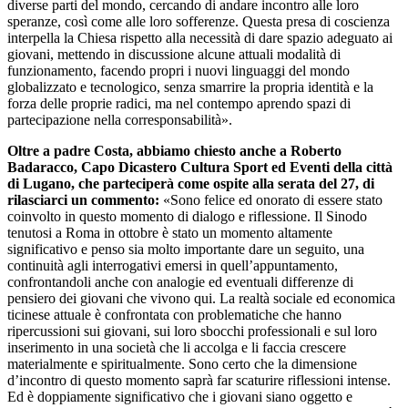
diverse parti del mondo, cercando di andare incontro alle loro
speranze, così come alle loro sofferenze. Questa presa di coscienza
interpella la Chiesa rispetto alla necessità di dare spazio adeguato ai
giovani, mettendo in discussione alcune attuali modalità di
funzionamento, facendo propri i nuovi linguaggi del mondo
globalizzato e tecnologico, senza smarrire la propria identità e la
forza delle proprie radici, ma nel contempo aprendo spazi di
partecipazione nella corresponsabilità».
Oltre a padre Costa, abbiamo chiesto anche a Roberto
Badaracco, Capo Dicastero Cultura Sport ed Eventi della città
di Lugano, che parteciperà come ospite alla serata del 27, di
rilasciarci un commento:
«Sono felice ed onorato di essere stato
coinvolto in questo momento di dialogo e riflessione. Il Sinodo
tenutosi a Roma in ottobre è stato un momento altamente
significativo e penso sia molto importante dare un seguito, una
continuità agli interrogativi emersi in quell’appuntamento,
confrontandoli anche con analogie ed eventuali differenze di
pensiero dei giovani che vivono qui. La realtà sociale ed economica
ticinese attuale è confrontata con problematiche che hanno
ripercussioni sui giovani, sui loro sbocchi professionali e sul loro
inserimento in una società che li accolga e li faccia crescere
materialmente e spiritualmente. Sono certo che la dimensione
d’incontro di questo momento saprà far scaturire riflessioni intense.
Ed è doppiamente significativo che i giovani siano oggetto e