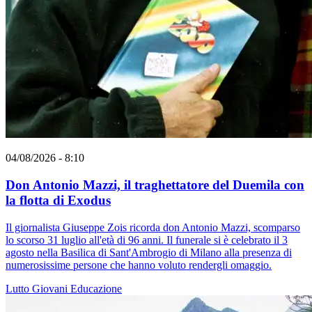
04/08/2026 - 8:10
Don Antonio Mazzi, il traghettatore del Duemila con
la flotta di Exodus
Il giornalista Giuseppe Zois ricorda don Antonio Mazzi, scomparso
lo scorso 31 luglio all'età di 96 anni. Il funerale si è celebrato il 3
agosto nella Basilica di Sant'Ambrogio di Milano alla presenza di
numerosissime persone che hanno voluto rendergli omaggio.
Lutto
Giovani
Educazione