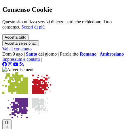
Consenso Cookie
Questo sito utilizza servizi di terze parti che richiedono il tuo
consenso.
Scopri di più
Accetta tutto
Accetta selezionati
Vai al contenuto
Dom 9 ago
|
Santo
del giorno
|
Parola rito
Romano
|
Ambrosiano
Impressum e contatti
|
IT