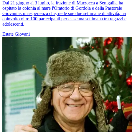
Dal 21 giugno al 3 luglio, la frazione di Marzocca a Senigallia ha
ospitato la colonia al mare l'Oratorio di Gordola e della Pastorale
Giovanile: un'esperienza che, nelle sue due settimane di attività, ha
coinvolto oltre 100 partecipanti per ciascuna settimana tra ragazzi e
adolescenti.
Estate
Giovani