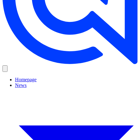
Homepage
News