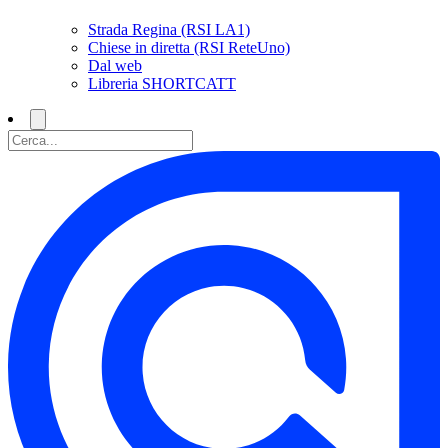
Strada Regina (RSI LA1)
Chiese in diretta (RSI ReteUno)
Dal web
Libreria SHORTCATT