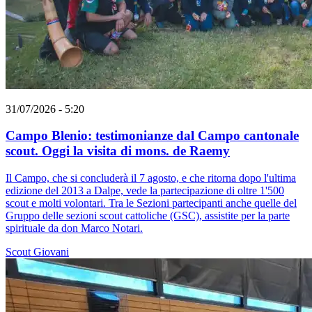
31/07/2026 - 5:20
Campo Blenio: testimonianze dal Campo cantonale
scout. Oggi la visita di mons. de Raemy
Il Campo, che si concluderà il 7 agosto, e che ritorna dopo l'ultima
edizione del 2013 a Dalpe, vede la partecipazione di oltre 1'500
scout e molti volontari. Tra le Sezioni partecipanti anche quelle del
Gruppo delle sezioni scout cattoliche (GSC), assistite per la parte
spirituale da don Marco Notari.
Scout
Giovani