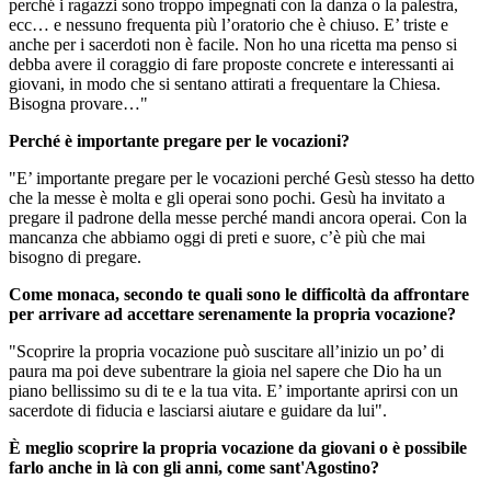
perché i ragazzi sono troppo impegnati con la danza o la palestra,
ecc… e nessuno frequenta più l’oratorio che è chiuso. E’ triste e
anche per i sacerdoti non è facile. Non ho una ricetta ma penso si
debba avere il coraggio di fare proposte concrete e interessanti ai
giovani, in modo che si sentano attirati a frequentare la Chiesa.
Bisogna provare…"
Perché è importante pregare per le vocazioni?
"E’ importante pregare per le vocazioni perché Gesù stesso ha detto
che la messe è molta e gli operai sono pochi. Gesù ha invitato a
pregare il padrone della messe perché mandi ancora operai. Con la
mancanza che abbiamo oggi di preti e suore, c’è più che mai
bisogno di pregare.
Come monaca, secondo te quali sono le difficoltà da affrontare
per arrivare ad accettare serenamente la propria vocazione?
"Scoprire la propria vocazione può suscitare all’inizio un po’ di
paura ma poi deve subentrare la gioia nel sapere che Dio ha un
piano bellissimo su di te e la tua vita. E’ importante aprirsi con un
sacerdote di fiducia e lasciarsi aiutare e guidare da lui".
È meglio scoprire la propria vocazione da giovani o è possibile
farlo anche in là con gli anni, come sant'Agostino?