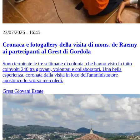
23/07/2026 - 16:45
Cronaca e fotogallery della visita di mons. de Raemy
ai partecipanti al Grest di Gordola
Sono terminate le tre settimane di colonia, che hanno visto in tutto
coinvolti 240 tra giovani, volontari e collaboratori. Una bella
esperienza, coronata dalla visita in loco dell'amministratore
apostolico lo scorso mercoledì.
Grest
Giovani
Estate