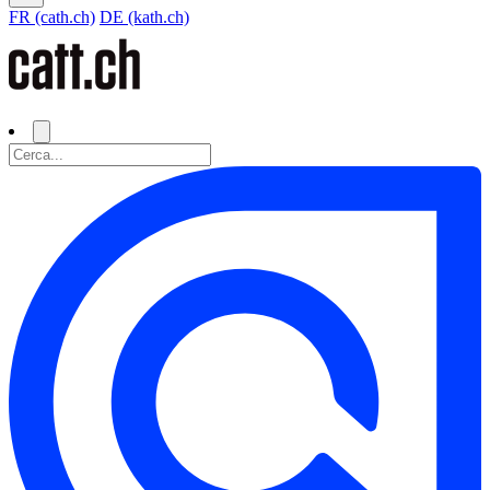
FR (cath.ch)
DE (kath.ch)