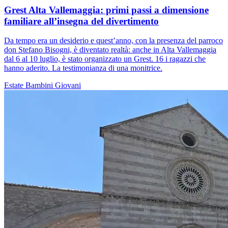
Grest Alta Vallemaggia: primi passi a dimensione
familiare all’insegna del divertimento
Da tempo era un desiderio e quest’anno, con la presenza del parroco
don Stefano Bisogni, è diventato realtà: anche in Alta Vallemaggia
dal 6 al 10 luglio, è stato organizzato un Grest. 16 i ragazzi che
hanno aderito. La testimonianza di una monitrice.
Estate
Bambini
Giovani