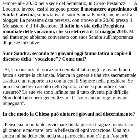
sempre alle 20.30 nella sede del Seminario, in Corso Pestalozzi 1. A
Locarno, invece, essi si tengono presso
il monastero agostiniano di
Santa Caterina
, su iniziativa di suor Sandra Künzli, anche nostra
blogger. La prossima data prevista, con ritrovo alle 20.00 presso il
Monastero, è il 14 dicembre.
Il tutto in vista della Preghiera
mondiale delle vocazioni, che si celebrerà il 12 maggio 2019.
Ma
nel frattempo abbiamo conversato con suor Sandra sull'importanza
di queste iniziative:
Suor Sandra, secondo te i giovani oggi fanno fatica a capire il
discorso della "vocazione"? Come mai?
"Sì, la mancanza di vocazioni denota il fatto oggi i giovani fanno
fatica a sentire la chiamata. Manca in generale una vita sacramentale
assidua e un rapporto a tu con tu con il Signore nella preghiera. Se
non ci si mette in ascolto dello Spirito, come si può udire il suo
sussurro? Le sue vie sono infinite ma il tutto diventa più difficile.
Non dobbiamo però generalizzare. Ci sono ancora oggi giovani
impegnati".
In che modo la Chiesa può aiutare i giovani nel discernimento?
"Penso sia importante avvicinare fin da piccoli i ragazzi magari con
gli oratori e mostrare loro la bellezza di ogni vocazione. Una mia
amica mi ha detto che nella sua parrocchia non c’è più l’oratorio