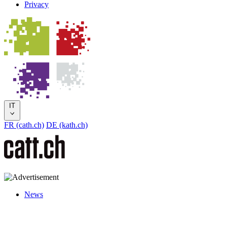
Privacy
IT
FR (cath.ch)
DE (kath.ch)
News