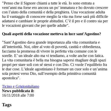
"Penso che il Signore chiami a tutte le età. Io sono entrata a
vent’anni ma forse ero ancora un po’ immatura e ho dovuto crescere
con l’aiuto della comunità e della preghiera. Una vocazione adulta
ha il vantaggio di conoscere meglio la vita ma forse sarà più difficile
adattarsi e cambiare le proprie abitudini. C’è il pro e il contro sia per
le vocazioni giovani che per quelle adulte".
Quali aspetti della vocazione metteva in luce sant'Agostino?
"Sant’Agostino dava grande importanza alla vita comunitaria e
all’interiorità. Noi, oltre al voto di povertà, castità e obbedienza,
facciamo la promessa di vivere in perfetta vita comune con le
sorelle. E’ un ideale alto ma vi tendiamo, a volte anche con fatica.
La vita comunitaria è bella ma bisogna sapersi ritagliare degli spazi
propri per stare soli con sé stessi e con Dio. Ci vuole l’equilibrio fra
le due cose. L’ideale agostiniano è formare un cuor solo e un’anima
sola protesi verso Dio, sull’esempio della primitiva comunità
apostolica".
Ticino e Grigionitaliano
News pubblicata il:
16/11/2018 alle 7:00
Tags