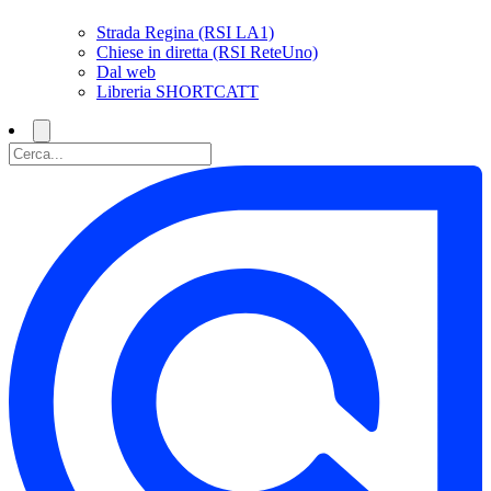
Strada Regina (RSI LA1)
Chiese in diretta (RSI ReteUno)
Dal web
Libreria SHORTCATT