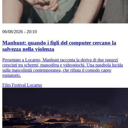
06/08/2026 - 20:10
Manhunt: quando i figli del computer cercano la
salvezza nella violenza
Presentato a Locarno, Manhunt racconta la deriva di due ragazzi
cresciuti tra schermi, manosfera e videogiochi. Una parabola lucida
sulla mascolinità contemporanea, che rifiuta il comodo capro
espiatorio.
Film
Festival
Locarno