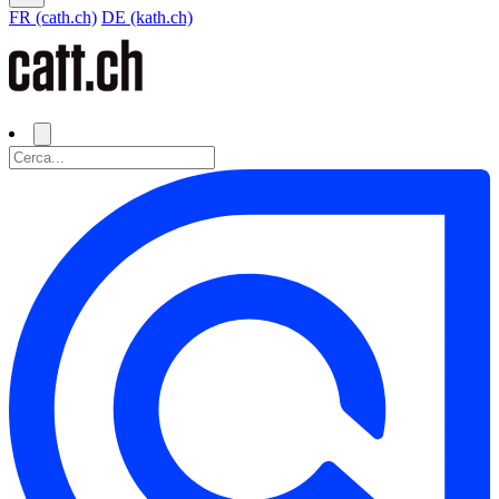
FR (cath.ch)
DE (kath.ch)