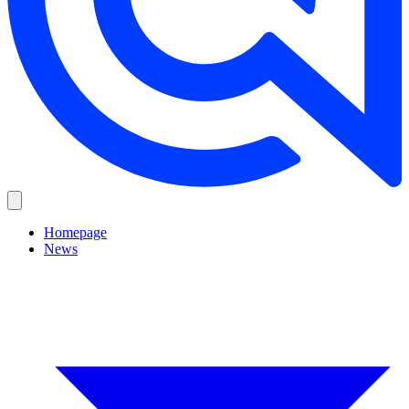
Homepage
News