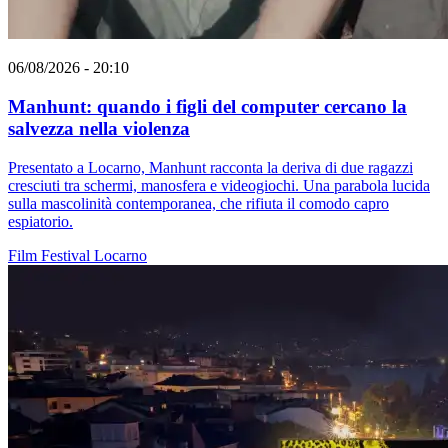
06/08/2026 - 20:10
Manhunt: quando i figli del computer cercano la
salvezza nella violenza
Presentato a Locarno, Manhunt racconta la deriva di due ragazzi
cresciuti tra schermi, manosfera e videogiochi. Una parabola lucida
sulla mascolinità contemporanea, che rifiuta il comodo capro
espiatorio.
Film
Festival
Locarno