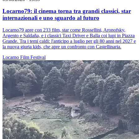
Locarno79: il cinema torna tra grandi classici, star
internazionali e uno sguardo al futuro
Locarno79 apre con 233 film, star come Rossellini, Aronofsky,
Argento e Saldaña, e i classici Taxi Driver e Balla coi lupi in Piazza
Grande. Tra i temi caldi: l'anticipo a luglio per gli 80 anni nel 2027 e
la nuova giuria kids, che apre un confronto con Castellinaria.
Locarno
Film
Festival