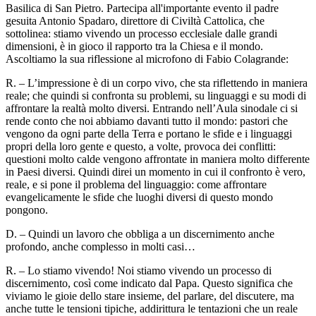
Basilica di San Pietro. Partecipa all'importante evento il padre
gesuita Antonio Spadaro, direttore di Civiltà Cattolica, che
sottolinea: stiamo vivendo un processo ecclesiale dalle grandi
dimensioni, è in gioco il rapporto tra la Chiesa e il mondo.
Ascoltiamo la sua riflessione al microfono di Fabio Colagrande:
R. – L’impressione è di un corpo vivo, che sta riflettendo in maniera
reale; che quindi si confronta su problemi, su linguaggi e su modi di
affrontare la realtà molto diversi. Entrando nell’Aula sinodale ci si
rende conto che noi abbiamo davanti tutto il mondo: pastori che
vengono da ogni parte della Terra e portano le sfide e i linguaggi
propri della loro gente e questo, a volte, provoca dei conflitti:
questioni molto calde vengono affrontate in maniera molto differente
in Paesi diversi. Quindi direi un momento in cui il confronto è vero,
reale, e si pone il problema del linguaggio: come affrontare
evangelicamente le sfide che luoghi diversi di questo mondo
pongono.
D. – Quindi un lavoro che obbliga a un discernimento anche
profondo, anche complesso in molti casi…
R. – Lo stiamo vivendo! Noi stiamo vivendo un processo di
discernimento, così come indicato dal Papa. Questo significa che
viviamo le gioie dello stare insieme, del parlare, del discutere, ma
anche tutte le tensioni tipiche, addirittura le tentazioni che un reale