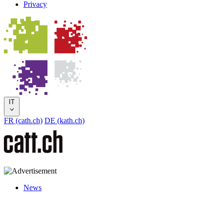
Privacy
IT
FR (cath.ch)
DE (kath.ch)
News