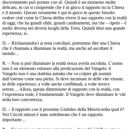
discernimento può portare con sé. Quindi è un momento molto
delicato, in cui si comprende che è in gioco il rapporto tra la Chiesa
e il mondo. Questo veramente è qui in gioco in questo Sinodo:
vedere cioè come la Chiesa debba vivere il suo rapporto con la realtà
di oggi, che ha grandi sfide, grandi cambiamenti, ma che – ripeto – è
molto diversa nei diversi luoghi della Terra. Quindi direi una grande
esperienza, sì.
D. – Richiamandoci ai temi conciliari, potremmo dire una Chiesa
che è chiamata a illuminare la realtà, ma anche ad ascoltare il
mondo…
R. – Non si può illuminare la realtà senza averla ascoltata. L’uomo
non è un elemento estraneo alla predicazione del Vangelo: il
Vangelo non è una dottrina astratta che va colpire gli uomini
dall’esterno come una pietra. Si deve incarnare in delle vite vissute,
in delle esperienze; a volte anche conflittuali, a volte invece
serene… Allora, questa dimensione di rapporto con la realtà, con
l’esperienza reale, è fondamentale. Il Vangelo deve illuminare le vite
nella loro concretezza.
D. – Il rapporto con il prossimo Giubileo della Misericordia qual è?
Nei Circoli minori è stato sottolineato che è un rapporto
importante…