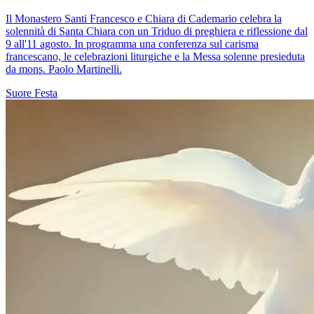
Il Monastero Santi Francesco e Chiara di Cademario celebra la
solennità di Santa Chiara con un Triduo di preghiera e riflessione dal
9 all'11 agosto. In programma una conferenza sul carisma
francescano, le celebrazioni liturgiche e la Messa solenne presieduta
da mons. Paolo Martinelli.
Suore
Festa