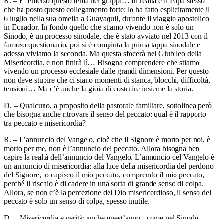
R. – E’ emerso questo tema nei gruppi… In realtà è il Papa stesso
che ha posto questo collegamento forte: lo ha fatto esplicitamente il
6 luglio nella sua omelia a Guayaquil, durante il viaggio apostolico
in Ecuador. In fondo quello che stiamo vivendo non è solo un
Sinodo, è un processo sinodale, che è stato avviato nel 2013 con il
famoso questionario; poi si è compiuta la prima tappa sinodale e
adesso viviamo la seconda. Ma questa sfocerà nel Giubileo della
Misericordia, e non finirà lì… Bisogna comprendere che stiamo
vivendo un processo ecclesiale dalle grandi dimensioni. Per questo
non deve stupire che ci siano momenti di stanca, blocchi, difficoltà,
tensioni… Ma c’è anche la gioia di costruire insieme la storia.
D. – Qualcuno, a proposito della pastorale familiare, sottolinea però
che bisogna anche ritrovare il senso del peccato: qual è il rapporto
tra peccato e misericordia?
R. – L’annuncio del Vangelo, cioè che il Signore è morto per noi, è
morto per me, non è l’annuncio del peccato. Allora bisogna ben
capire la realtà dell’annuncio del Vangelo. L’annuncio del Vangelo è
un annuncio di misericordia: alla luce della misericordia del perdono
del Signore, io capisco il mio peccato, comprendo il mio peccato,
perché il rischio è di cadere in una sorta di grande senso di colpa.
Allora, se non c’è la percezione del Dio misericordioso, il senso del
peccato è solo un senso di colpa, spesso inutile.
D. – Misericordia e verità: anche quest’anno - come nel Sinodo