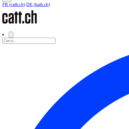
FR (cath.ch)
DE (kath.ch)