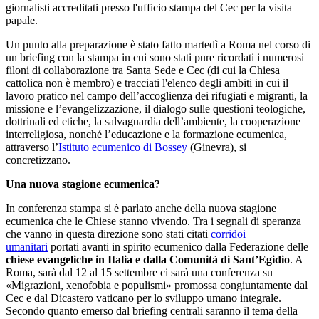
giornalisti accreditati presso l'ufficio stampa del Cec per la visita
papale.
Un punto alla preparazione è stato fatto martedì a Roma nel corso di
un briefing con la stampa in cui sono stati pure ricordati i numerosi
filoni di collaborazione tra Santa Sede e Cec (di cui la Chiesa
cattolica non è membro) e tracciati l'elenco degli ambiti in cui il
lavoro pratico nel campo dell’accoglienza dei rifugiati e migranti, la
missione e l’evangelizzazione, il dialogo sulle questioni teologiche,
dottrinali ed etiche, la salvaguardia dell’ambiente, la cooperazione
interreligiosa, nonché l’educazione e la formazione ecumenica,
attraverso l’
Istituto ecumenico di Bossey
(Ginevra), si
concretizzano.
Una nuova stagione ecumenica?
In conferenza stampa si è parlato anche della nuova stagione
ecumenica che le Chiese stanno vivendo. Tra i segnali di speranza
che vanno in questa direzione sono stati citati
corridoi
umanitari
portati avanti in spirito ecumenico dalla Federazione delle
chiese evangeliche in Italia e dalla Comunità di Sant’Egidio
. A
Roma, sarà dal 12 al 15 settembre ci sarà una conferenza su
«Migrazioni, xenofobia e populismi» promossa congiuntamente dal
Cec e dal Dicastero vaticano per lo sviluppo umano integrale.
Secondo quanto emerso dal briefing centrali saranno il tema della