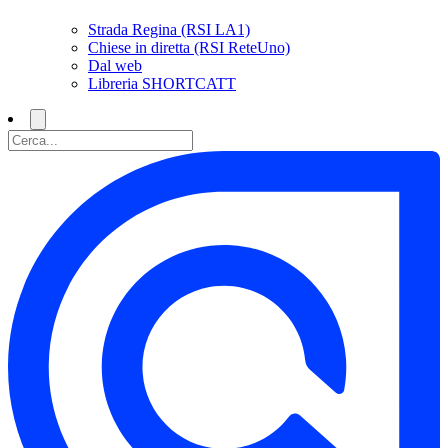
Strada Regina (RSI LA1)
Chiese in diretta (RSI ReteUno)
Dal web
Libreria SHORTCATT