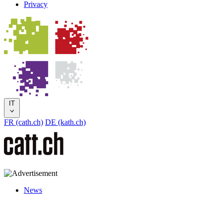
Privacy
IT
FR (cath.ch)
DE (kath.ch)
News