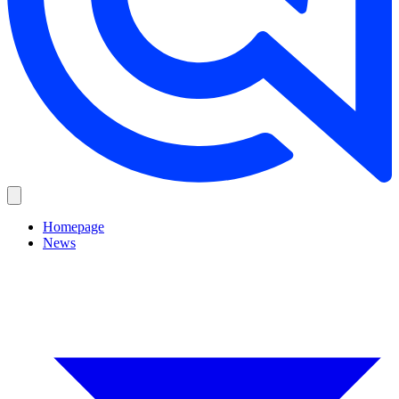
Homepage
News