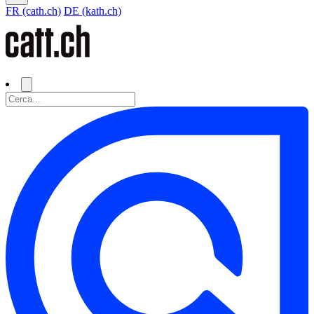
FR (cath.ch)
DE (kath.ch)