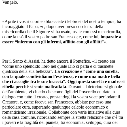
Vangelo.
«Aprite i vostri cuori e abbracciate i lebbrosi del nostro tempo», ha
incoraggiato il Papa, «e, dopo aver preso coscienza della
misericordia che il Signore vi ha usato, usate con essi misericordia,
come la usò il vostro padre san Francesco; e, come lui,
imparate a
essere “infermo con gli infermi, afflitto con gli afflitti”
».
Per il Santo di Assisi, ha detto ancora il Pontefice, «il creato era
“come uno splendido libro nel quale Dio ci parla e ci trasmette
qualcosa della sua bellezza”.
La creazione è “come una sorella,
con la quale condividiamo l’esistenza, e come una madre bella
che ci accoglie tra le sue braccia”. Oggi questa sorella e madre si
ribella perché si sente maltrattata
. Davanti al deteriorarsi globale
dell’ambiente, vi chiedo che come figli del Poverello entriate in
dialogo con tutto il creato, prestandogli la vostra voce per lodare il
Creatore, e, come faceva san Francesco, abbiate per esso una
particolare cura, superando qualunque calcolo economico o
romanticismo irrazionale. Collaborate con varie iniziative alla cura
della casa comune, ricordando sempre la stretta relazione che c’è tra
i poveri e la fragilità del pianeta, tra economia, sviluppo, cura del