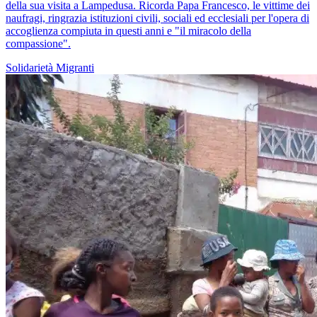
della sua visita a Lampedusa. Ricorda Papa Francesco, le vittime dei
naufragi, ringrazia istituzioni civili, sociali ed ecclesiali per l'opera di
accoglienza compiuta in questi anni e "il miracolo della
compassione".
Solidarietà
Migranti