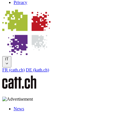
Privacy
IT
FR (cath.ch)
DE (kath.ch)
News