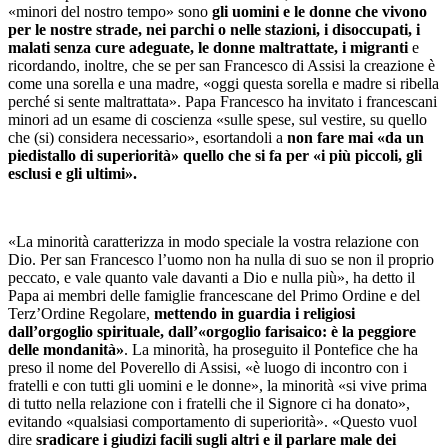
«minori del nostro tempo» sono
gli uomini e le donne che vivono
per le nostre strade, nei parchi o nelle stazioni, i disoccupati, i
malati senza cure adeguate, le donne maltrattate, i migranti
e
ricordando, inoltre, che se per san Francesco di Assisi la creazione è
come una sorella e una madre, «oggi questa sorella e madre si ribella
perché si sente maltrattata». Papa Francesco ha invitato i francescani
minori ad un esame di coscienza «sulle spese, sul vestire, su quello
che (si) considera necessario», esortandoli a
non fare mai «da un
piedistallo di superiorità» quello che si fa per «i più piccoli, gli
esclusi e gli ultimi».
«La minorità caratterizza in modo speciale la vostra relazione con
Dio. Per san Francesco l’uomo non ha nulla di suo se non il proprio
peccato, e vale quanto vale davanti a Dio e nulla più», ha detto il
Papa ai membri delle famiglie francescane del Primo Ordine e del
Terz’Ordine Regolare,
mettendo in guardia i religiosi
dall’orgoglio spirituale, dall’«orgoglio farisaico: è la peggiore
delle mondanità»
. La minorità, ha proseguito il Pontefice che ha
preso il nome del Poverello di Assisi, «è luogo di incontro con i
fratelli e con tutti gli uomini e le donne», la minorità «si vive prima
di tutto nella relazione con i fratelli che il Signore ci ha donato»,
evitando «qualsiasi comportamento di superiorità». «Questo vuol
dire
sradicare i giudizi facili sugli altri e il parlare male dei