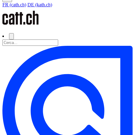
FR (cath.ch)
DE (kath.ch)