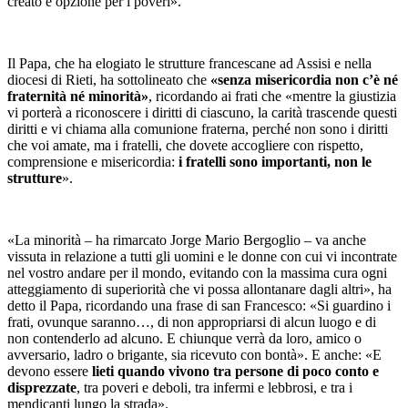
creato e opzione per i poveri».
Il Papa, che ha elogiato le strutture francescane ad Assisi e nella
diocesi di Rieti, ha sottolineato che
«senza misericordia non c’è né
fraternità né minorità»
, ricordando ai frati che «mentre la giustizia
vi porterà a riconoscere i diritti di ciascuno, la carità trascende questi
diritti e vi chiama alla comunione fraterna, perché non sono i diritti
che voi amate, ma i fratelli, che dovete accogliere con rispetto,
comprensione e misericordia:
i fratelli sono importanti, non le
strutture
».
«La minorità – ha rimarcato Jorge Mario Bergoglio – va anche
vissuta in relazione a tutti gli uomini e le donne con cui vi incontrate
nel vostro andare per il mondo, evitando con la massima cura ogni
atteggiamento di superiorità che vi possa allontanare dagli altri», ha
detto il Papa, ricordando una frase di san Francesco: «Si guardino i
frati, ovunque saranno…, di non appropriarsi di alcun luogo e di
non contenderlo ad alcuno. E chiunque verrà da loro, amico o
avversario, ladro o brigante, sia ricevuto con bontà». E anche: «E
devono essere
lieti quando vivono tra persone di poco conto e
disprezzate
, tra poveri e deboli, tra infermi e lebbrosi, e tra i
mendicanti lungo la strada».