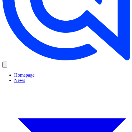
Homepage
News