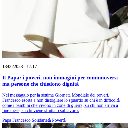
13/06/2023 - 17:17
Il Papa: i poveri, non immagini per commuoversi
ma persone che chiedono dignità
Nel messaggio per la settima Giornata Mondiale dei poveri,
Francesco esorta a non distogliere lo sguardo su chi è in difficoltà
come i bambini che vivono in zone di guerra, su chi non arriva a
fine mese, su chi viene sfruttato sul lavoro.
Papa Francesco
Solidarietà
Povertà