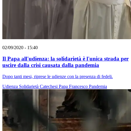
02/09/2020 - 15:40
Il Papa all'udienza: la solidarietà è l'unica strada per
uscire dalla crisi causata dalla pandemia
Dopo tanti mesi, riprese le udienze con la presenza di fedeli.
Udienza
Solidarietà
Catechesi
Papa Francesco
Pandemia