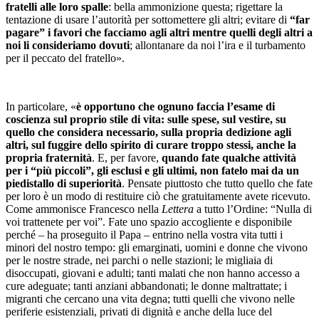
fratelli alle loro spalle
: bella ammonizione questa; rigettare la
tentazione di usare l’autorità per sottomettere gli altri; evitare di
“far
pagare” i favori che facciamo agli altri mentre quelli degli altri a
noi li consideriamo dovuti
; allontanare da noi l’ira e il turbamento
per il peccato del fratello».
In particolare, «
è opportuno che ognuno faccia l’esame di
coscienza sul proprio stile di vita: sulle spese, sul vestire, su
quello che considera necessario, sulla propria dedizione agli
altri, sul fuggire dello spirito di curare troppo stessi, anche la
propria fraternità
. E, per favore,
quando fate qualche attività
per i “più piccoli”, gli esclusi e gli ultimi, non fatelo mai da un
piedistallo di superiorità
. Pensate piuttosto che tutto quello che fate
per loro è un modo di restituire ciò che gratuitamente avete ricevuto.
Come ammonisce Francesco nella
Lettera
a tutto l’Ordine: “Nulla di
voi trattenete per voi”. Fate uno spazio accogliente e disponibile
perché – ha proseguito il Papa – entrino nella vostra vita tutti i
minori del nostro tempo: gli emarginati, uomini e donne che vivono
per le nostre strade, nei parchi o nelle stazioni; le migliaia di
disoccupati, giovani e adulti; tanti malati che non hanno accesso a
cure adeguate; tanti anziani abbandonati; le donne maltrattate; i
migranti che cercano una vita degna; tutti quelli che vivono nelle
periferie esistenziali, privati di dignità e anche della luce del