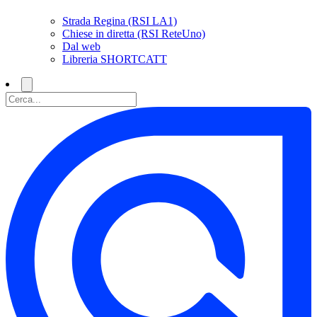
Strada Regina (RSI LA1)
Chiese in diretta (RSI ReteUno)
Dal web
Libreria SHORTCATT