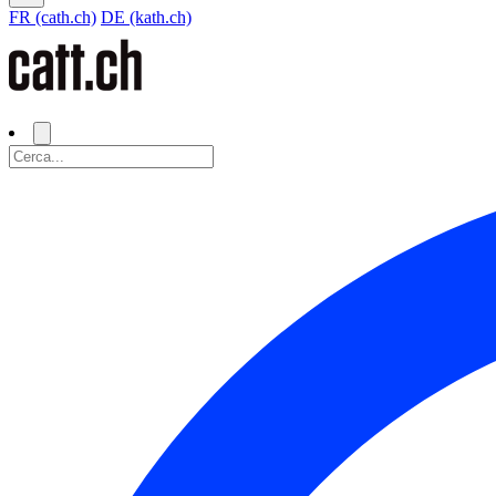
FR (cath.ch)
DE (kath.ch)