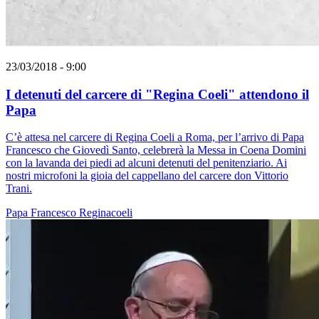
23/03/2018 - 9:00
I detenuti del carcere di "Regina Coeli" attendono il
Papa
C’è attesa nel carcere di Regina Coeli a Roma, per l’arrivo di Papa
Francesco che Giovedì Santo, celebrerà la Messa in Coena Domini
con la lavanda dei piedi ad alcuni detenuti del penitenziario. Ai
nostri microfoni la gioia del cappellano del carcere don Vittorio
Trani.
Papa Francesco
Reginacoeli