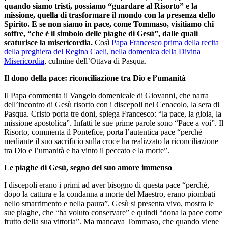
quando siamo tristi, possiamo “guardare al Risorto” e la
missione, quella di trasformare il mondo con la presenza dello
Spirito. E se non siamo in pace, come Tommaso, visitiamo chi
soffre, “che è il simbolo delle piaghe di Gesù”, dalle quali
scaturisce la misericordia.
Così
Papa Francesco prima della recita
della preghiera del Regina Caeli, nella domenica della Divina
Misericordia
, culmine dell’Ottava di Pasqua.
Il dono della pace: riconciliazione tra Dio e l’umanità
Il Papa commenta il Vangelo domenicale di Giovanni, che narra
dell’incontro di Gesù risorto con i discepoli nel Cenacolo, la sera di
Pasqua. Cristo porta tre doni, spiega Francesco: “la pace, la gioia, la
missione apostolica”. Infatti le sue prime parole sono “Pace a voi”. Il
Risorto, commenta il Pontefice, porta l’autentica pace “perché
mediante il suo sacrificio sulla croce ha realizzato la riconciliazione
tra Dio e l’umanità e ha vinto il peccato e la morte”.
Le piaghe di Gesù, segno del suo amore immenso
I discepoli erano i primi ad aver bisogno di questa pace “perché,
dopo la cattura e la condanna a morte del Maestro, erano piombati
nello smarrimento e nella paura”. Gesù si presenta vivo, mostra le
sue piaghe, che “ha voluto conservare” e quindi “dona la pace come
frutto della sua vittoria”. Ma mancava Tommaso, che quando viene