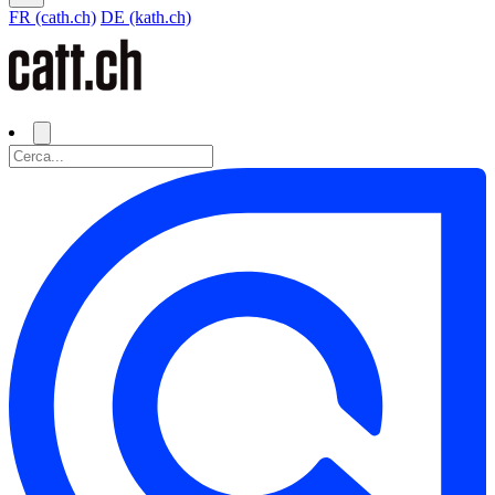
FR (cath.ch)
DE (kath.ch)