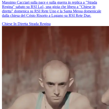
Massimo Cacciari sulla pace e sulla guerra in replica a "Strada
Regina" sabato su RSI La1, una gioia che libera a "Chiese in
diretta" domenica su RSI Rete Uno e la Santa Messa domenicale
dalla chiesa del Cristo Risorto a Lugano su RSI Rete Due.
Chiese In Diretta
Strada Regina