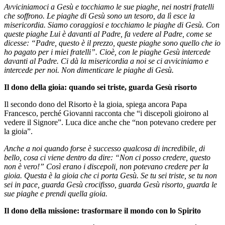
Avviciniamoci a Gesù e tocchiamo le sue piaghe, nei nostri fratelli
che soffrono. Le piaghe di Gesù sono un tesoro, da lì esce la
misericordia. Siamo coraggiosi e tocchiamo le piaghe di Gesù. Con
queste piaghe Lui è davanti al Padre, fa vedere al Padre, come se
dicesse: “Padre, questo è il prezzo, queste piaghe sono quello che io
ho pagato per i miei fratelli”. Cioè, con le piaghe Gesù intercede
davanti al Padre. Ci dà la misericordia a noi se ci avviciniamo e
intercede per noi. Non dimenticare le piaghe di Gesù.
Il dono della gioia: quando sei triste, guarda Gesù risorto
Il secondo dono del Risorto è la gioia, spiega ancora Papa
Francesco, perché Giovanni racconta che “i discepoli gioirono al
vedere il Signore”. Luca dice anche che “non potevano credere per
la gioia”.
Anche a noi quando forse è successo qualcosa di incredibile, di
bello, cosa ci viene dentro da dire: “Non ci posso credere, questo
non è vero!” Così erano i discepoli, non potevano credere per la
gioia. Questa è la gioia che ci porta Gesù. Se tu sei triste, se tu non
sei in pace, guarda Gesù crocifisso, guarda Gesù risorto, guarda le
sue piaghe e prendi quella gioia.
Il dono della missione: trasformare il mondo con lo Spirito