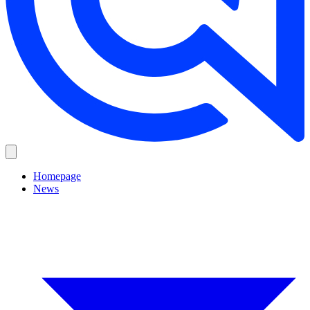
Homepage
News