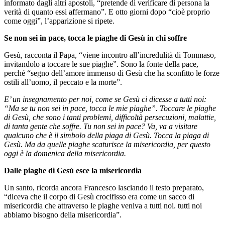
informato dagli altri apostoli, “pretende di verificare di persona la
verità di quanto essi affermano”. E otto giorni dopo “cioè proprio
come oggi”, l’apparizione si ripete.
Se non sei in pace, tocca le piaghe di Gesù in chi soffre
Gesù, racconta il Papa, “viene incontro all’incredulità di Tommaso,
invitandolo a toccare le sue piaghe”. Sono la fonte della pace,
perché “segno dell’amore immenso di Gesù che ha sconfitto le forze
ostili all’uomo, il peccato e la morte”.
E’ un insegnamento per noi, come se Gesù ci dicesse a tutti noi:
“Ma se tu non sei in pace, tocca le mie piaghe”. Toccare le piaghe
di Gesù, che sono i tanti problemi, difficoltà persecuzioni, malattie,
di tanta gente che soffre. Tu non sei in pace? Va, va a visitare
qualcuno che è il simbolo della piaga di Gesù. Tocca la piaga di
Gesù. Ma da quelle piaghe scaturisce la misericordia, per questo
oggi è la domenica della misericordia.
Dalle piaghe di Gesù esce la misericordia
Un santo, ricorda ancora Francesco lasciando il testo preparato,
“diceva che il corpo di Gesù crocifisso era come un sacco di
misericordia che attraverso le piaghe veniva a tutti noi. tutti noi
abbiamo bisogno della misericordia”.