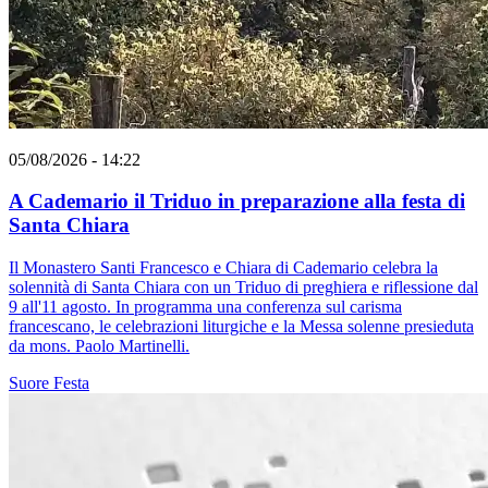
05/08/2026 - 14:22
A Cademario il Triduo in preparazione alla festa di
Santa Chiara
Il Monastero Santi Francesco e Chiara di Cademario celebra la
solennità di Santa Chiara con un Triduo di preghiera e riflessione dal
9 all'11 agosto. In programma una conferenza sul carisma
francescano, le celebrazioni liturgiche e la Messa solenne presieduta
da mons. Paolo Martinelli.
Suore
Festa