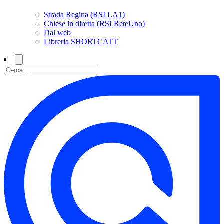
Strada Regina (RSI LA1)
Chiese in diretta (RSI ReteUno)
Dal web
Libreria SHORTCATT