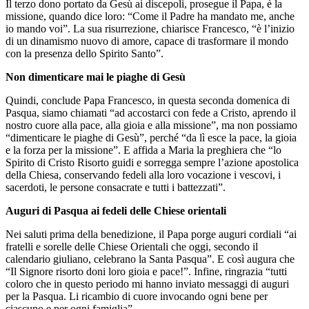
Il terzo dono portato da Gesù ai discepoli, prosegue il Papa, è la
missione, quando dice loro: “Come il Padre ha mandato me, anche
io mando voi”. La sua risurrezione, chiarisce Francesco, “è l’inizio
di un dinamismo nuovo di amore, capace di trasformare il mondo
con la presenza dello Spirito Santo”.
Non dimenticare mai le piaghe di Gesù
Quindi, conclude Papa Francesco, in questa seconda domenica di
Pasqua, siamo chiamati “ad accostarci con fede a Cristo, aprendo il
nostro cuore alla pace, alla gioia e alla missione”, ma non possiamo
“dimenticare le piaghe di Gesù”, perché “da lì esce la pace, la gioia
e la forza per la missione”. E affida a Maria la preghiera che “lo
Spirito di Cristo Risorto guidi e sorregga sempre l’azione apostolica
della Chiesa, conservando fedeli alla loro vocazione i vescovi, i
sacerdoti, le persone consacrate e tutti i battezzati”.
Auguri di Pasqua ai fedeli delle Chiese orientali
Nei saluti prima della benedizione, il Papa porge auguri cordiali “ai
fratelli e sorelle delle Chiese Orientali che oggi, secondo il
calendario giuliano, celebrano la Santa Pasqua”. E così augura che
“Il Signore risorto doni loro gioia e pace!”. Infine, ringrazia “tutti
coloro che in questo periodo mi hanno inviato messaggi di auguri
per la Pasqua. Li ricambio di cuore invocando ogni bene per
ciascuno e per ogni famiglia”.