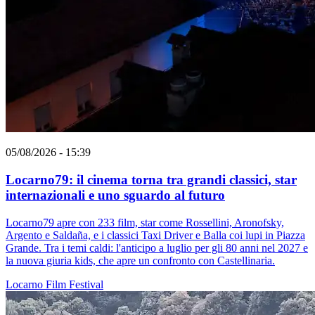
05/08/2026 - 15:39
Locarno79: il cinema torna tra grandi classici, star
internazionali e uno sguardo al futuro
Locarno79 apre con 233 film, star come Rossellini, Aronofsky,
Argento e Saldaña, e i classici Taxi Driver e Balla coi lupi in Piazza
Grande. Tra i temi caldi: l'anticipo a luglio per gli 80 anni nel 2027 e
la nuova giuria kids, che apre un confronto con Castellinaria.
Locarno
Film
Festival