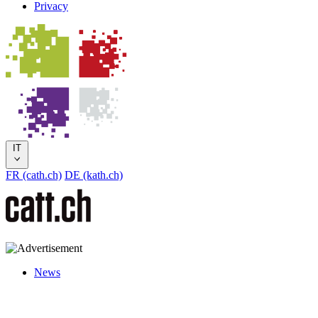
Privacy
IT
FR (cath.ch)
DE (kath.ch)
News