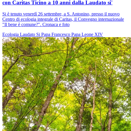
con Caritas Ticino a 10 anni dalla Laudato si'
Si è tenuto venerdì 26 settembre, a S. Antonino, presso il nuovo
Centro di ecologia integrale di Caritas, il Convegno internazionale
"Il bene è comune?". Cronaca e foto
Ecologia
Laudato Si
Papa Francesco
Papa Leone XIV