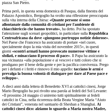
piazza San Pietro.
Prima però, in questa sesta domenica di Pasqua, dalla finestra del
Palazzo Apostolico, Bergoglio ha svolto una riflessione preoccupata
sulla vita interna della Chiesa:
«Quante persone si sono
allontanate dalla comunità di cristiani per l'ambiente di
chiacchiericcio che hanno trovato»
, ha detto. Poi ha spostato
l'attenzione sugli scenari geopolitici, in particolare sulla
Repubblica
Centroafricana da dove «giungono purtroppo notizie dolorose»
.
Nel Paese che Francesco ha assicurato di portare «nel cuore,
specialmente dopo la mia visita del novembre 2015», in questi
giorni
«scontri armati hanno provocato numerose vittime e
sfollati, e minacciano il processo di pace»
. Il Papa ha assicurato la
sua vicinanza «alla popolazione e ai vescovi e tutti coloro che si
prodigano per il bene della gente e per la pacifica convivenza. Prego
per i defunti e i feriti e rinnovo il mio appello:
tacciano le armi e
prevalga la buona volontà di dialogare per dare al Paese pace e
sviluppo
».
A dieci anni dalla lettera di Benedetto XVI ai cattolici cinesi, Jorge
Mario Bergoglio ha poi rivolto una parola ai fedeli del Sol Levante:
«Il prossimo 24 maggio ci uniremo tutti spiritualmente ai fedeli
cattolici in Cina, nella ricorrenza della Beata Vergine Maria “Aiuto
dei Cristiani”, venerata nel santuario di Sheshan a Shanghai.
Ai
cattolici cinesi dico: alziamo lo sguardo a Maria nostra Madre,