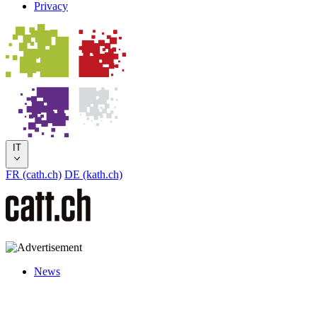
Privacy
IT
FR (cath.ch)
DE (kath.ch)
News