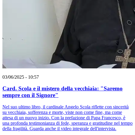
03/06/2025 - 10:57
Card. Scola e il mistero della vecchiaia: "Saremo
sempre con il Signore"
Nel suo ultimo libro, il cardinale Angelo Scola riflette con sincerità
su vecchiaia, sofferenza e morte, viste non come fine, ma come
attesa di un nuovo inizio. Con la prefazione di Papa Francesco, è
una profonda testimonianza di fede, speranza e gratitudine nel tempo
della fragilità. Guarda anche il video integrale dell'intervista.