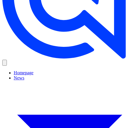
Homepage
News