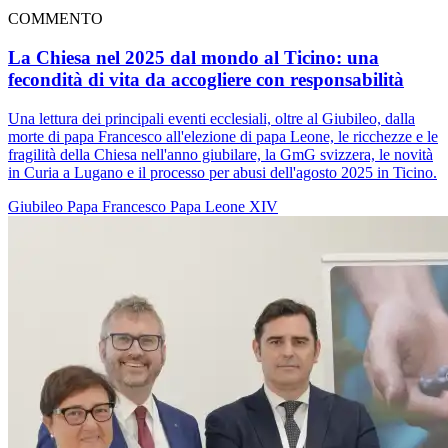
COMMENTO
La Chiesa nel 2025 dal mondo al Ticino: una
fecondità di vita da accogliere con responsabilità
Una lettura dei principali eventi ecclesiali, oltre al Giubileo, dalla
morte di papa Francesco all'elezione di papa Leone, le ricchezze e le
fragilità della Chiesa nell'anno giubilare, la GmG svizzera, le novità
in Curia a Lugano e il processo per abusi dell'agosto 2025 in Ticino.
Giubileo
Papa Francesco
Papa Leone XIV