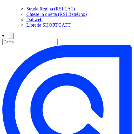
Strada Regina (RSI LA1)
Chiese in diretta (RSI ReteUno)
Dal web
Libreria SHORTCATT