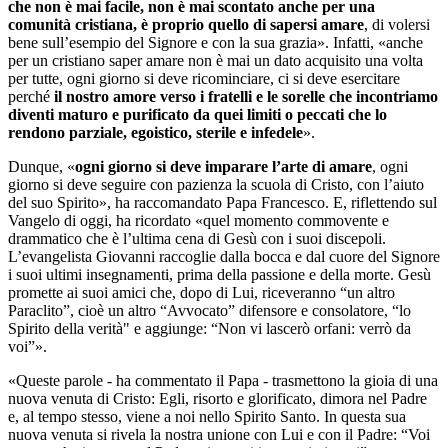
che non è mai facile, non è mai scontato anche per una
comunità cristiana, è proprio quello di sapersi amare
, di volersi
bene sull’esempio del Signore e con la sua grazia». Infatti, «anche
per un cristiano saper amare non è mai un dato acquisito una volta
per tutte, ogni giorno si deve ricominciare, ci si deve esercitare
perché
il nostro amore verso i fratelli e le sorelle che incontriamo
diventi maturo e purificato da quei limiti o peccati che lo
rendono parziale, egoistico, sterile e infedele
».
Dunque, «
ogni giorno si deve imparare l’arte di amare
, ogni
giorno si deve seguire con pazienza la scuola di Cristo, con l’aiuto
del suo Spirito», ha raccomandato Papa Francesco. E, riflettendo sul
Vangelo di oggi, ha ricordato «quel momento commovente e
drammatico che è l’ultima cena di Gesù con i suoi discepoli.
L’evangelista Giovanni raccoglie dalla bocca e dal cuore del Signore
i suoi ultimi insegnamenti, prima della passione e della morte. Gesù
promette ai suoi amici che, dopo di Lui, riceveranno “un altro
Paraclito”, cioè un altro “Avvocato” difensore e consolatore, “lo
Spirito della verità" e aggiunge: “Non vi lascerò orfani: verrò da
voi”».
«Queste parole - ha commentato il Papa - trasmettono la gioia di una
nuova venuta di Cristo: Egli, risorto e glorificato, dimora nel Padre
e, al tempo stesso, viene a noi nello Spirito Santo. In questa sua
nuova venuta si rivela la nostra unione con Lui e con il Padre: “Voi