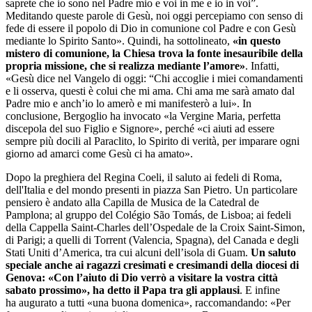
saprete che io sono nel Padre mio e voi in me e io in voi”.
Meditando queste parole di Gesù, noi oggi percepiamo con senso di
fede di essere il popolo di Dio in comunione col Padre e con Gesù
mediante lo Spirito Santo». Quindi, ha sottolineato,
«in questo
mistero di comunione, la Chiesa trova la fonte inesauribile della
propria missione, che si realizza mediante l’amore»
. Infatti,
«Gesù dice nel Vangelo di oggi: “Chi accoglie i miei comandamenti
e li osserva, questi è colui che mi ama. Chi ama me sarà amato dal
Padre mio e anch’io lo amerò e mi manifesterò a lui». In
conclusione, Bergoglio ha invocato «la Vergine Maria, perfetta
discepola del suo Figlio e Signore», perché «ci aiuti ad essere
sempre più docili al Paraclito, lo Spirito di verità, per imparare ogni
giorno ad amarci come Gesù ci ha amato».
Dopo la preghiera del Regina Coeli, il saluto ai fedeli di Roma,
dell'Italia e del mondo presenti in piazza San Pietro. Un particolare
pensiero è andato alla Capilla de Musica de la Catedral de
Pamplona; al gruppo del Colégio São Tomás, de Lisboa; ai fedeli
della Cappella Saint-Charles dell’Ospedale de la Croix Saint-Simon,
di Parigi; a quelli di Torrent (Valencia, Spagna), del Canada e degli
Stati Uniti d’America, tra cui alcuni dell’isola di Guam.
Un saluto
speciale anche ai ragazzi cresimati e cresimandi della diocesi di
Genova: «Con l’aiuto di Dio verrò a visitare la vostra città
sabato prossimo», ha detto il Papa tra gli applausi
. E infine
ha augurato a tutti «una buona domenica», raccomandando: «Per