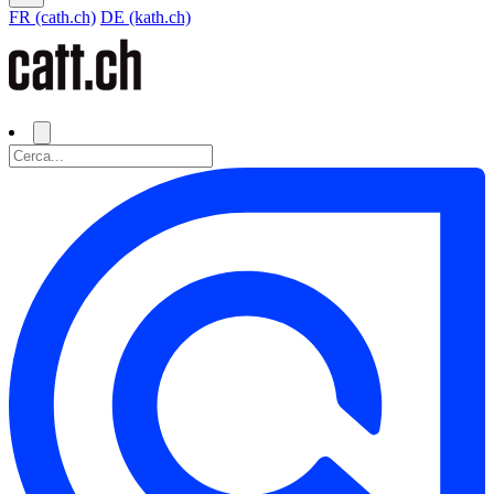
FR (cath.ch)
DE (kath.ch)