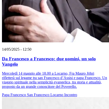
14/05/2025 - 12:50
Da Francesco a Francesco: due uomini, un solo
Vangelo
Mercoledì 14 maggio alle 18.00 a Locarno, Fra Mauro Jöhri
rifletterà sul legame tra san Francesco d’Assisi e papa Francesco. Un
viaggio spirituale nella semplicità evangelica, tra storia e attualità,
proposto da un grande conoscitore del Poverello.
Papa Francesco
San Francesco
Locarno
Incontro