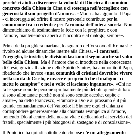
perché ci aiuti a discernere la volontà di Dio circa il cammino
concreto della Chiesa in Cina e ci sostenga nell’accogliere con
generosità il suo progetto d’amore
». «Maria - ha aggiunto il Papa
- ci incoraggia ad offrire il nostro personale contributo per
la
comunione tra i credenti
e per
l’armonia dell’intera società
. Non
dimentichiamo di testimoniare la fede con la preghiera e con
l’amore, mantenendoci aperti all’incontro e al dialogo, sempre».
Prima della preghiera mariana, lo sguardo del Vescovo di Roma si è
rivolto ad alcune dinamiche interne alla Chiesa. «
I contrasti,
l’orgoglio, le invidie, le divisioni lasciano il segno anche sul volto
bello della Chiesa
. Ma è l’amore che ci introduce nella conoscenza
di Gesù, grazie all’azione dello Spirito Santo», ha ammonito il Papa,
ribadendo che invece
«una comunità di cristiani dovrebbe vivere
nella carità di Cristo, e invece è proprio lì che il maligno “ci
mette lo zampino” e noi a volte ci lasciamo ingannare»
. «Chi ne
fa le spese sono le persone spiritualmente più deboli: quante di loro
si sono allontanate perché non si sono sentite accolte, capite e
amate», ha detto Francesco, «l’amore a Dio e al prossimo è il più
grande comandamento del Vangelo: il Signore oggi ci chiama a
corrispondere generosamente alla chiamata evangelica all’amore,
ponendo Dio al centro della nostra vita e dedicandoci al servizio dei
fratelli, specialmente i più bisognosi di sostegno e di consolazione».
Il Pontefice ha quindi sottolineato che «
se c’è un atteggiamento