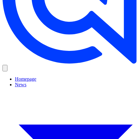
Homepage
News