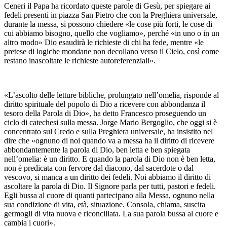
Ceneri il Papa ha ricordato queste parole di Gesù, per spiegare ai
fedeli presenti in piazza San Pietro che con la Preghiera universale,
durante la messa, si possono chiedere «le cose più forti, le cose di
cui abbiamo bisogno, quello che vogliamo», perché «in uno o in un
altro modo» Dio esaudirà le richieste di chi ha fede, mentre «le
pretese di logiche mondane non decollano verso il Cielo, così come
restano inascoltate le richieste autoreferenziali».
«L’ascolto delle letture bibliche, prolungato nell’omelia, risponde al
diritto spirituale del popolo di Dio a ricevere con abbondanza il
tesoro della Parola di Dio», ha detto Francesco proseguendo un
ciclo di catechesi sulla messa. Jorge Mario Bergoglio, che oggi si è
concentrato sul Credo e sulla Preghiera universale, ha insistito nel
dire che «ognuno di noi quando va a messa ha il diritto di ricevere
abbondantemente la parola di Dio, ben letta e ben spiegata
nell’omelia: è un diritto. E quando la parola di Dio non è ben letta,
non è predicata con fervore dal diacono, dal sacerdote o dal
vescovo, si manca a un diritto dei fedeli. Noi abbiamo il diritto di
ascoltare la parola di Dio. Il Signore parla per tutti, pastori e fedeli.
Egli bussa al cuore di quanti partecipano alla Messa, ognuno nella
sua condizione di vita, età, situazione. Consola, chiama, suscita
germogli di vita nuova e riconciliata. La sua parola bussa al cuore e
cambia i cuori».