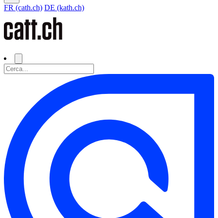
FR (cath.ch)
DE (kath.ch)