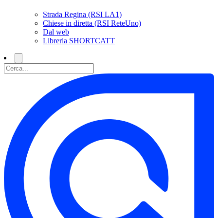
Strada Regina (RSI LA1)
Chiese in diretta (RSI ReteUno)
Dal web
Libreria SHORTCATT