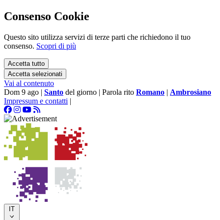
Consenso Cookie
Questo sito utilizza servizi di terze parti che richiedono il tuo
consenso.
Scopri di più
Accetta tutto
Accetta selezionati
Vai al contenuto
Dom 9 ago
|
Santo
del giorno
|
Parola rito
Romano
|
Ambrosiano
Impressum e contatti
|
IT