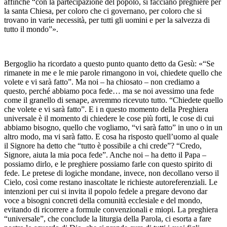
affinché “con la partecipazione del popolo, si facciano preghiere per
la santa Chiesa, per coloro che ci governano, per coloro che si
trovano in varie necessità, per tutti gli uomini e per la salvezza di
tutto il mondo”».
Bergoglio ha ricordato a questo punto quanto detto da Gesù: «“Se
rimanete in me e le mie parole rimangono in voi, chiedete quello che
volete e vi sarà fatto”. Ma noi – ha chiosato – non crediamo a
questo, perché abbiamo poca fede… ma se noi avessimo una fede
come il granello di senape, avremmo ricevuto tutto. “Chiedete quello
che volete e vi sarà fatto”. E i n questo momento della Preghiera
universale è il momento di chiedere le cose più forti, le cose di cui
abbiamo bisogno, quello che vogliamo, “vi sarà fatto” in uno o in un
altro modo, ma vi sarà fatto. E cosa ha risposto quell’uomo al quale
il Signore ha detto che “tutto è possibile a chi crede”? “Credo,
Signore, aiuta la mia poca fede”. Anche noi – ha detto il Papa –
possiamo dirlo, e le preghiere possiamo farle con questo spirito di
fede. Le pretese di logiche mondane, invece, non decollano verso il
Cielo, così come restano inascoltate le richieste autoreferenziali. Le
intenzioni per cui si invita il popolo fedele a pregare devono dar
voce a bisogni concreti della comunità ecclesiale e del mondo,
evitando di ricorrere a formule convenzionali e miopi. La preghiera
“universale”, che conclude la liturgia della Parola, ci esorta a fare