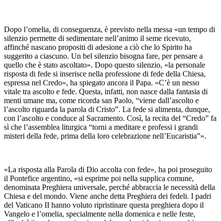
Dopo l’omelia, di conseguenza, è previsto nella messa «un tempo di
silenzio permette di sedimentare nell’animo il seme ricevuto,
affinché nascano propositi di adesione a ciò che lo Spirito ha
suggerito a ciascuno. Un bel silenzio bisogna fare, per pensare a
quello che è stato ascoltato». Dopo questo silenzio, «la personale
risposta di fede si inserisce nella professione di fede della Chiesa,
espressa nel Credo», ha spiegato ancora il Papa. «C’è un nesso
vitale tra ascolto e fede. Questa, infatti, non nasce dalla fantasia di
menti umane ma, come ricorda san Paolo, “viene dall’ascolto e
l’ascolto riguarda la parola di Cristo”. La fede si alimenta, dunque,
con l’ascolto e conduce al Sacramento. Così, la recita del “Credo” fa
sì che l’assemblea liturgica “torni a meditare e professi i grandi
misteri della fede, prima della loro celebrazione nell’Eucaristia”».
«La risposta alla Parola di Dio accolta con fede», ha poi proseguito
il Pontefice argentino, «si esprime poi nella supplica comune,
denominata Preghiera universale, perché abbraccia le necessità della
Chiesa e del mondo. Viene anche detta Preghiera dei fedeli. I padri
del Vaticano II hanno voluto ripristinare questa preghiera dopo il
Vangelo e l’omelia, specialmente nella domenica e nelle feste,