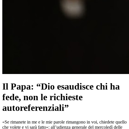
Il Papa: “Dio esaudisce chi ha
fede, non le richieste
autoreferenziali”
«Se rimanete in me e le mie parole rimangono in voi, chiedete quello
che volete e vi sarà fatto»: all’udienza generale del mercoledì delle