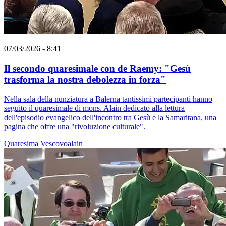
07/03/2026 - 8:41
Il secondo quaresimale con de Raemy: "Gesù
trasforma la nostra debolezza in forza"
Nella sala della nunziatura a Balerna tantissimi partecipanti hanno
seguito il quaresimale di mons. Alain dedicato alla lettura
dell'episodio evangelico dell'incontro tra Gesù e la Samaritana, una
pagina che offre una "rivoluzione culturale".
Quaresima
Vescovoalain