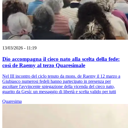
13/03/2026 - 11:19
Dio accompagna il cieco nato alla scelta della fede:
così de Raemy al terzo Quaresimale
Nel III incontro del ciclo tenuto da mons. de Raemy il 12 marzo a
Giubiasco numerosi fedeli hanno partecipato in presenza per
ascoltare l'avvincente spiegazione della vicenda del cieco nato,
guarito da Gesù: un messaggio di libertà e scelta valido per tutti
Quaresima