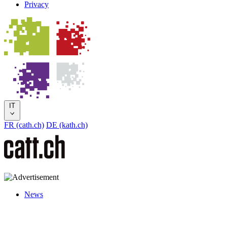
Privacy
IT
FR (cath.ch)
DE (kath.ch)
News