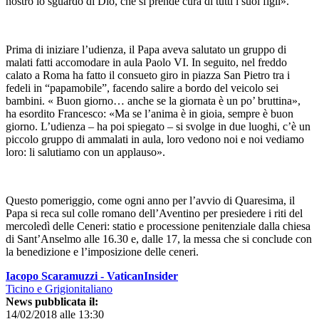
nostro lo sguardo di Dio, che si prende cura di tutti i suoi figli».
Prima di iniziare l’udienza, il Papa aveva salutato un gruppo di
malati fatti accomodare in aula Paolo VI. In seguito, nel freddo
calato a Roma ha fatto il consueto giro in piazza San Pietro tra i
fedeli in “papamobile”, facendo salire a bordo del veicolo sei
bambini. « Buon giorno… anche se la giornata è un po’ bruttina»,
ha esordito Francesco: «Ma se l’anima è in gioia, sempre è buon
giorno. L’udienza – ha poi spiegato – si svolge in due luoghi, c’è un
piccolo gruppo di ammalati in aula, loro vedono noi e noi vediamo
loro: li salutiamo con un applauso».
Questo pomeriggio, come ogni anno per l’avvio di Quaresima, il
Papa si reca sul colle romano dell’Aventino per presiedere i riti del
mercoledì delle Ceneri: statio e processione penitenziale dalla chiesa
di Sant’Anselmo alle 16.30 e, dalle 17, la messa che si conclude con
la benedizione e l’imposizione delle ceneri.
Iacopo Scaramuzzi - VaticanInsider
Ticino e Grigionitaliano
News pubblicata il:
14/02/2018 alle 13:30