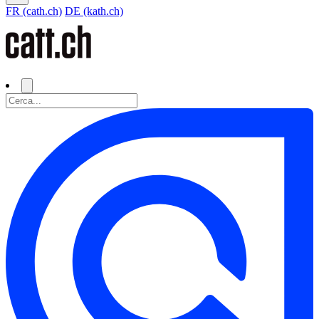
FR (cath.ch)
DE (kath.ch)