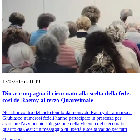
13/03/2026 - 11:19
Dio accompagna il cieco nato alla scelta della fede:
così de Raemy al terzo Quaresimale
Nel III incontro del ciclo tenuto da mons. de Raemy il 12 marzo a
Giubiasco numerosi fedeli hanno partecipato in presenza per
ascoltare l'avvincente spiegazione della vicenda del cieco nato,
guarito da Gesù: un messaggio di libertà e scelta valido per tutti
Quaresima