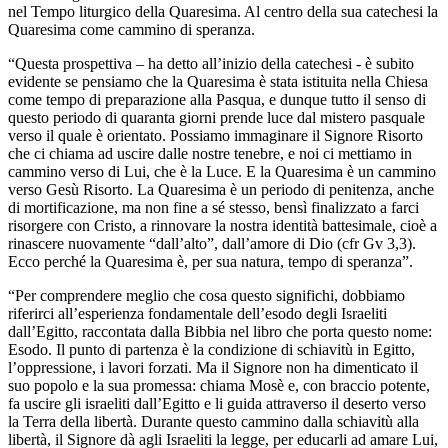
nel Tempo liturgico della Quaresima. Al centro della sua catechesi la
Quaresima come cammino di speranza.
“Questa prospettiva – ha detto all’inizio della catechesi - è subito
evidente se pensiamo che la Quaresima è stata istituita nella Chiesa
come tempo di preparazione alla Pasqua, e dunque tutto il senso di
questo periodo di quaranta giorni prende luce dal mistero pasquale
verso il quale è orientato. Possiamo immaginare il Signore Risorto
che ci chiama ad uscire dalle nostre tenebre, e noi ci mettiamo in
cammino verso di Lui, che è la Luce. E la Quaresima è un cammino
verso Gesù Risorto. La Quaresima è un periodo di penitenza, anche
di mortificazione, ma non fine a sé stesso, bensì finalizzato a farci
risorgere con Cristo, a rinnovare la nostra identità battesimale, cioè a
rinascere nuovamente “dall’alto”, dall’amore di Dio (cfr Gv 3,3).
Ecco perché la Quaresima è, per sua natura, tempo di speranza”.
“Per comprendere meglio che cosa questo significhi, dobbiamo
riferirci all’esperienza fondamentale dell’esodo degli Israeliti
dall’Egitto, raccontata dalla Bibbia nel libro che porta questo nome:
Esodo. Il punto di partenza è la condizione di schiavitù in Egitto,
l’oppressione, i lavori forzati. Ma il Signore non ha dimenticato il
suo popolo e la sua promessa: chiama Mosè e, con braccio potente,
fa uscire gli israeliti dall’Egitto e li guida attraverso il deserto verso
la Terra della libertà. Durante questo cammino dalla schiavitù alla
libertà, il Signore dà agli Israeliti la legge, per educarli ad amare Lui,