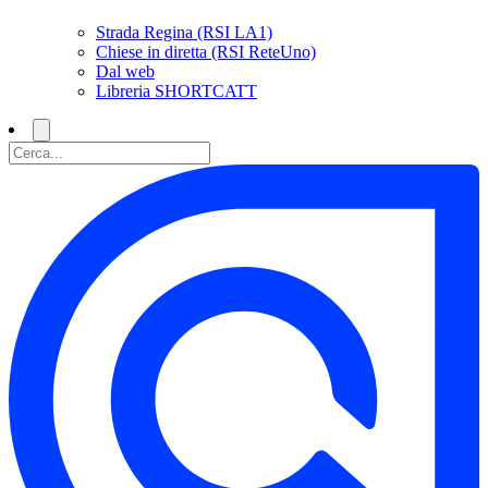
Strada Regina (RSI LA1)
Chiese in diretta (RSI ReteUno)
Dal web
Libreria SHORTCATT