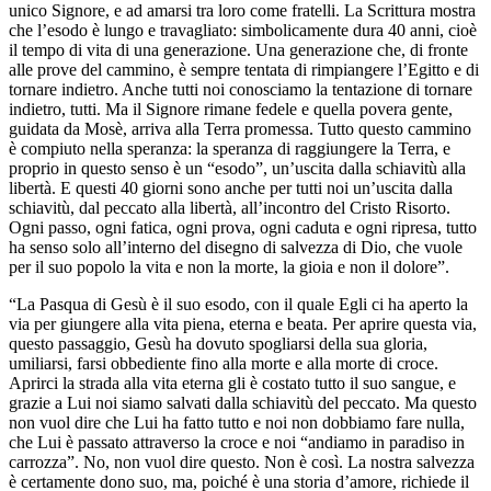
unico Signore, e ad amarsi tra loro come fratelli. La Scrittura mostra
che l’esodo è lungo e travagliato: simbolicamente dura 40 anni, cioè
il tempo di vita di una generazione. Una generazione che, di fronte
alle prove del cammino, è sempre tentata di rimpiangere l’Egitto e di
tornare indietro. Anche tutti noi conosciamo la tentazione di tornare
indietro, tutti. Ma il Signore rimane fedele e quella povera gente,
guidata da Mosè, arriva alla Terra promessa. Tutto questo cammino
è compiuto nella speranza: la speranza di raggiungere la Terra, e
proprio in questo senso è un “esodo”, un’uscita dalla schiavitù alla
libertà. E questi 40 giorni sono anche per tutti noi un’uscita dalla
schiavitù, dal peccato alla libertà, all’incontro del Cristo Risorto.
Ogni passo, ogni fatica, ogni prova, ogni caduta e ogni ripresa, tutto
ha senso solo all’interno del disegno di salvezza di Dio, che vuole
per il suo popolo la vita e non la morte, la gioia e non il dolore”.
“La Pasqua di Gesù è il suo esodo, con il quale Egli ci ha aperto la
via per giungere alla vita piena, eterna e beata. Per aprire questa via,
questo passaggio, Gesù ha dovuto spogliarsi della sua gloria,
umiliarsi, farsi obbediente fino alla morte e alla morte di croce.
Aprirci la strada alla vita eterna gli è costato tutto il suo sangue, e
grazie a Lui noi siamo salvati dalla schiavitù del peccato. Ma questo
non vuol dire che Lui ha fatto tutto e noi non dobbiamo fare nulla,
che Lui è passato attraverso la croce e noi “andiamo in paradiso in
carrozza”. No, non vuol dire questo. Non è così. La nostra salvezza
è certamente dono suo, ma, poiché è una storia d’amore, richiede il