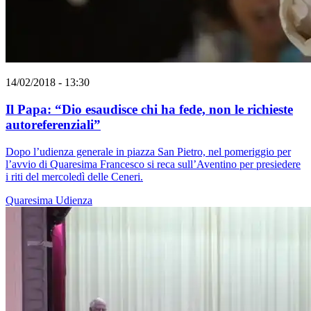
14/02/2018 - 13:30
Il Papa: “Dio esaudisce chi ha fede, non le richieste
autoreferenziali”
Dopo l’udienza generale in piazza San Pietro, nel pomeriggio per
l’avvio di Quaresima Francesco si reca sull’Aventino per presiedere
i riti del mercoledì delle Ceneri.
Quaresima
Udienza