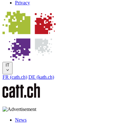
Privacy
IT
FR (cath.ch)
DE (kath.ch)
News