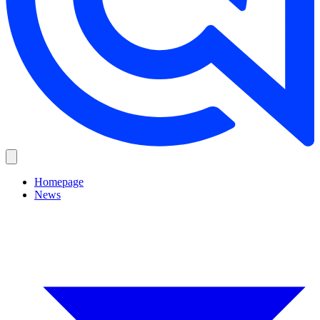
Homepage
News