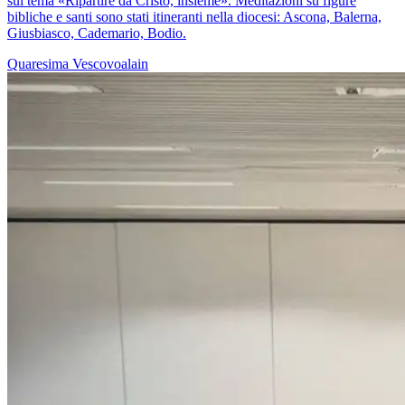
sul tema «Ripartire da Cristo, insieme». Meditazioni su figure
bibliche e santi sono stati itineranti nella diocesi: Ascona, Balerna,
Giusbiasco, Cademario, Bodio.
Quaresima
Vescovoalain