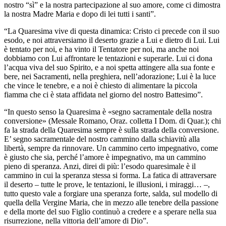
nostro “sì” e la nostra partecipazione al suo amore, come ci dimostra
la nostra Madre Maria e dopo di lei tutti i santi”.
“La Quaresima vive di questa dinamica: Cristo ci precede con il suo
esodo, e noi attraversiamo il deserto grazie a Lui e dietro di Lui. Lui
è tentato per noi, e ha vinto il Tentatore per noi, ma anche noi
dobbiamo con Lui affrontare le tentazioni e superarle. Lui ci dona
l’acqua viva del suo Spirito, e a noi spetta attingere alla sua fonte e
bere, nei Sacramenti, nella preghiera, nell’adorazione; Lui è la luce
che vince le tenebre, e a noi è chiesto di alimentare la piccola
fiamma che ci è stata affidata nel giorno del nostro Battesimo”.
“In questo senso la Quaresima è «segno sacramentale della nostra
conversione» (Messale Romano, Oraz. colletta I Dom. di Quar.); chi
fa la strada della Quaresima sempre è sulla strada della conversione.
E’ segno sacramentale del nostro cammino dalla schiavitù alla
libertà, sempre da rinnovare. Un cammino certo impegnativo, come
è giusto che sia, perché l’amore è impegnativo, ma un cammino
pieno di speranza. Anzi, direi di più: l’esodo quaresimale è il
cammino in cui la speranza stessa si forma. La fatica di attraversare
il deserto – tutte le prove, le tentazioni, le illusioni, i miraggi… –,
tutto questo vale a forgiare una speranza forte, salda, sul modello di
quella della Vergine Maria, che in mezzo alle tenebre della passione
e della morte del suo Figlio continuò a credere e a sperare nella sua
risurrezione, nella vittoria dell’amore di Dio”.