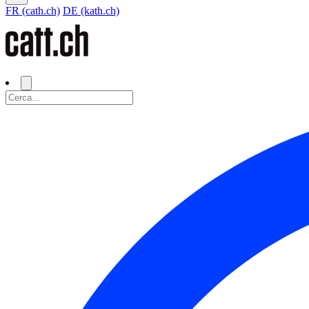
FR (cath.ch)
DE (kath.ch)