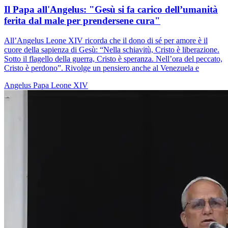
Il Papa all'Angelus: "Gesù si fa carico dell’umanità
ferita dal male per prendersene cura"
All’Angelus Leone XIV ricorda che il dono di sé per amore è il
cuore della sapienza di Gesù: “Nella schiavitù, Cristo è liberazione.
Sotto il flagello della guerra, Cristo è speranza. Nell’ora del peccato,
Cristo è perdono”. Rivolge un pensiero anche al Venezuela e
Angelus
Papa Leone XIV