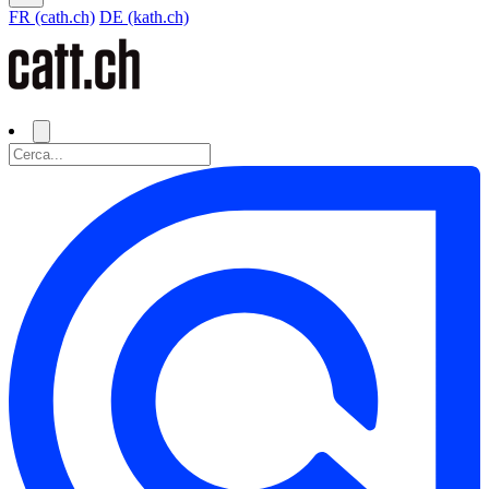
FR (cath.ch)
DE (kath.ch)