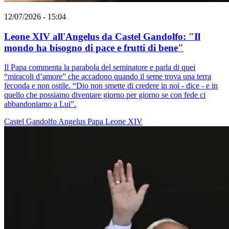
12/07/2026 - 15:04
Leone XIV all'Angelus da Castel Gandolfo: "Il
mondo ha bisogno di pace e frutti di bene"
Il Papa commenta la parabola del seminatore e parla di quei
“miracoli d’amore” che accadono quando il seme trova una terra
feconda e non ostile. “Dio non smette di credere in noi - dice - e in
quello che possiamo diventare giorno per giorno se con fede ci
abbandoniamo a Lui”.
Castel Gandolfo
Angelus
Papa Leone XIV