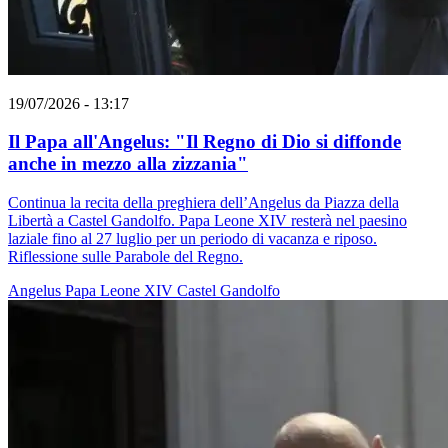
19/07/2026 - 13:17
Il Papa all'Angelus: "Il Regno di Dio si diffonde
anche in mezzo alla zizzania"
Continua la recita della preghiera dell’Angelus da Piazza della
Libertà a Castel Gandolfo. Papa Leone XIV resterà nel paesino
laziale fino al 27 luglio per un periodo di vacanza e riposo.
Riflessione sulle Parabole del Regno.
Angelus
Papa Leone XIV
Castel Gandolfo