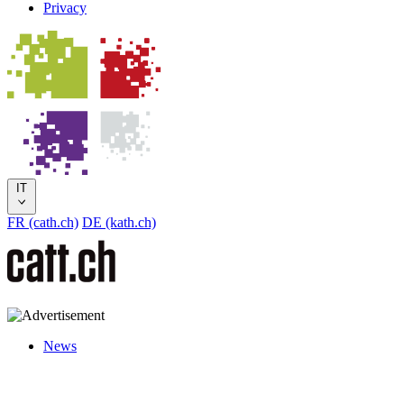
Privacy
IT
FR (cath.ch)
DE (kath.ch)
News