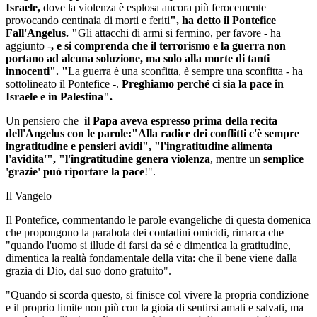
Israele,
dove la violenza è esplosa ancora più ferocemente
provocando centinaia di morti e feriti
", ha detto il Pontefice
Fall'Angelus. "
Gli attacchi di armi si fermino, per favore - ha
aggiunto -
, e si comprenda che il terrorismo e la guerra non
portano ad alcuna soluzione, ma solo alla morte di tanti
innocenti". "
La guerra è una sconfitta, è sempre una sconfitta - ha
sottolineato il Pontefice -.
Preghiamo perché ci sia la pace in
Israele e in Palestina".
Un pensiero che
il Papa aveva espresso prima della recita
dell'Angelus con le parole:"Alla radice dei conflitti
c'è sempre
ingratitudine e pensieri avidi", "l'ingratitudine alimenta
l'avidita'", "l'ingratitudine genera violenza
, mentre un
semplice
'grazie' può riportare la pace
!".
Il Vangelo
Il Pontefice, commentando le parole evangeliche di questa domenica
che propongono la parabola dei contadini omicidi, rimarca che
"quando l'uomo si illude di farsi da sé e dimentica la gratitudine,
dimentica la realtà fondamentale della vita: che il bene viene dalla
grazia di Dio, dal suo dono gratuito".
"Quando si scorda questo, si finisce col vivere la propria condizione
e il proprio limite non più con la gioia di sentirsi amati e salvati, ma