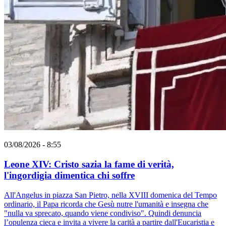
03/08/2026 - 8:55
Leone XIV: Cristo sazia la fame di verità,
l'ingordigia dimentica chi soffre
All'Angelus in piazza San Pietro, nella XVIII domenica del Tempo
ordinario, il Papa ricorda che Gesù nutre l'umanità e insegna che
"nulla va sprecato, quando viene condiviso". Quindi denuncia
l’opulenza cieca e invita a vivere la carità a partire dall'Eucaristia e