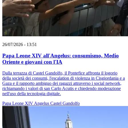
26/07/2026 - 13:51
Papa Leone XIV all'Angelus: consumismo, Medio
Oriente e giovani con l'IA
Dalla terrazza di Castel Gandolfo, il Pontefice affronta il logorio
della società dei consumi, l'escalation di violenza in Cisgiordania e a
Gaza e il rapporto ambiguo dei ragazzi attraverso i social network,
richiamando i valori di san Carlo Acutis e chiedendo moderazione
nell'uso della tecnologia digitale.
Papa Leone XIV
Angelus
Castel Gandolfo