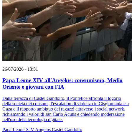
26/07/2026 - 13:51
Papa Leone XIV all'Angelus: consumismo, Medio
Oriente e giovani con l'IA
Dalla terrazza di Castel Gandolfo, il Pontefice affronta il logorio
della società dei consumi, l'escalation di violenza in Cisgiordania e a
Gaza e il rapporto ambiguo dei ragazzi attraverso i social network,
richiamando i valori di san Carlo Acutis e chiedendo moderazione
nell'uso della tecnologia digitale.
Papa Leone XIV
Angelus
Castel Gandolfo