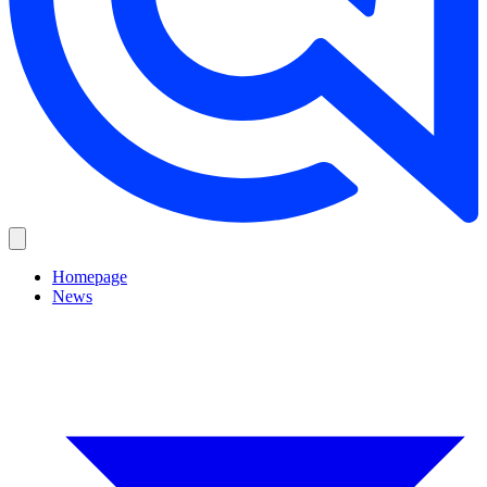
Homepage
News