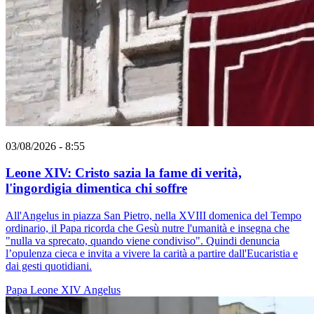
03/08/2026 - 8:55
Leone XIV: Cristo sazia la fame di verità,
l'ingordigia dimentica chi soffre
All'Angelus in piazza San Pietro, nella XVIII domenica del Tempo
ordinario, il Papa ricorda che Gesù nutre l'umanità e insegna che
"nulla va sprecato, quando viene condiviso". Quindi denuncia
l’opulenza cieca e invita a vivere la carità a partire dall'Eucaristia e
dai gesti quotidiani.
Papa Leone XIV
Angelus