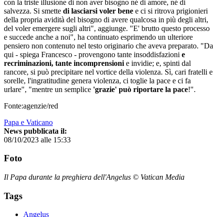
con la triste illusione di non aver bisogno né di amore, né di
salvezza. Si smette
di lasciarsi voler bene
e ci si ritrova prigionieri
della propria avidità del bisogno di avere qualcosa in più degli altri,
del voler emergere sugli altri", aggiunge. "E' brutto questo processo
e succede anche a noi", ha continuato esprimendo un ulteriore
pensiero non contenuto nel testo originario che aveva preparato. "Da
qui - spiega Francesco - provengono tante insoddisfazioni
e
recriminazioni, tante incomprensioni
e invidie; e, spinti dal
rancore, si può precipitare nel vortice della violenza. Sì, cari fratelli e
sorelle, l'ingratitudine genera violenza, ci toglie la pace e ci fa
urlare", "mentre un semplice
'grazie' può riportare la pace
!".
Fonte:agenzie/red
Papa e Vaticano
News pubblicata il:
08/10/2023 alle 15:33
Foto
Il Papa durante la preghiera dell'Angelus © Vatican Media
Tags
Angelus