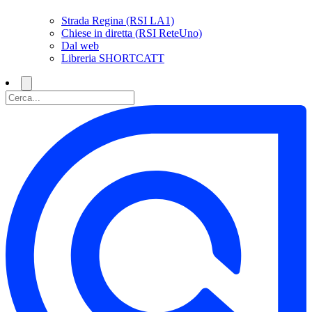
Strada Regina (RSI LA1)
Chiese in diretta (RSI ReteUno)
Dal web
Libreria SHORTCATT