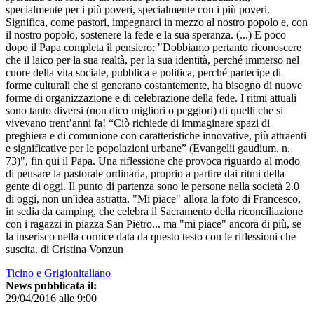
specialmente per i più poveri, specialmente con i più poveri.
Significa, come pastori, impegnarci in mezzo al nostro popolo e, con
il nostro popolo, sostenere la fede e la sua speranza. (...) E poco
dopo il Papa completa il pensiero: "Dobbiamo pertanto riconoscere
che il laico per la sua realtà, per la sua identità, perché immerso nel
cuore della vita sociale, pubblica e politica, perché partecipe di
forme culturali che si generano costantemente, ha bisogno di nuove
forme di organizzazione e di celebrazione della fede. I ritmi attuali
sono tanto diversi (non dico migliori o peggiori) di quelli che si
vivevano trent’anni fa! “Ciò richiede di immaginare spazi di
preghiera e di comunione con caratteristiche innovative, più attraenti
e significative per le popolazioni urbane” (Evangelii gaudium, n.
73)", fin qui il Papa. Una riflessione che provoca riguardo al modo
di pensare la pastorale ordinaria, proprio a partire dai ritmi della
gente di oggi. Il punto di partenza sono le persone nella società 2.0
di oggi, non un'idea astratta. "Mi piace" allora la foto di Francesco,
in sedia da camping, che celebra il Sacramento della riconciliazione
con i ragazzi in piazza San Pietro... ma "mi piace" ancora di più, se
la inserisco nella cornice data da questo testo con le riflessioni che
suscita. di Cristina Vonzun
Ticino e Grigionitaliano
News pubblicata il:
29/04/2016 alle 9:00