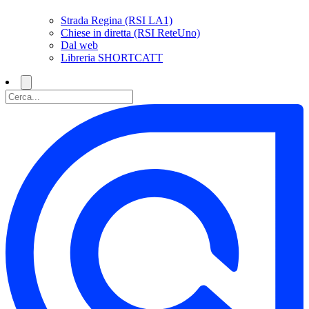
Strada Regina (RSI LA1)
Chiese in diretta (RSI ReteUno)
Dal web
Libreria SHORTCATT