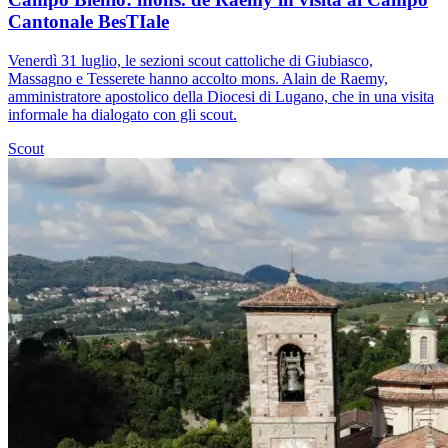
Cantonale BesTIale
Venerdì 31 luglio, le sezioni scout cattoliche di Giubiasco,
Massagno e Tesserete hanno accolto mons. Alain de Raemy,
amministratore apostolico della Diocesi di Lugano, che in una visita
informale ha dialogato con gli scout.
Scout