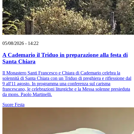
05/08/2026 - 14:22
A Cademario il Triduo in preparazione alla festa di
Santa Chiara
Il Monastero Santi Francesco e Chiara di Cademario celebra la
solennità di Santa Chiara con un Triduo di preghiera e riflessione dal
9 all'11 agosto. In programma una conferenza sul carisma
francescano, le celebrazioni liturgiche e la Messa solenne presieduta
da mons. Paolo Martinelli.
Suore
Festa