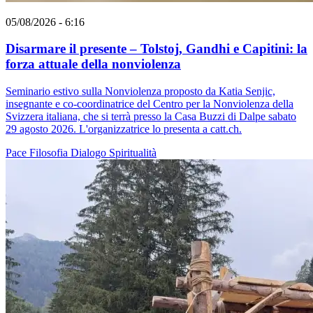
05/08/2026 - 6:16
Disarmare il presente – Tolstoj, Gandhi e Capitini: la
forza attuale della nonviolenza
Seminario estivo sulla Nonviolenza proposto da Katia Senjic,
insegnante e co-coordinatrice del Centro per la Nonviolenza della
Svizzera italiana, che si terrà presso la Casa Buzzi di Dalpe sabato
29 agosto 2026. L'organizzatrice lo presenta a catt.ch.
Pace
Filosofia
Dialogo
Spiritualità