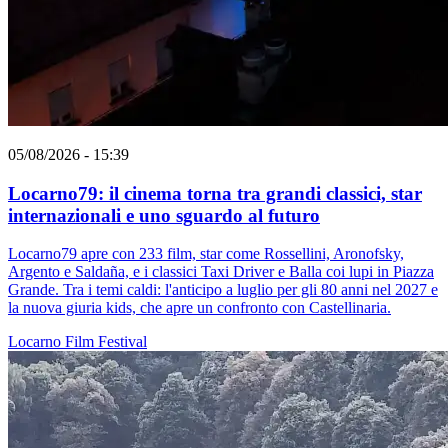
05/08/2026 - 15:39
Locarno79: il cinema torna tra grandi classici, star
internazionali e uno sguardo al futuro
Locarno79 apre con 233 film, star come Rossellini, Aronofsky,
Argento e Saldaña, e i classici Taxi Driver e Balla coi lupi in Piazza
Grande. Tra i temi caldi: l'anticipo a luglio per gli 80 anni nel 2027 e
la nuova giuria kids, che apre un confronto con Castellinaria.
Locarno
Film
Festival