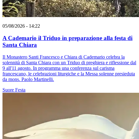
05/08/2026 - 14:22
A Cademario il Triduo in preparazione alla festa di
Santa Chiara
Il Monastero Santi Francesco e Chiara di Cademario celebra la
solennità di Santa Chiara con un Triduo di preghiera e riflessione dal
9 all'11 agosto. In programma una conferenza sul carisma
francescano, le celebrazioni liturgiche e la Messa solenne presieduta
da mons. Paolo Martinelli.
Suore
Festa