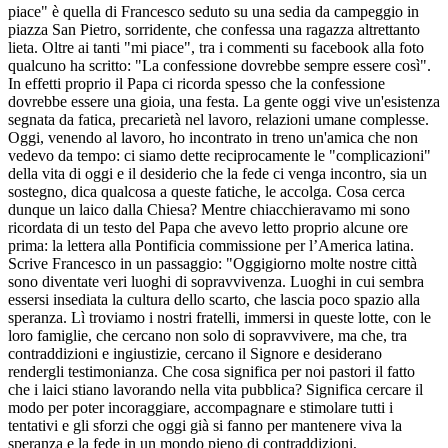
piace" è quella di Francesco seduto su una sedia da campeggio in
piazza San Pietro, sorridente, che confessa una ragazza altrettanto
lieta. Oltre ai tanti "mi piace", tra i commenti su facebook alla foto
qualcuno ha scritto: "La confessione dovrebbe sempre essere così".
In effetti proprio il Papa ci ricorda spesso che la confessione
dovrebbe essere una gioia, una festa. La gente oggi vive un'esistenza
segnata da fatica, precarietà nel lavoro, relazioni umane complesse.
Oggi, venendo al lavoro, ho incontrato in treno un'amica che non
vedevo da tempo: ci siamo dette reciprocamente le "complicazioni"
della vita di oggi e il desiderio che la fede ci venga incontro, sia un
sostegno, dica qualcosa a queste fatiche, le accolga. Cosa cerca
dunque un laico dalla Chiesa? Mentre chiacchieravamo mi sono
ricordata di un testo del Papa che avevo letto proprio alcune ore
prima: la lettera alla Pontificia commissione per l’America latina.
Scrive Francesco in un passaggio: "Oggigiorno molte nostre città
sono diventate veri luoghi di sopravvivenza. Luoghi in cui sembra
essersi insediata la cultura dello scarto, che lascia poco spazio alla
speranza. Lì troviamo i nostri fratelli, immersi in queste lotte, con le
loro famiglie, che cercano non solo di sopravvivere, ma che, tra
contraddizioni e ingiustizie, cercano il Signore e desiderano
rendergli testimonianza. Che cosa significa per noi pastori il fatto
che i laici stiano lavorando nella vita pubblica? Significa cercare il
modo per poter incoraggiare, accompagnare e stimolare tutti i
tentativi e gli sforzi che oggi già si fanno per mantenere viva la
speranza e la fede in un mondo pieno di contraddizioni,