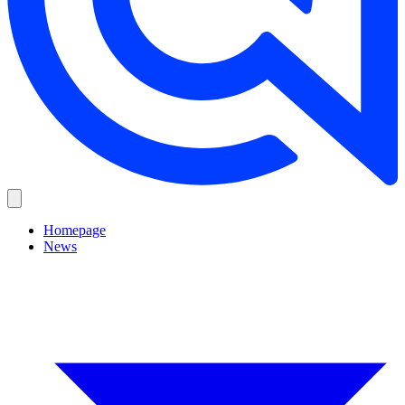
Homepage
News