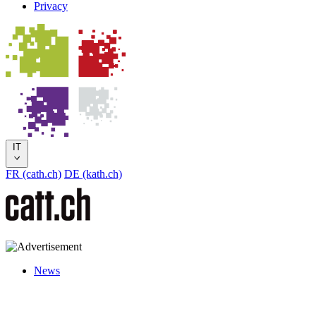
Privacy
IT
FR (cath.ch)
DE (kath.ch)
News