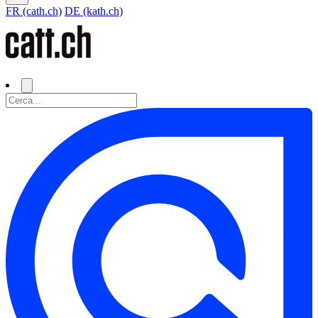
FR (cath.ch)
DE (kath.ch)