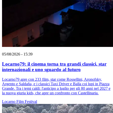
05/08/2026 - 15:39
Locarno79: il cinema torna tra grandi classici, star
internazionali e uno sguardo al futuro
Locarno79 apre con 233 film, star come Rossellini, Aronofsky,
Argento e Saldaña, e i classici Taxi Driver e Balla coi lupi in Piazza
Grande. Tra i temi caldi: l'anticipo a luglio per gli 80 anni nel 2027 e
la nuova giuria kids, che apre un confronto con Castellinaria.
Locarno
Film
Festival