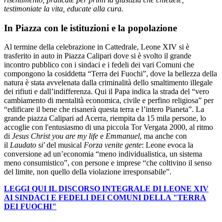
testimoniate la vita, educate alla cura.
In Piazza con le istituzioni e la popolazione
Al termine della celebrazione in Cattedrale, Leone XIV si è
trasferito in auto in Piazza Calipari dove si è svolto il grande
incontro pubblico con i sindaci e i fedeli dei vari Comuni che
compongono la cosiddetta “Terra dei Fuochi”, dove la bellezza della
natura è stata avvelenata dalla criminalità dello smaltimento illegale
dei rifiuti e dall’indifferenza. Qui il Papa indica la strada del “vero
cambiamento di
mentalità economica, civile e perfino religiosa” per
“edificare il bene che risanerà questa terra e l’intero Pianeta”.
La
grande piazza Calipari ad Acerra, riempita da 15 mila persone, lo
accoglie con l'entusiasmo di una piccola Tor Vergata 2000, al ritmo
di
Jesus Christ you are my life
e
Emmanuel
, ma anche con
il
Laudato si'
del musical
Forza venite gente
: Leone evoca la
conversione ad un’economia “meno individualistica, un sistema
meno consumistico”, con persone e imprese “che coltivino il senso
del limite, non quello della violazione irresponsabile”.
LEGGI QUI IL DISCORSO INTEGRALE DI LEONE XIV
AI SINDACI E FEDELI DEI COMUNI DELLA "TERRA
DEI FUOCHI"