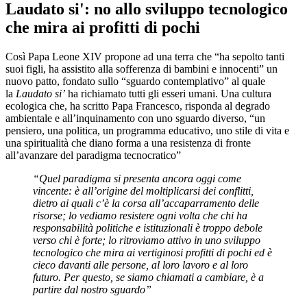
Laudato si': no allo sviluppo tecnologico
che mira ai profitti di pochi
Così Papa Leone XIV propone ad una terra che “ha sepolto tanti
suoi figli, ha assistito alla sofferenza di bambini e innocenti” un
nuovo patto, fondato sullo “sguardo contemplativo” al quale
la
Laudato si’
ha richiamato tutti gli esseri umani. Una cultura
ecologica che, ha scritto Papa Francesco, risponda al degrado
ambientale e all’inquinamento con uno sguardo diverso, “un
pensiero, una politica, un programma educativo, uno stile di vita e
una spiritualità che diano forma a una resistenza di fronte
all’avanzare del paradigma tecnocratico”
“Quel paradigma si presenta ancora oggi come
vincente: è all’origine del moltiplicarsi dei conflitti,
dietro ai quali c’è la corsa all’accaparramento delle
risorse; lo vediamo resistere ogni volta che chi ha
responsabilità politiche e istituzionali è troppo debole
verso chi è forte; lo ritroviamo attivo in uno sviluppo
tecnologico che mira ai vertiginosi profitti di pochi ed è
cieco davanti alle persone, al loro lavoro e al loro
futuro. Per questo, se siamo chiamati a cambiare, è a
partire dal nostro sguardo”