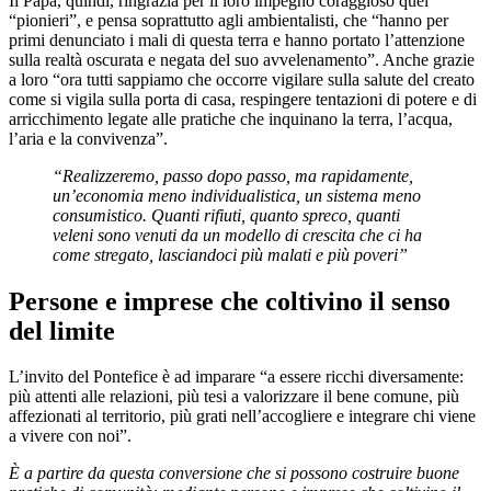
Il Papa, quindi, ringrazia per il loro impegno coraggioso quei
“pionieri”, e pensa soprattutto agli ambientalisti, che “hanno per
primi denunciato i mali di questa terra e hanno portato l’attenzione
sulla realtà oscurata e negata del suo avvelenamento”. Anche grazie
a loro “ora tutti sappiamo che occorre vigilare sulla salute del creato
come si vigila sulla porta di casa, respingere tentazioni di potere e di
arricchimento legate alle pratiche che inquinano la terra, l’acqua,
l’aria e la convivenza”.
“Realizzeremo, passo dopo passo, ma rapidamente,
un’economia meno individualistica, un sistema meno
consumistico. Quanti rifiuti, quanto spreco, quanti
veleni sono venuti da un modello di crescita che ci ha
come stregato, lasciandoci più malati e più poveri”
Persone e imprese che coltivino il senso
del limite
L’invito del Pontefice è ad imparare “a essere ricchi diversamente:
più attenti alle relazioni, più tesi a valorizzare il bene comune, più
affezionati al territorio, più grati nell’accogliere e integrare chi viene
a vivere con noi”.
È a partire da questa conversione che si possono ⁠costruire buone