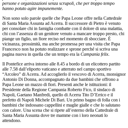
persone e organizzazioni senza scrupoli, che per troppo tempo
hanno potuto agire impunemente.
Non sono solo parole quelle che Papa Leone offre nella Cattedrale
di Santa Maria Assunta ad Acerra. Il successore di Pietro è venuto
per consolare chi in famiglia combatte con il dolore di una malattia,
chi con l’assenza di un genitore venuto a mancare troppo presto, chi
piange un figlio, un fiore reciso nel momento di sbocciare. È
vicinanza, prossimità, ma anche promessa per una visita che Papa
Francesco non ha potuto realizzare e sprone perché si scriva una
pagina nuova in quella che un tempo era la
Campania felix
.
Il Pontefice arriva intorno alle 8.45 a bordo di un elicottero partito
alle 7.58 dall’eliporto vaticano e atterrato nel campo sportivo
“Arcoleo” di Acerra. Ad accoglierlo il vescovo di Acerra, monsignor
Antonio Di Donna, accompagnato da due bambini che offrono a
Papa Leone un mazzo di fiori. Presenti anche le istituzioni: il
Presidente della Regione Campania Roberto Fico, il sindaco di
Napoli, Gaetano Manfredi, quello di Acerra Tito D’Errico e il
prefetto di Napoli Michele Di Bari. Un primo bagno di folla con i
bambini che indossano cappellini e maglie gialle e che lo salutano
con calore. Una scena che si ripete all’esterno della Cattedrale di
Santa Maria Assunta dove tre mamme con i loro neonati lo
attendono.