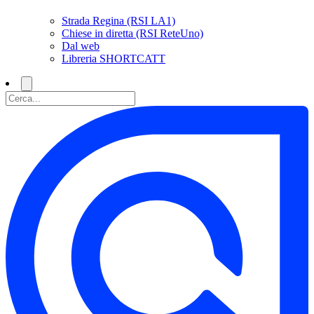
Strada Regina (RSI LA1)
Chiese in diretta (RSI ReteUno)
Dal web
Libreria SHORTCATT