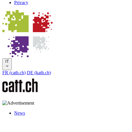
Privacy
IT
FR (cath.ch)
DE (kath.ch)
News