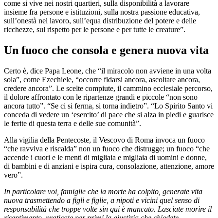
come si vive nei nostri quartieri, sulla disponibilità a lavorare
insieme fra persone e istituzioni, sulla nostra passione educativa,
sull’onestà nel lavoro, sull’equa distribuzione del potere e delle
ricchezze, sul rispetto per le persone e per tutte le creature”.
Un fuoco che consola e genera nuova vita
Certo è, dice Papa Leone, che “il miracolo non avviene in una volta
sola”, come Ezechiele, “occorre fidarsi ancora, ascoltare ancora,
credere ancora”. Le scelte compiute, il cammino ecclesiale percorso,
il dolore affrontato con le ripartenze grandi e piccole “non sono
ancora tutto”. “Se ci si ferma, si torna indietro”. “Lo Spirito Santo vi
conceda di vedere un ‘esercito’ di pace che si alza in piedi e guarisce
le ferite di questa terra e delle sue comunità”.
Alla vigilia della Pentecoste, il Vescovo di Roma invoca un fuoco
“che ravviva e riscalda” non un fuoco che distrugge; un fuoco “che
accende i cuori e le menti di migliaia e migliaia di uomini e donne,
di bambini e di anziani e ispira cura, consolazione, attenzione, amore
vero”.
In particolare voi, famiglie che la morte ha colpito, generate vita
nuova trasmettendo a figli e figlie, a nipoti e vicini quel senso di
responsabilità che troppe volte sin qui è mancato. Lasciate morire il
risentimento, praticate per primi la giustizia che chiedete,