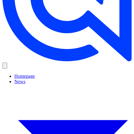
Homepage
News