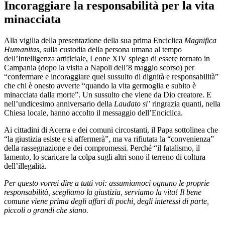
Incoraggiare la responsabilità per la vita
minacciata
Alla vigilia della presentazione della sua prima Enciclica
Magnifica
Humanitas
, sulla custodia della persona umana al tempo
dell’Intelligenza artificiale, Leone XIV spiega di essere tornato in
Campania (dopo la visita a Napoli dell’8 maggio scorso) per
“confermare e incoraggiare quel sussulto di dignità e responsabilità”
che chi è onesto avverte “quando la vita germoglia e subito è
minacciata dalla morte”. Un sussulto che viene da Dio creatore. E
nell’undicesimo anniversario della
Laudato si’
ringrazia quanti, nella
Chiesa locale, hanno accolto il messaggio dell’Enciclica.
Ai cittadini di Acerra e dei comuni circostanti, il Papa sottolinea che
“la giustizia esiste e si affermerà”, ma va rifiutata la “convenienza”
della rassegnazione e dei compromessi. Perché “il fatalismo, il
lamento, lo scaricare la colpa sugli altri sono il terreno di coltura
dell’illegalità.
Per questo vorrei dire a tutti voi: assumiamoci ognuno le proprie
responsabilità, scegliamo la giustizia, serviamo la vita! Il bene
comune viene prima degli affari di pochi, degli interessi di parte,
piccoli o grandi che siano.