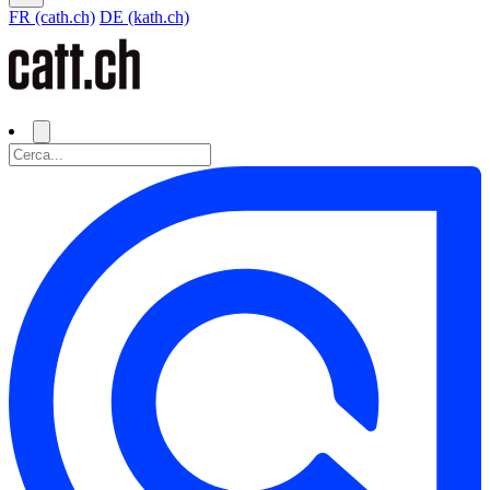
FR (cath.ch)
DE (kath.ch)