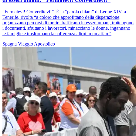
“Fermatevi! Convertitevi!”. È la “parola chiara” di Leone XIV, a
Tenerife, rivolta “a coloro che approfittano della disperazione;
organizzano percorsi di morte, trafficano in esseri umani, trattengono
i documenti, sfruttano i lavoratori, minacciano le donne, ingannano
le famiglie e trasformano la sofferenza altrui in un affare"
Spagna
Viaggio Apostolico