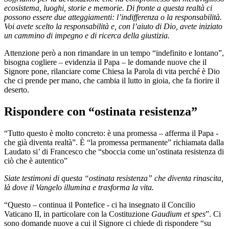
ecosistema, luoghi, storie e memorie. Di fronte a questa realtà ci
possono essere due atteggiamenti: l’indifferenza o la responsabilità.
Voi avete scelto la responsabilità e, con l’aiuto di Dio, avete iniziato
un cammino di impegno e di ricerca della giustizia.
Attenzione però a non rimandare in un tempo “indefinito e lontano”,
bisogna cogliere – evidenzia il Papa – le domande nuove che il
Signore pone, rilanciare come Chiesa la Parola di vita perché è Dio
che ci prende per mano, che cambia il lutto in gioia, che fa fiorire il
deserto.
Rispondere con “ostinata resistenza”
“Tutto questo è molto concreto: è una promessa – afferma il Papa -
che già diventa realtà”. È “la promessa permanente” richiamata dalla
Laudato si’ di Francesco che “sboccia come un’ostinata resistenza di
ciò che è autentico”
Siate testimoni di questa “ostinata resistenza” che diventa rinascita,
là dove il Vangelo illumina e trasforma la vita.
“Questo – continua il Pontefice - ci ha insegnato il Concilio
Vaticano II, in particolare con la Costituzione
Gaudium et spes
”. Ci
sono domande nuove a cui il Signore ci chiede di rispondere “su