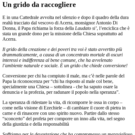
Un grido da raccogliere
E in una Cattedrale avvolta nel silenzio e dopo il quadro della dura
realtà tracciato dal vescovo di Acerra, monsignor Antonio Di
Donna, il Papa richiama la forza della
Laudato si’
, l’enciclica che è
stata un grande dono per la missione della Chiesa soprattutto ad
Acerra.
Il grido della creazione e dei poveri tra voi è stato avvertito più
drammaticamente, a causa di un concentrato mortale di oscuri
interessi e indifferenza al bene comune, che ha avvelenato
l’ambiente naturale e sociale. È un grido che chiede conversione!
Conversione per chi ha compiuto il male, ma c’è nelle parole del
Papa la riconoscenza per “chi ha risposto al male col bene,
specialmente una Chiesa – sottolinea - che ha saputo osare la
denuncia e la profezia, per radunare il popolo nella speranza”.
La speranza di ridestare la vita, di ricomporre le ossa in corpo –
come nella visione di Ezechiele – di cambiare il cuore di pietra in
carne e di rinascere con uno spirito nuovo. Partire dallo stesso
“sconcerto” del profeta per comporre un inno alla vita, nel segno
della giustizia e della responsabilità
Soffriamo per la devastazione che ha compromesso un meraviglioso