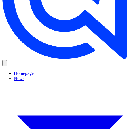
Homepage
News