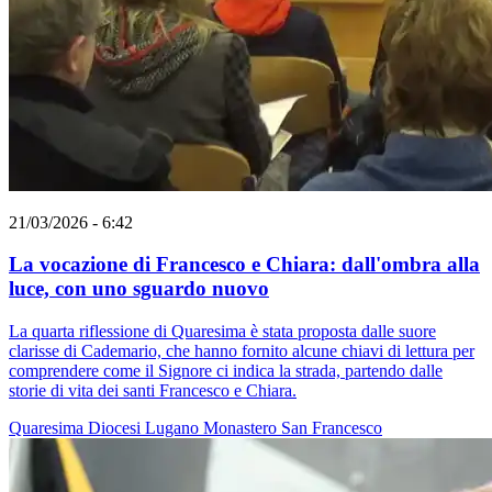
21/03/2026 - 6:42
La vocazione di Francesco e Chiara: dall'ombra alla
luce, con uno sguardo nuovo
La quarta riflessione di Quaresima è stata proposta dalle suore
clarisse di Cademario, che hanno fornito alcune chiavi di lettura per
comprendere come il Signore ci indica la strada, partendo dalle
storie di vita dei santi Francesco e Chiara.
Quaresima
Diocesi Lugano
Monastero
San Francesco