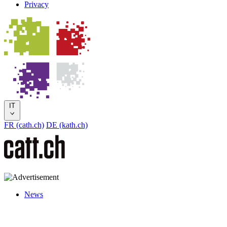
Privacy
IT
FR (cath.ch)
DE (kath.ch)
News