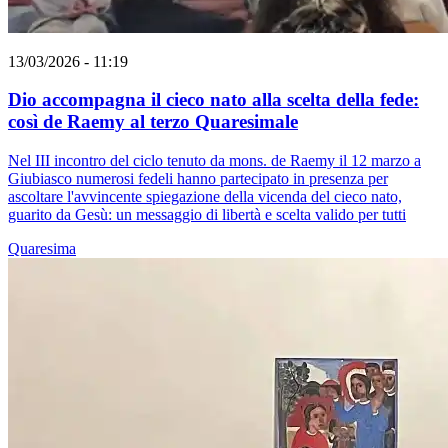
13/03/2026 - 11:19
Dio accompagna il cieco nato alla scelta della fede:
così de Raemy al terzo Quaresimale
Nel III incontro del ciclo tenuto da mons. de Raemy il 12 marzo a
Giubiasco numerosi fedeli hanno partecipato in presenza per
ascoltare l'avvincente spiegazione della vicenda del cieco nato,
guarito da Gesù: un messaggio di libertà e scelta valido per tutti
Quaresima