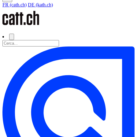
FR (cath.ch)
DE (kath.ch)