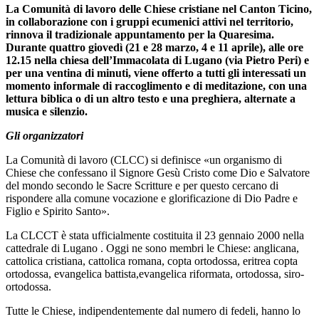
La Comunità di lavoro delle Chiese cristiane nel Canton Ticino,
in collaborazione con i gruppi ecumenici attivi nel territorio,
rinnova il tradizionale appuntamento per la Quaresima.
Durante quattro giovedì (21 e 28 marzo, 4 e 11 aprile), alle ore
12.15 nella chiesa dell’Immacolata di Lugano (via Pietro Peri) e
per una ventina di minuti, viene offerto a tutti gli interessati un
momento informale di raccoglimento e di meditazione, con una
lettura biblica o di un altro testo e una preghiera, alternate a
musica e silenzio.
Gli organizzatori
La Comunità di lavoro (CLCC) si definisce «un organismo di
Chiese che confessano il Signore Gesù Cristo come Dio e Salvatore
del mondo secondo le Sacre Scritture e per questo cercano di
rispondere alla comune vocazione e glorificazione di Dio Padre e
Figlio e Spirito Santo».
La CLCCT è stata ufficialmente costituita il 23 gennaio 2000 nella
cattedrale di Lugano . Oggi ne sono membri le Chiese: anglicana,
cattolica cristiana, cattolica romana, copta ortodossa, eritrea copta
ortodossa, evangelica battista,evangelica riformata, ortodossa, siro-
ortodossa.
Tutte le Chiese, indipendentemente dal numero di fedeli, hanno lo