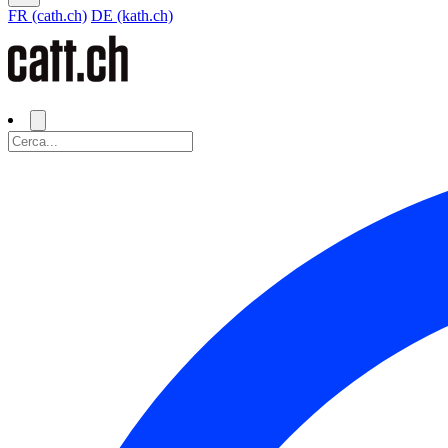
FR (cath.ch)
DE (kath.ch)